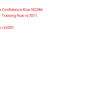
ra Confidence Ruxi N2286
 Training Ruxi rx7011
xi rx2001