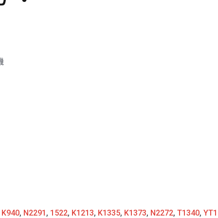
機
:
K940
,
N2291
,
1522
,
K1213
,
K1335
,
K1373
,
N2272
,
T1340
,
YT1