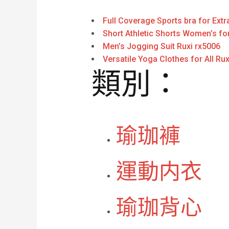
Full Coverage Sports bra for Ext
Short Athletic Shorts Women’s for
Men’s Jogging Suit Ruxi rx5006
Versatile Yoga Clothes for All Ru
類別：
瑜珈褲
運動内衣
瑜珈背心