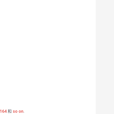
164
和
so on
.