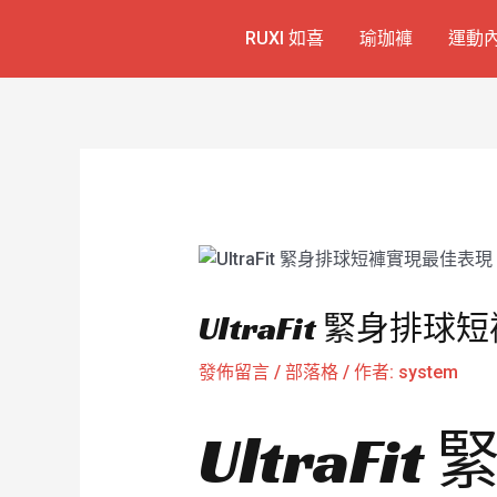
跳
Post
RUXI 如喜
瑜珈褲
運動
至
navigation
主
要
內
容
UltraFit 緊身排
發佈留言
/
部落格
/ 作者:
system
UltraF