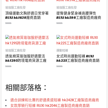
瑜珈服工廠批發
瑜珈服工廠批發
頂級運動文胸舒適日常穿著
提臀健身緊身褲高腰彈性
RUXI hk1638廠商直銷
RUXI hk598工廠製造商廠商
評
評
分
分
0
0
滿
滿
分
分
5
5
瑜珈服工廠批發
運動短褲
透氣棉質瑜珈服舒適靈活
女式時尚運動短褲 RUXI
hk1295跨境電商貨源工廠
hk225工廠製造商廠商直銷
評
評
分
分
0
0
滿
滿
分
分
相關部落格：
5
5
適合訓練和比賽的舒適柔道短褲 hk2428工廠製造商廠商
女款厚騎行短褲 RUXI hk2046工廠製造商廠商直銷