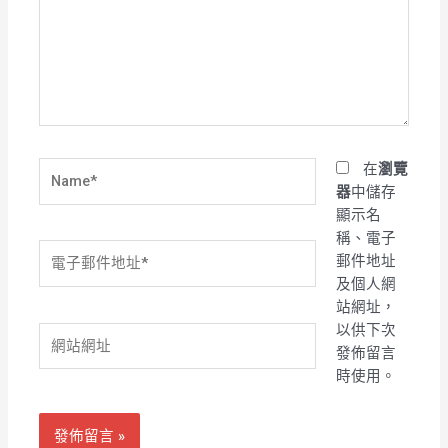
輸
入
內
容...
Name*
在
瀏覽
器
中儲存
顯示名
稱、電子
電
郵件地址
子
及個人網
郵
站網址，
件
以供下次
網
地
發佈留言
站
址
時使用。
網
*
址