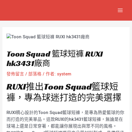
跳
Post
MAIN
至
navigation
MEN
主
要
內
容
Toon Squad 籃球短褲 RUXI
hk3431廠商
發佈留言
/
部落格
/ 作者:
system
RUXI推出Toon Squad籃球短
褲，專為球迷打造的完美選擇
RUXI精心設計的Toon Squad籃球短褲，是專為熱愛籃球的你
而打造的完美單品。這款RUXI的hk3431籃球短褲，無論是在
球場上還是日常穿著，都能讓你展現出與眾不同的風格。