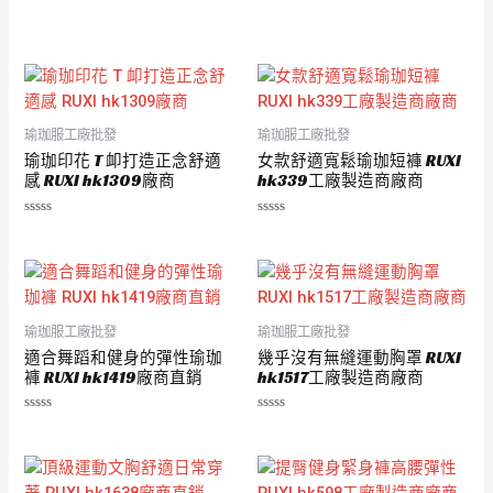
評
評
分
分
0
0
滿
滿
分
分
5
5
瑜珈服工廠批發
瑜珈服工廠批發
瑜珈印花 T 卹打造正念舒適
女款舒適寬鬆瑜珈短褲 RUXI
感 RUXI hk1309廠商
hk339工廠製造商廠商
評
評
分
分
0
0
滿
滿
分
分
5
5
瑜珈服工廠批發
瑜珈服工廠批發
適合舞蹈和健身的彈性瑜珈
幾乎沒有無縫運動胸罩 RUXI
褲 RUXI hk1419廠商直銷
hk1517工廠製造商廠商
評
評
分
分
0
0
滿
滿
分
分
5
5