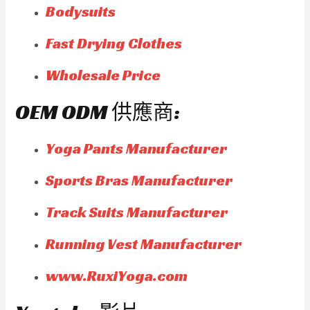
Bodysuits
Fast Drying Clothes
Wholesale Price
OEM ODM 供應商:
Yoga Pants Manufacturer
Sports Bras Manufacturer
Track Suits Manufacturer
Running Vest Manufacturer
www.RuxiYoga.com