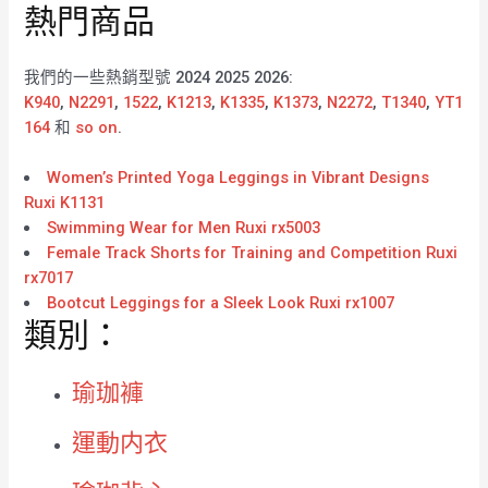
熱門商品
我們的一些熱銷型號 2024 2025 2026:
K940
,
N2291
,
1522
,
K1213
,
K1335
,
K1373
,
N2272
,
T1340
,
YT1
164
和
so on
.
Women’s Printed Yoga Leggings in Vibrant Designs
Ruxi K1131
Swimming Wear for Men Ruxi rx5003
Female Track Shorts for Training and Competition Ruxi
rx7017
Bootcut Leggings for a Sleek Look Ruxi rx1007
類別：
瑜珈褲
運動内衣