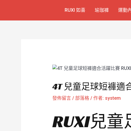
跳
Post
RUXI 如喜
瑜珈褲
運動
至
navigation
主
要
內
容
4T 兒童足球短褲適合活
發佈留言
/
部落格
/ 作者:
system
RUXI兒