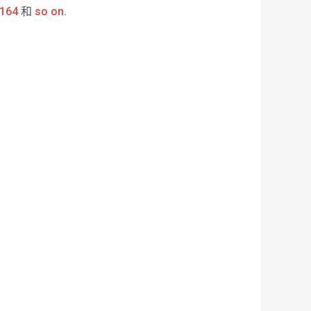
164
和
so on
.