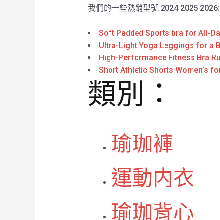
我們的一些熱銷型號 2024 2025 2026
Soft Padded Sports bra for All-D
Ultra-Light Yoga Leggings for a 
High-Performance Fitness Bra Ru
Short Athletic Shorts Women’s for
類別：
瑜珈褲
運動内衣
瑜珈背心