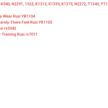
:
K940
,
N2291
,
1522
,
K1213
,
K1335
,
K1373
,
N2272
,
T1340
,
YT1
ay Wear Ruxi YB1104
Barely-There Feel Ruxi YK1105
xi rx3042
 Training Ruxi rx7011