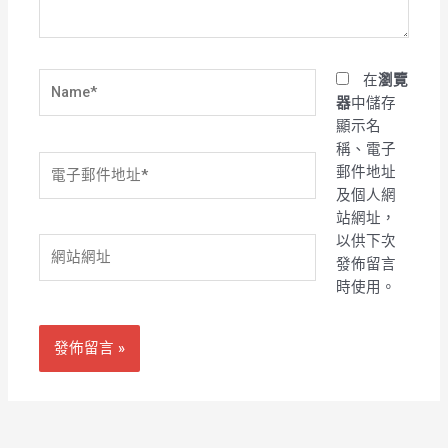
容...
Name*
在
瀏覽
器
中儲存
顯示名
稱、電子
電
郵件地址
子
及個人網
郵
站網址，
件
以供下次
網
地
發佈留言
站
址
時使用。
網
*
址