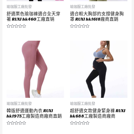
瑜珈服工廠批發
瑜珈服工廠批發
舒適栗色瑜珈褲適合全天穿
適合較大胸部的支撐健身胸
著 RUXI hk460工廠直销
罩 RUXI hk1618廠商直銷
評
評
分
分
0
0
滿
滿
分
分
5
5
瑜珈服工廠批發
瑜珈服工廠批發
韓版舒適運動內衣 RUXI
超舒適女款健身緊身褲 RUXI
hk1975工廠製造商廠商直銷
hk688工廠製造商廠商
評
評
分
分