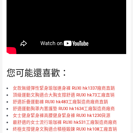
您可能還喜歡：
女款無縫彈性緊身瑜珈連身褲 RUXI hk1337廠商直銷
頂級運動文胸適合大胸支撐舒適 RUXI hk73工廠直销
舒適折疊運動褲 RUXI hk483工廠製造商廠商直銷
舒適運動胸罩內置護墊 RUXI hk1634工廠製造商廠商
女士健身緊身褲高腰健身緊身褲 RUXI hk1230貨源
最舒適的女士流行瑜珈褲 RUXI hk531工廠製造商廠商
終極支撐健身文胸適合積極鍛鍊 RUXI hk108工廠直销