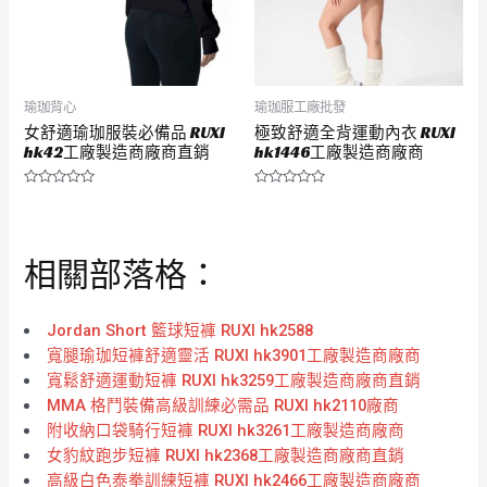
瑜珈背心
瑜珈服工廠批發
女舒適瑜珈服裝必備品 RUXI
極致舒適全背運動內衣 RUXI
hk42工廠製造商廠商直銷
hk1446工廠製造商廠商
評
評
分
分
0
0
滿
滿
分
分
相關部落格：
5
5
Jordan Short 籃球短褲 RUXI hk2588
寬腿瑜珈短褲舒適靈活 RUXI hk3901工廠製造商廠商
寬鬆舒適運動短褲 RUXI hk3259工廠製造商廠商直銷
MMA 格鬥裝備高級訓練必需品 RUXI hk2110廠商
附收納口袋騎行短褲 RUXI hk3261工廠製造商廠商
女豹紋跑步短褲 RUXI hk2368工廠製造商廠商直銷
高級白色泰拳訓練短褲 RUXI hk2466工廠製造商廠商