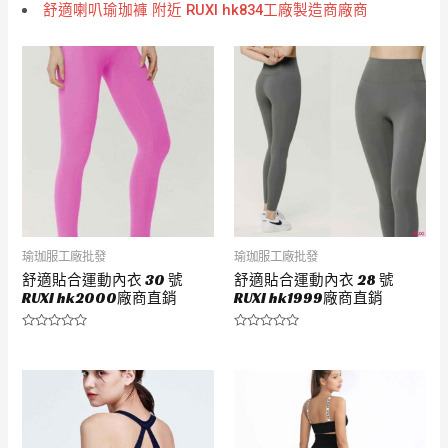
舒適喇叭瑜珈褲 附近 RUXI hk834工廠製造商廠商
瑜珈服工廠批發
瑜珈服工廠批發
舒適貼合運動內衣 30 號
舒適貼合運動內衣 28 號
RUXI hk2000廠商直銷
RUXI hk1999廠商直銷
評
評
分
分
0
0
滿
滿
分
分
5
5