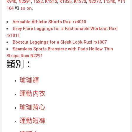
K940
,
N2291
,
1522
,
K1213
,
K1335
,
K1373
,
N2272
,
T1340
,
YT1
164
和
so on
.
Versatile Athletic Shorts Ruxi rx4010
Grey Flare Leggings for a Fashionable Workout Ruxi
rx1011
Bootcut Leggings for a Sleek Look Ruxi rx1007
Seamless Sports Brassiere with Pads Hollow Thin
Straps Ruxi N2291
類別：
瑜珈褲
運動内衣
瑜珈背心
運動短褲