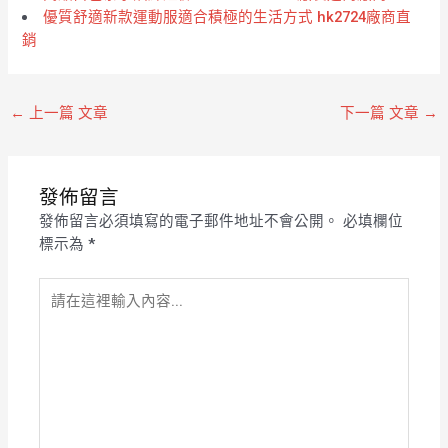
優質舒適新款運動服適合積極的生活方式 hk2724廠商直
銷
←
上一篇 文章
下一篇 文章
→
發佈留言
發佈留言必須填寫的電子郵件地址不會公開。
必填欄位
標示為
*
請
在
這
裡
輸
入
內