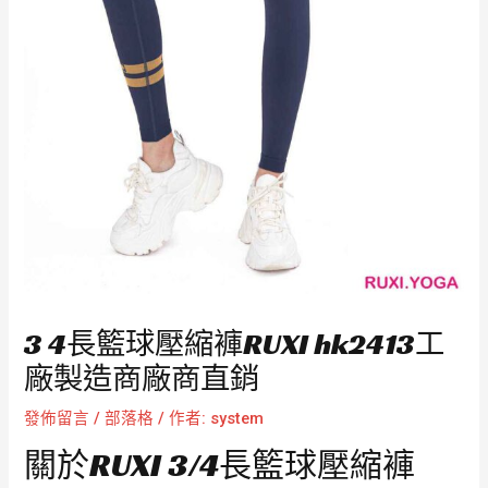
3 4長籃球壓縮褲RUXI hk2413工
廠製造商廠商直銷
發佈留言
/
部落格
/ 作者:
system
關於RUXI 3/4長籃球壓縮褲