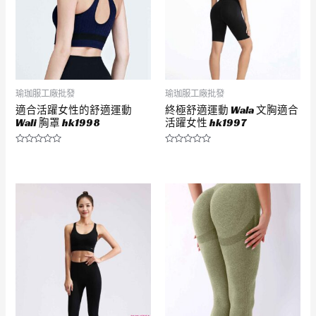
瑜珈服工廠批發
瑜珈服工廠批發
適合活躍女性的舒適運動
終極舒適運動 Wala 文胸適合
Wali 胸罩 hk1998
活躍女性 hk1997
評
評
分
分
0
0
滿
滿
分
分
5
5