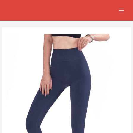
跳
Post
MAIN
至
navigation
MEN
主
要
內
容