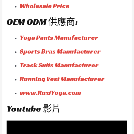
Wholesale Price
OEM ODM 供應商:
Yoga Pants Manufacturer
Sports Bras Manufacturer
Track Suits Manufacturer
Running Vest Manufacturer
www.RuxiYoga.com
Youtube 影片