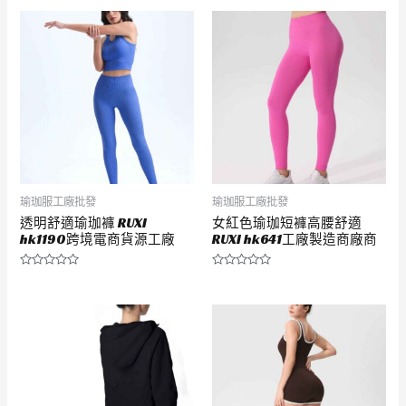
0
0
滿
滿
分
分
5
5
瑜珈服工廠批發
瑜珈服工廠批發
透明舒適瑜珈褲 RUXI
女紅色瑜珈短褲高腰舒適
hk1190跨境電商貨源工廠
RUXI hk641工廠製造商廠商
評
評
分
分
0
0
滿
滿
分
分
5
5