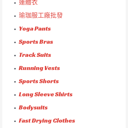
連體衣
瑜珈服工廠批發
Yoga Pants
Sports Bras
Track Suits
Running Vests
Sports Shorts
Long Sleeve Shirts
Bodysuits
Fast Drying Clothes