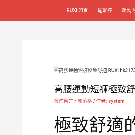
跳
Post
RUXI 如喜
瑜珈褲
運動
至
navigation
主
要
內
容
高腰運動短褲極致舒適 
發佈留言
/
部落格
/ 作者:
system
極致舒適的