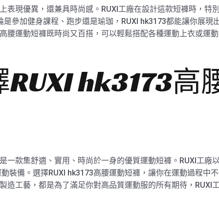
在功能上表現優異，還兼具時尚感。RUXI工廠在設計這款短褲時，特
論是參加健身課程、跑步還是瑜珈，RUXI hk3173都能讓你展
3173高腰運動短褲既時尚又百搭，可以輕鬆搭配各種運動上衣或
UXI hk3173
運動短褲是一款集舒適、實用、時尚於一身的優質運動短褲。RUXI工
裝備。選擇RUXI hk3173高腰運動短褲，讓你在運動過程
計理念和製造工藝，都是為了滿足你對高品質運動服的所有期待，RUX