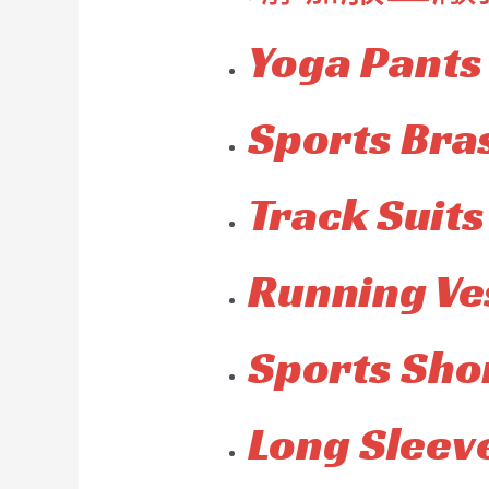
Yoga Pants
Sports Bra
Track Suits
Running Ve
Sports Sho
Long Sleeve