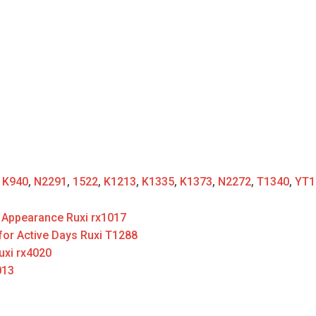
:
K940
,
N2291
,
1522
,
K1213
,
K1335
,
K1373
,
N2272
,
T1340
,
YT1
d Appearance Ruxi rx1017
for Active Days Ruxi T1288
uxi rx4020
013