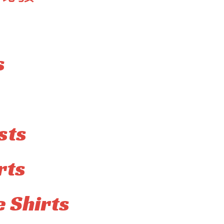
s
sts
rts
 Shirts