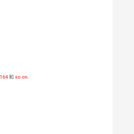
164
和
so on
.