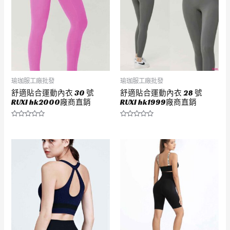
瑜珈服工廠批發
瑜珈服工廠批發
舒適貼合運動內衣 30 號
舒適貼合運動內衣 28 號
RUXI hk2000廠商直銷
RUXI hk1999廠商直銷
評
評
分
分
0
0
滿
滿
分
分
5
5