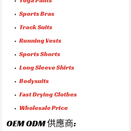
Yoga Pants
Sports Bras
Track Suits
Running Vests
Sports Shorts
Long Sleeve Shirts
Bodysuits
Fast Drying Clothes
Wholesale Price
OEM ODM 供應商: