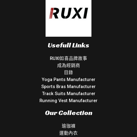
Usefull Links
RUXI如喜品牌故事
成為經銷商
目錄
Yoga Pants Manufacturer
Sports Bras Manufacturer
Track Suits Manufacturer
Running Vest Manufacturer
Our Collection
瑜珈褲
運動內衣