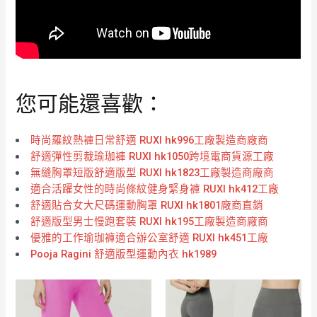
您可能還喜歡：
時尚羅紋熱褲日常舒適 RUXI hk996工廠製造商廠商
舒適彈性剪裁瑜珈褲 RUXI hk1050跨境電商貨源工廠
無縫胸罩短版舒適版型 RUXI hk1823工廠製造商廠商
適合活躍女性的時尚條紋健身緊身褲 RUXI hk412工廠
舒適貼合女大尺碼運動胸罩 RUXI hk1801廠商直銷
舒適版型男士慢跑套裝 RUXI hk195工廠製造商廠商
優雅的工作瑜珈褲適合辦公室舒適 RUXI hk451工廠
Pooja Ragini 舒適版型運動內衣 hk1989