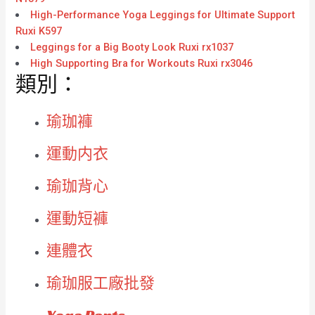
High-Performance Yoga Leggings for Ultimate Support
Ruxi K597
Leggings for a Big Booty Look Ruxi rx1037
High Supporting Bra for Workouts Ruxi rx3046
類別：
瑜珈褲
運動内衣
瑜珈背心
運動短褲
連體衣
瑜珈服工廠批發