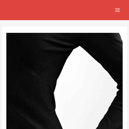
跳
Post
MAIN
至
navigation
MEN
主
要
內
容