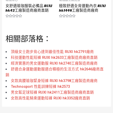
女舒適瑜珈服裝必備品 RUXI
極致舒適全背運動內衣 RUXI
hk42工廠製造商廠商直銷
hk1446工廠製造商廠商
評
評
分
分
0
0
滿
滿
分
分
相關部落格：
5
5
頂級女士跑步背心達到最佳性能 RUXI hk2791廠商
科技運動性能短褲 RUXI hk2633工廠製造商廠商直銷
經濟實惠的男女運動服 RUXI hk2740工廠製造商廠商
舒適合身運動運動服適合積極的生活方式 hk2646廠商直
銷
女款高腰瑜珈緊身短褲 RUXI hk3798工廠製造商廠商
Technosport 性能訓練短褲 hk2573
男女藍足球短褲 RUXI hk2411工廠製造商廠商直銷
女款高性能騎乘運動短褲 RUXI hk3352廠商直銷