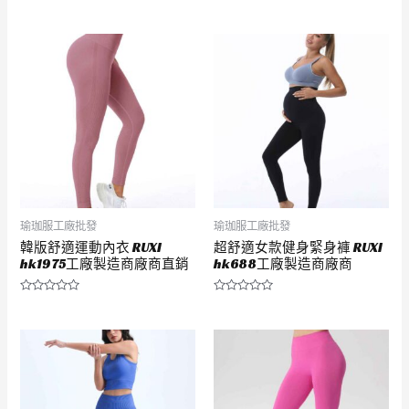
評
評
分
分
0
0
滿
滿
分
分
5
5
瑜珈服工廠批發
瑜珈服工廠批發
韓版舒適運動內衣 RUXI
超舒適女款健身緊身褲 RUXI
hk1975工廠製造商廠商直銷
hk688工廠製造商廠商
評
評
分
分
0
0
滿
滿
分
分
5
5