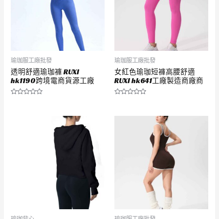
瑜珈服工廠批發
瑜珈服工廠批發
透明舒適瑜珈褲 RUXI
女紅色瑜珈短褲高腰舒適
hk1190跨境電商貨源工廠
RUXI hk641工廠製造商廠商
評
評
分
分
0
0
滿
滿
分
分
5
5
瑜珈背心
瑜珈服工廠批發