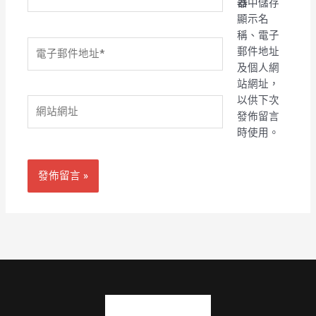
器
中儲存
顯示名
稱、電子
電
郵件地址
子
及個人網
郵
站網址，
件
以供下次
網
地
發佈留言
站
址
時使用。
網
*
址