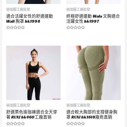
瑜珈服工廠批發
瑜珈服工廠批發
適合活躍女性的舒適運動
終極舒適運動 Wala 文胸適合
Wali 胸罩 hk1998
活躍女性 hk1997
評
評
分
分
0
0
滿
滿
分
分
5
5
瑜珈服工廠批發
瑜珈服工廠批發
舒適栗色瑜珈褲適合全天穿
適合較大胸部的支撐健身胸
著 RUXI hk460工廠直销
罩 RUXI hk1618廠商直銷