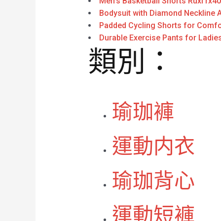
Men’s Basketball Shorts Ruxi rx4
Bodysuit with Diamond Neckline A
Padded Cycling Shorts for Comfo
Durable Exercise Pants for Ladie
類別：
瑜珈褲
運動内衣
瑜珈背心
運動短褲