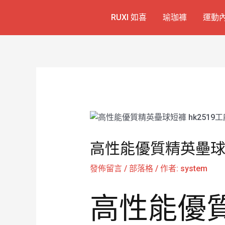
跳
Post
RUXI 如喜
瑜珈褲
運動
至
navigation
主
要
內
容
高性能優質精英壘球短
發佈留言
/
部落格
/ 作者:
system
高性能優質