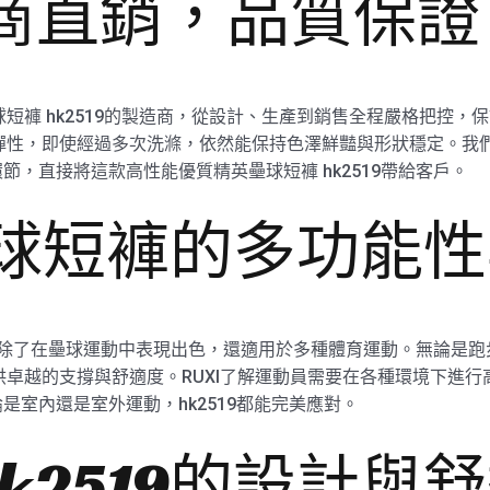
造商直銷，品質保證
球短褲 hk2519的製造商，從設計、生產到銷售全程嚴格把控
與彈性，即使經過多次洗滌，依然能保持色澤鮮豔與形狀穩定。我
，直接將這款高性能優質精英壘球短褲 hk2519帶給客戶。
9壘球短褲的多功能
519除了在壘球運動中表現出色，還適用於多種體育運動。無論是
提供卓越的支撐與舒適度。RUXI了解運動員需要在各種環境下進
室內還是室外運動，hk2519都能完美應對。
k2519的設計與