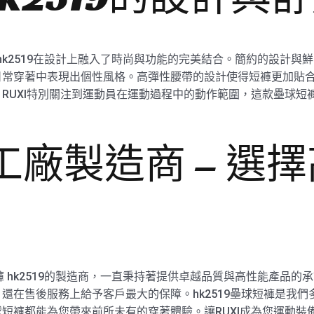
 hk2519在設計上融入了時尚與功能的完美結合。簡約的設計
日常穿著中表現出個性風格。高彈性腰帶的設計使得短褲更加貼
RUXI特別關注到運動員在運動過程中的動作範圍，這款壘球短
I工廠製造商 – 選
褲 hk2519的製造商，一直秉持著提供卓越品質與高性能產品的承
還在售後服務上給予客戶最大的保障。hk2519壘球短褲是我
短褲都能為您帶來前所未有的穿著體驗。讓RUXI成為您運動裝