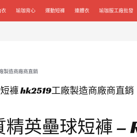
內衣
瑜珈背心
運動短褲
連體衣
瑜珈服工廠批發
褲 hk2519工廠製造商廠商直銷
精英壘球短褲 – R