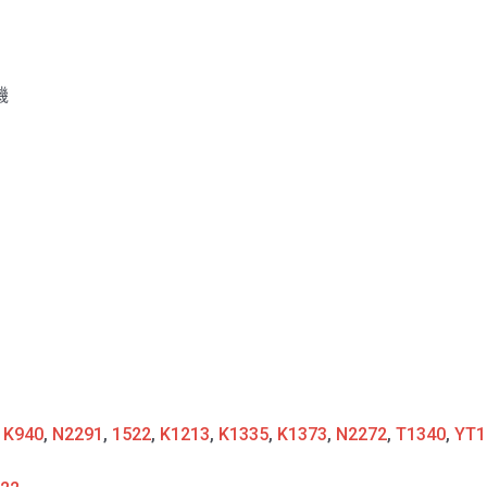
機
:
K940
,
N2291
,
1522
,
K1213
,
K1335
,
K1373
,
N2272
,
T1340
,
YT1