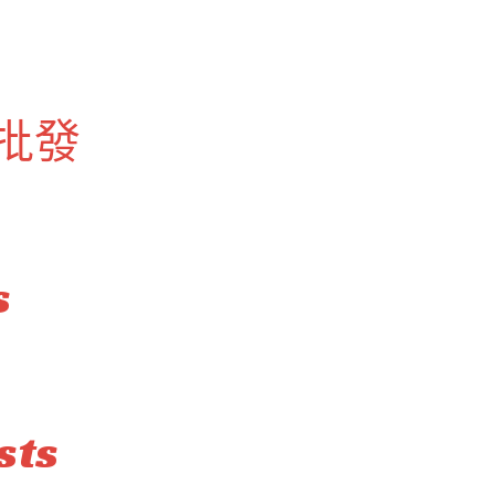
批發
s
sts