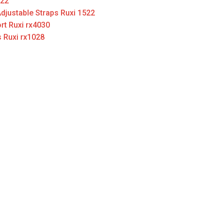
022
djustable Straps Ruxi 1522
rt Ruxi rx4030
s Ruxi rx1028