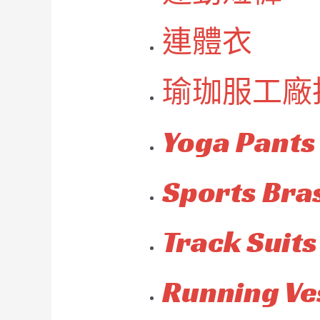
連體衣
瑜珈服工廠
Yoga Pants
Sports Bra
Track Suits
Running Ve