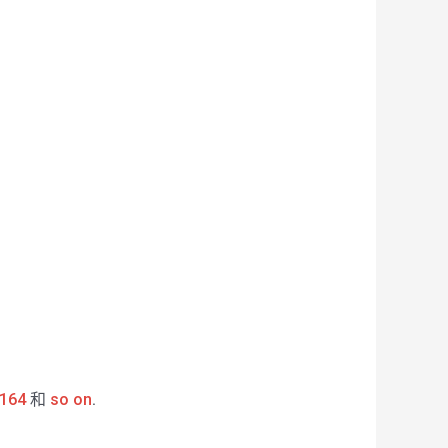
164
和
so on
.