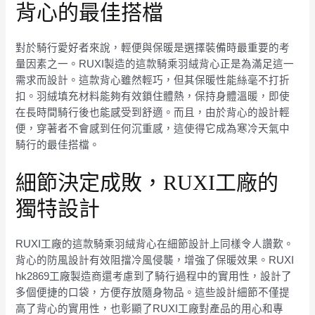
背心的最佳搭檔
對於騎行愛好者來說，輕便與保暖是選擇裝備時最重要的考
量因素之一。RUXI製造的這款騎乘羽絨背心正是為滿足這一
需求而設計。這款背心雖然輕巧，但其保暖性能絲毫不打折
扣。羽絨填充材料能夠有效鎖住體熱，保持身體溫暖，即使
在長時間騎行後也能感受到舒適。而且，由於背心的設計輕
便，穿著者不會感到任何沉重感，這使得它成為寒冷天氣中
騎行的最佳搭檔。
細節決定成敗，RUXI工廠的
獨特設計
RUXI工廠的這款騎乘羽絨背心在細節設計上同樣令人讚歎。
背心的防風設計有效阻擋冷風侵襲，增強了保暖效果。RUXI
hk2869工廠製造商還考慮到了騎行過程中的實用性，設計了
多個便捷的口袋，方便存放隨身物品。這些設計細節不僅提
高了背心的實用性，也彰顯了RUXI工廠對產品的用心和專