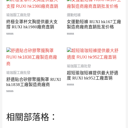
分
分
5
5
瑜珈服工廠批發
運動短褲
終極全罩杯文胸提供最大支
女運動短褲 RUXI hk167工廠
撐 RUXI hk1980廠商直銷
製造商廠商直銷批发价格
評
評
分
分
0
0
滿
滿
分
分
5
5
瑜珈服工廠批發
超短瑜珈短褲提供最大舒適
瑜珈服工廠批發
度 RUXI hk952工廠直销
舒適貼合矽膠聚攏胸罩 RUXI
hk1838工廠製造商廠商
評
分
評
0
分
滿
0
分
滿
5
分
5
相關部落格：