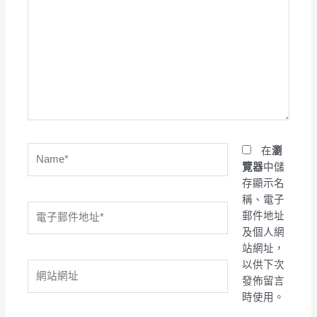
這
裡
輸
入
內
容...
Name*
在
瀏
覽器
中儲
存顯示名
稱、電子
電
郵件地址
子
及個人網
郵
站網址，
件
以供下次
網
地
發佈留言
站
址
時使用。
網
*
址