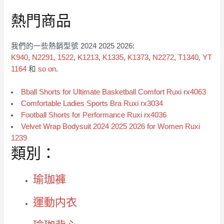
熱門商品
我們的一些熱銷型號 2024 2025 2026:
K940
,
N2291
,
1522
,
K1213
,
K1335
,
K1373
,
N2272
,
T1340
,
YT
1164
和
so on
.
Bball Shorts for Ultimate Basketball Comfort Ruxi rx4063
Comfortable Ladies Sports Bra Ruxi rx3034
Football Shorts for Performance Ruxi rx4036
Velvet Wrap Bodysuit 2024 2025 2026 for Women Ruxi
1239
類別：
瑜珈褲
運動内衣