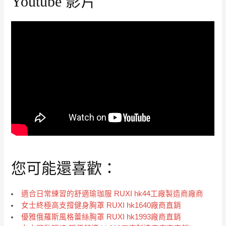
Youtube 影片
您可能還喜歡：
適合日常練習的舒適瑜珈服 RUXI hk44工廠製造商廠商
女士終極高支撐健身胸罩 RUXI hk1640廠商直銷
優雅俄羅斯風格蕾絲胸罩 RUXI hk1993廠商直銷