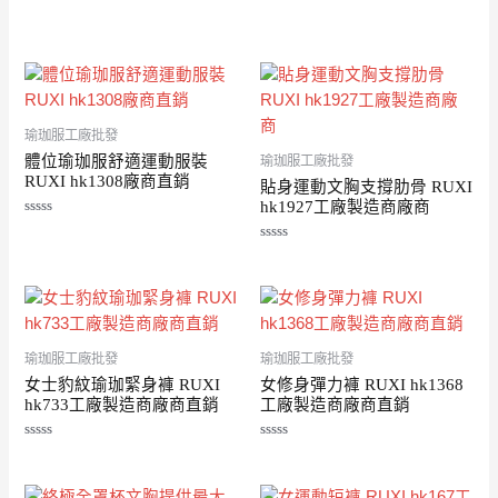
評
評
分
分
0
0
滿
滿
分
分
5
5
瑜珈服工廠批發
體位瑜珈服舒適運動服裝
瑜珈服工廠批發
RUXI hk1308廠商直銷
貼身運動文胸支撐肋骨 RUXI
hk1927工廠製造商廠商
評
分
評
0
分
滿
0
分
滿
5
分
5
瑜珈服工廠批發
瑜珈服工廠批發
女士豹紋瑜珈緊身褲 RUXI
女修身彈力褲 RUXI hk1368
hk733工廠製造商廠商直銷
工廠製造商廠商直銷
評
評
分
分
0
0
滿
滿