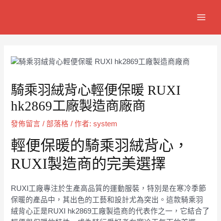
跳
Post
MAIN
至
navigation
MEN
主
要
內
容
騎乘羽絨背心輕便保暖 RUXI
hk2869工廠製造商廠商
發佈留言
/
部落格
/ 作者:
system
輕便保暖的騎乘羽絨背心，
RUXI製造商的完美選擇
RUXI工廠專注於生產高品質的運動服裝，特別是在寒冷季節
保暖的產品中，其出色的工藝和設計尤為突出。這款騎乘羽
絨背心正是RUXI hk2869工廠製造商的代表作之一，它結合了