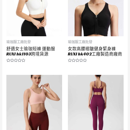
瑜珈服工廠批發
瑜珈服工廠批發
舒適女士瑜珈短褲 運動服
女款高腰褶皺健身緊身褲
RUXI hk1103跨境貨源
RUXI hk402工廠製造商廠商
評
評
分
分
0
0
滿
滿
分
分
5
5