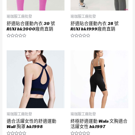
瑜珈服工廠批發
瑜珈服工廠批發
舒適貼合運動內衣 30 號
舒適貼合運動內衣 28 號
RUXI hk2000廠商直銷
RUXI hk1999廠商直銷
評
評
分
分
0
0
滿
滿
分
分
5
5
瑜珈服工廠批發
瑜珈服工廠批發
適合活躍女性的舒適運動
終極舒適運動 Wala 文胸適合
Wali 胸罩 hk1998
活躍女性 hk1997