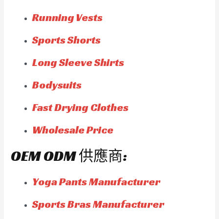
Running Vests
Sports Shorts
Long Sleeve Shirts
Bodysuits
Fast Drying Clothes
Wholesale Price
OEM ODM 供應商:
Yoga Pants Manufacturer
Sports Bras Manufacturer