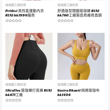
瑜珈服工廠批發
瑜珈服工廠批發
Prithvi 高性能運動內衣
舒適版型闊腿瑜珈褲 RUXI
RUXI hk1990廠商
hk760工廠製造商廠商直銷
評
評
分
分
0
0
滿
滿
分
分
5
5
瑜珈服工廠批發
瑜珈服工廠批發
UltraFlex 瑜珈褲打底褲 RUXI
Vastra Dhauti 純棉瑜珈布
hk671工廠
hk1406
評
評
分
分