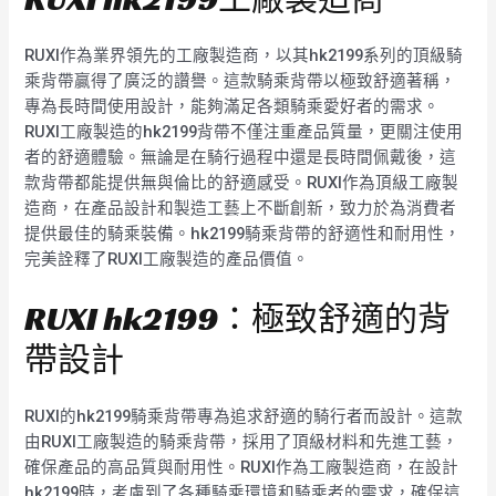
RUXI作為業界領先的工廠製造商，以其hk2199系列的頂級騎
乘背帶贏得了廣泛的讚譽。這款騎乘背帶以極致舒適著稱，
專為長時間使用設計，能夠滿足各類騎乘愛好者的需求。
RUXI工廠製造的hk2199背帶不僅注重產品質量，更關注使用
者的舒適體驗。無論是在騎行過程中還是長時間佩戴後，這
款背帶都能提供無與倫比的舒適感受。RUXI作為頂級工廠製
造商，在產品設計和製造工藝上不斷創新，致力於為消費者
提供最佳的騎乘裝備。hk2199騎乘背帶的舒適性和耐用性，
完美詮釋了RUXI工廠製造的產品價值。
RUXI hk2199：極致舒適的背
帶設計
RUXI的hk2199騎乘背帶專為追求舒適的騎行者而設計。這款
由RUXI工廠製造的騎乘背帶，採用了頂級材料和先進工藝，
確保產品的高品質與耐用性。RUXI作為工廠製造商，在設計
hk2199時，考慮到了各種騎乘環境和騎乘者的需求，確保這