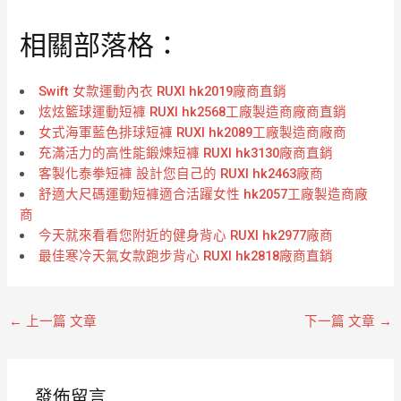
0
0
滿
滿
分
分
相關部落格：
5
5
Swift 女款運動內衣 RUXI hk2019廠商直銷
炫炫籃球運動短褲 RUXI hk2568工廠製造商廠商直銷
女式海軍藍色排球短褲 RUXI hk2089工廠製造商廠商
充滿活力的高性能鍛煉短褲 RUXI hk3130廠商直銷
客製化泰拳短褲 設計您自己的 RUXI hk2463廠商
舒適大尺碼運動短褲適合活躍女性 hk2057工廠製造商廠
商
今天就來看看您附近的健身背心 RUXI hk2977廠商
最佳寒冷天氣女款跑步背心 RUXI hk2818廠商直銷
←
上一篇 文章
下一篇 文章
→
發佈留言