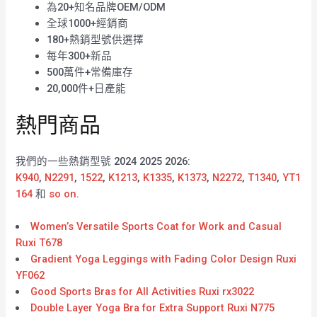
為20+知名品牌OEM/ODM
全球1000+經銷商
180+熱銷型號供選擇
每年300+新品
500萬件+常備庫存
20,000件+日產能
熱門商品
我們的一些熱銷型號 2024 2025 2026:
K940
,
N2291
,
1522
,
K1213
,
K1335
,
K1373
,
N2272
,
T1340
,
YT1
164
和
so on
.
Women’s Versatile Sports Coat for Work and Casual
Ruxi T678
Gradient Yoga Leggings with Fading Color Design Ruxi
YF062
Good Sports Bras for All Activities Ruxi rx3022
Double Layer Yoga Bra for Extra Support Ruxi N775