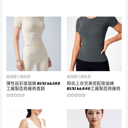
評
評
分
分
0
0
滿
滿
分
分
5
5
瑜珈服工廠批發
瑜珈服工廠批發
彈性迷彩瑜珈褲 RUXI hk589
時尚上衣完美搭配瑜珈褲
工廠製造商廠商直銷
RUXI hk840工廠製造商廠商
評
評
分
分
0
0
滿
滿
分
分
5
5