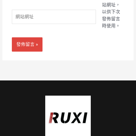
郵
站網址，
件
以供下次
網
地
發佈留言
站
址
時使用。
網
*
址