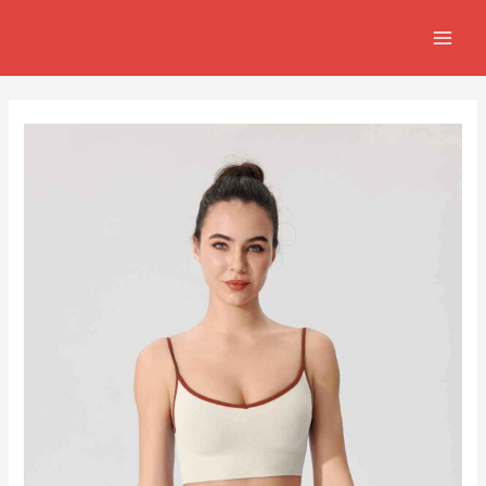
跳
Post
MAIN
至
navigation
MEN
主
要
內
容