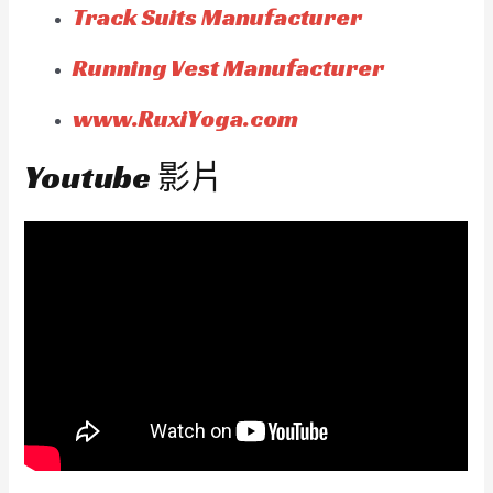
Track Suits Manufacturer
Running Vest Manufacturer
www.RuxiYoga.com
Youtube 影片