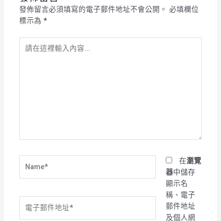
發佈留言必須填寫的電子郵件地址不會公開。
必填欄位
標示為
*
請
在
這
裡
輸
入
內
容...
Name*
在
瀏覽
器
中儲存
顯示名
稱、電子
電
郵件地址
子
及個人網