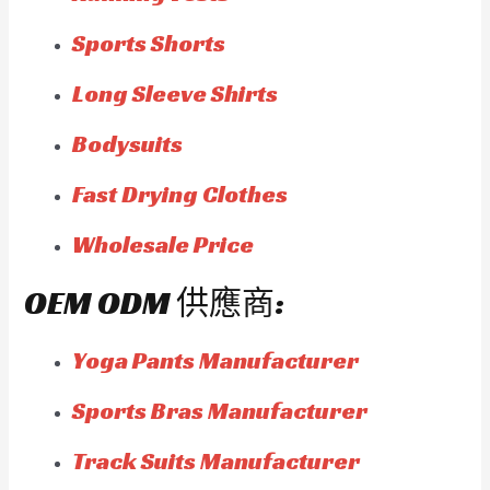
Sports Shorts
Long Sleeve Shirts
Bodysuits
Fast Drying Clothes
Wholesale Price
OEM ODM 供應商:
Yoga Pants Manufacturer
Sports Bras Manufacturer
Track Suits Manufacturer