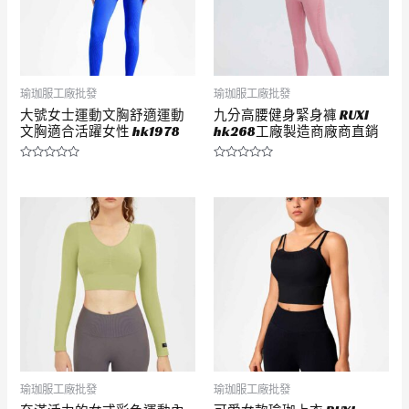
瑜珈服工廠批發
瑜珈服工廠批發
大號女士運動文胸舒適運動
九分高腰健身緊身褲 RUXI
文胸適合活躍女性 hk1978
hk268工廠製造商廠商直銷
評
評
分
分
0
0
滿
滿
分
分
5
5
瑜珈服工廠批發
瑜珈服工廠批發