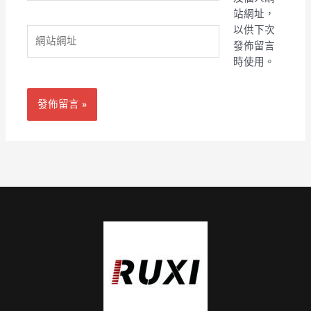
郵
站網址，
件
以供下次
網
地
發佈留言
站
址
時使用。
網
*
址