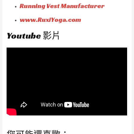
Running Vest Manufacturer
www.RuxiYoga.com
Youtube 影片