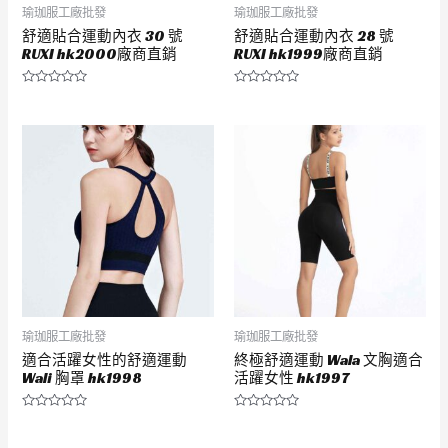
瑜珈服工廠批發
瑜珈服工廠批發
舒適貼合運動內衣 30 號
舒適貼合運動內衣 28 號
RUXI hk2000廠商直銷
RUXI hk1999廠商直銷
評
評
分
分
0
0
滿
滿
分
分
5
5
瑜珈服工廠批發
瑜珈服工廠批發
適合活躍女性的舒適運動
終極舒適運動 Wala 文胸適合
Wali 胸罩 hk1998
活躍女性 hk1997
評
評
分
分
0
0