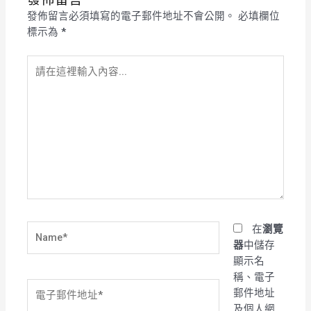
發佈留言必須填寫的電子郵件地址不會公開。
必填欄位
標示為
*
請
在
這
裡
輸
入
內
容...
Name*
在
瀏覽
器
中儲存
顯示名
稱、電子
電
郵件地址
子
及個人網