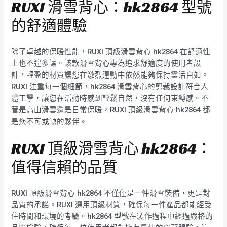
RUXI 滑雪背心：hk2864 型號
的舒適體驗
除了卓越的保暖性能，RUXI 頂級滑雪背心 hk2864 在舒適性
上也不遑多讓。該款滑雪背心專為追求舒適度的使用者設
計，輕盈的材質讓您在激烈運動中依然能夠保持靈活自如。
RUXI 注重每一個細節，hk2864 滑雪背心的剪裁設計符合人
體工學，讓您在活動時感到輕鬆自然，沒有任何束縛感。不
管是高山滑雪還是日常保暖，RUXI 頂級滑雪背心 hk2864 都
是您不可或缺的夥伴。
RUXI 頂級滑雪背心 hk2864：
值得信賴的品質
RUXI 頂級滑雪背心 hk2864 不僅僅是一件滑雪裝備，更是對
品質的承諾。RUXI 選用頂級材質，確保每一件產品都能經受
住時間和環境的考驗。hk2864 型號在製作過程中經過嚴格的