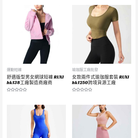
滿
滿
分
分
5
5
運動短褲
瑜珈服工廠批發
舒適版型男女網球短褲 RUXI
女款兩件式瑜珈服套裝 RUXI
hk138工廠製造商廠商
hk1250跨境貨源工廠
評
評
分
分
0
0
滿
滿
分
分
5
5