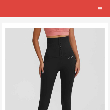
跳
Post
MAIN
至
navigation
MEN
主
要
內
容