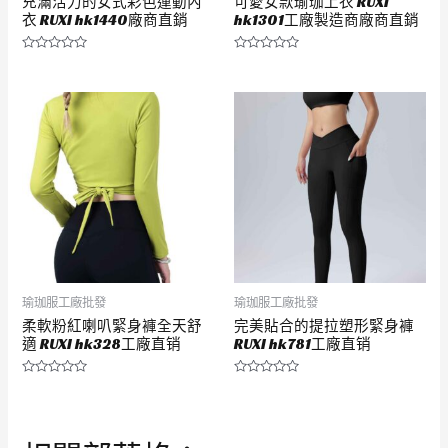
充滿活力的女式彩色運動內
可愛女款瑜珈上衣 RUXI
衣 RUXI hk1440廠商直銷
hk1301工廠製造商廠商直銷
評
評
分
分
0
0
滿
滿
分
分
5
5
瑜珈服工廠批發
瑜珈服工廠批發
柔軟粉紅喇叭緊身褲全天舒
完美貼合的提拉塑形緊身褲
適 RUXI hk328工廠直销
RUXI hk781工廠直销
評
評
分
分
0
0
滿
滿
分
分
5
5