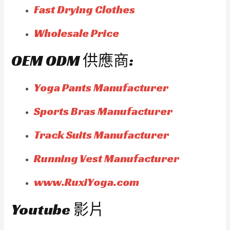
Fast Drying Clothes
Wholesale Price
OEM ODM 供應商:
Yoga Pants Manufacturer
Sports Bras Manufacturer
Track Suits Manufacturer
Running Vest Manufacturer
www.RuxiYoga.com
Youtube 影片