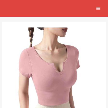
跳
Post
MAIN
至
navigation
MEN
主
要
內
容