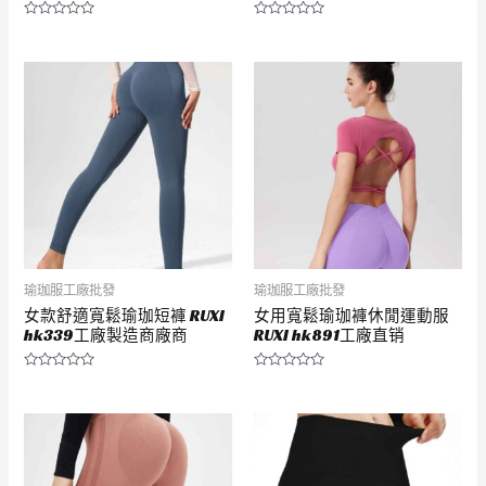
評
評
分
分
0
0
滿
滿
分
分
5
5
瑜珈服工廠批發
瑜珈服工廠批發
女款舒適寬鬆瑜珈短褲 RUXI
女用寬鬆瑜珈褲休閒運動服
hk339工廠製造商廠商
RUXI hk891工廠直销
評
評
分
分
0
0
滿
滿
分
分
5
5