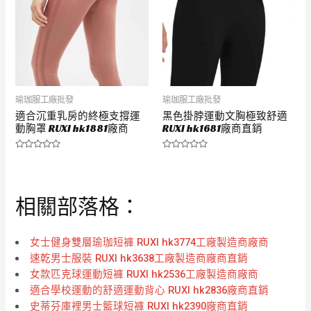
瑜珈服工廠批發
瑜珈服工廠批發
適合沉重乳房的終極支撐運
黑色掛脖運動文胸極致舒適
動胸罩 RUXI hk1881廠商
RUXI hk1681廠商直銷
評
評
分
分
0
0
滿
滿
分
分
相關部落格：
5
5
女士健身雙層瑜珈短褲 RUXI hk3774工廠製造商廠商
速乾男士服裝 RUXI hk3638工廠製造商廠商直銷
女款匹克球運動短褲 RUXI hk2536工廠製造商廠商
適合學校運動的舒適運動背心 RUXI hk2836廠商直銷
史蒂芬庫裡男士籃球短褲 RUXI hk2390廠商直銷