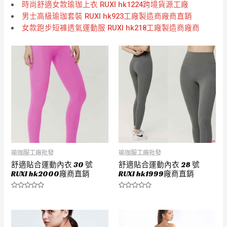
時尚舒適女款瑜珈上衣 RUXI hk1224跨境貨源工廠
男士高級瑜珈套裝 RUXI hk923工廠製造商廠商直銷
女款跑步短褲透氣運動服 RUXI hk218工廠製造商廠商
瑜珈服工廠批發
瑜珈服工廠批發
舒適貼合運動內衣 30 號
舒適貼合運動內衣 28 號
RUXI hk2000廠商直銷
RUXI hk1999廠商直銷
評
評
分
分
0
0
滿
滿
分
分
5
5