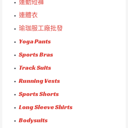
運動短褲
連體衣
瑜珈服工廠批發
Yoga Pants
Sports Bras
Track Suits
Running Vests
Sports Shorts
Long Sleeve Shirts
Bodysuits