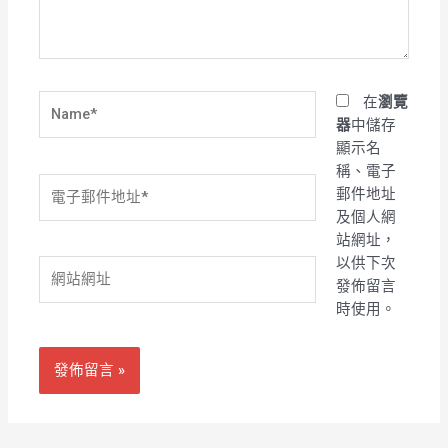
容...
Name*
在
瀏覽
器
中儲存
顯示名
稱、電子
電
郵件地址
子
及個人網
郵
站網址，
件
以供下次
網
地
發佈留言
站
址
時使用。
網
*
址