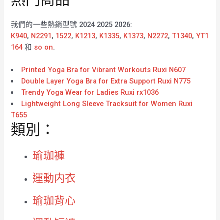
我們的一些熱銷型號 2024 2025 2026:
K940
,
N2291
,
1522
,
K1213
,
K1335
,
K1373
,
N2272
,
T1340
,
YT1
164
和
so on
.
Printed Yoga Bra for Vibrant Workouts Ruxi N607
Double Layer Yoga Bra for Extra Support Ruxi N775
Trendy Yoga Wear for Ladies Ruxi rx1036
Lightweight Long Sleeve Tracksuit for Women Ruxi
T655
類別：
瑜珈褲
運動内衣
瑜珈背心