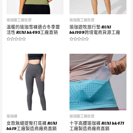
瑜珈服工廠批發
瑜珈服工廠批發
溫暖的瑜珈雪褲適合冬季靈
瑜珈遊牧旅行墊 RUXI
活性 RUXI hk495工廠直销
hk1109跨境電商貨源工廠
評
評
分
分
0
0
滿
滿
分
分
5
5
瑜珈褲
瑜珈服工廠批發
女款無縫提臀打底褲 RUXI
十字高腰瑜珈褲 RUXI hk471
hk19工廠製造商廠商直銷
工廠製造商廠商直銷