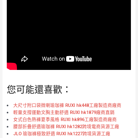
您可能還喜歡：
大尺寸附口袋微喇瑜珈褲 RUXI hk448工廠製造商廠商
輕量支撐運動文胸主動舒適 RUXI hk1879廠商直銷
女式白色熱褲夏季風格 RUXI hk896工廠製造商廠商
腰部折疊舒適瑜珈褲 RUXI hk1282跨境電商貨源工廠
JLO 瑜珈褲極致舒適 RUXI hk1227跨境貨源工廠