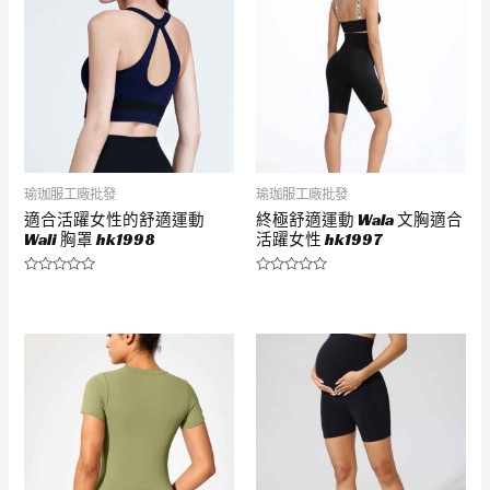
瑜珈服工廠批發
瑜珈服工廠批發
適合活躍女性的舒適運動
終極舒適運動 Wala 文胸適合
Wali 胸罩 hk1998
活躍女性 hk1997
評
評
分
分
0
0
滿
滿
分
分
5
5