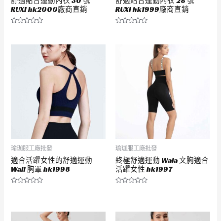
舒適貼合運動內衣 30 號
舒適貼合運動內衣 28 號
RUXI hk2000廠商直銷
RUXI hk1999廠商直銷
評
評
分
分
0
0
滿
滿
分
分
5
5
瑜珈服工廠批發
瑜珈服工廠批發
適合活躍女性的舒適運動
終極舒適運動 Wala 文胸適合
Wali 胸罩 hk1998
活躍女性 hk1997
評
評
分
分
0
0
滿
滿
分
分
5
5