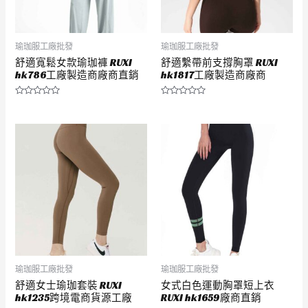
瑜珈服工廠批發
瑜珈服工廠批發
舒適寬鬆女款瑜珈褲 RUXI
舒適繫帶前支撐胸罩 RUXI
hk786工廠製造商廠商直銷
hk1817工廠製造商廠商
評
評
分
分
0
0
滿
滿
分
分
5
5
瑜珈服工廠批發
瑜珈服工廠批發
舒適女士瑜珈套裝 RUXI
女式白色運動胸罩短上衣
hk1235跨境電商貨源工廠
RUXI hk1659廠商直銷