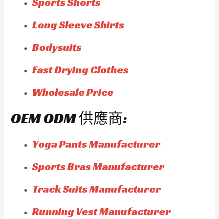
Sports Shorts
Long Sleeve Shirts
Bodysuits
Fast Drying Clothes
Wholesale Price
OEM ODM 供應商:
Yoga Pants Manufacturer
Sports Bras Manufacturer
Track Suits Manufacturer
Running Vest Manufacturer