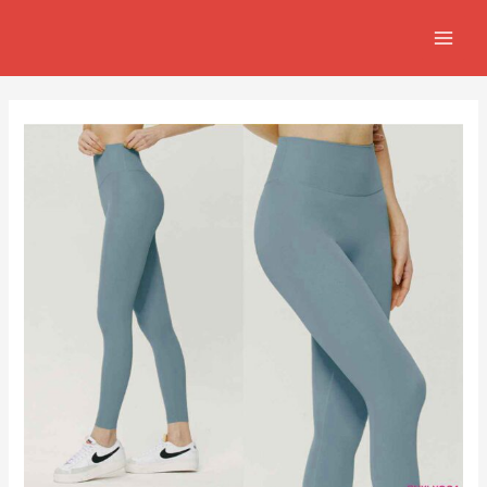
跳
Post
MAIN
至
navigation
MEN
主
要
內
容