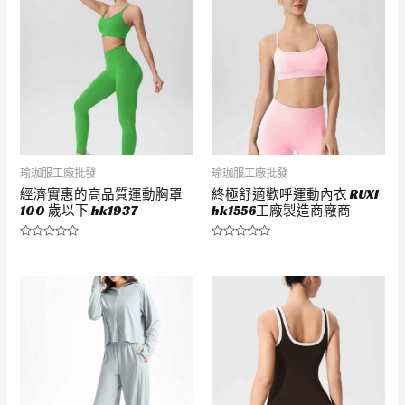
瑜珈服工廠批發
瑜珈服工廠批發
經濟實惠的高品質運動胸罩
終極舒適歡呼運動內衣 RUXI
100 歲以下 hk1937
hk1556工廠製造商廠商
評
評
分
分
0
0
滿
滿
分
分
5
5