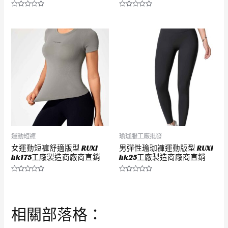
評
評
分
分
0
0
滿
滿
分
分
5
5
運動短褲
瑜珈服工廠批發
女運動短褲舒適版型 RUXI
男彈性瑜珈褲運動版型 RUXI
hk175工廠製造商廠商直銷
hk25工廠製造商廠商直銷
評
評
分
分
0
0
滿
滿
分
分
相關部落格：
5
5