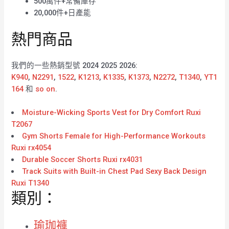
500萬件+常備庫存
20,000件+日產能
熱門商品
我們的一些熱銷型號 2024 2025 2026:
K940
,
N2291
,
1522
,
K1213
,
K1335
,
K1373
,
N2272
,
T1340
,
YT1
164
和
so on
.
Moisture-Wicking Sports Vest for Dry Comfort Ruxi
T2067
Gym Shorts Female for High-Performance Workouts
Ruxi rx4054
Durable Soccer Shorts Ruxi rx4031
Track Suits with Built-in Chest Pad Sexy Back Design
Ruxi T1340
類別：
瑜珈褲