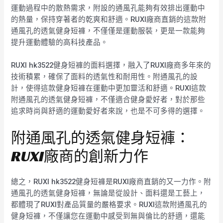
運動過程中的散熱需求，附設的通風孔能夠有效排出運動中
的熱量，保持穿著者的乾爽和舒適。RUXI廠商直銷的這款附
通風孔的透氣健身短褲，不僅僅是運動服裝，更是一款能夠
提升運動體驗的高科技產品。
RUXI hk3522健身短褲的面料選擇，融入了RUXI廠商多年來的
技術積累，確保了面料的透氣性和耐用性。附通風孔的設
計，使得這款健身短褲在運動中更加靈活和舒適。RUXI這款
附通風孔的透氣健身短褲，不僅適合健身愛好者，對於那些
追求時尚與舒適的運動愛好者來說，也是不可多得的選擇。
附通風孔的透氣健身短褲：
RUXI廠商的創新力作
總之，RUXI hk3522健身短褲是RUXI廠商直銷的又一力作。附
通風孔的透氣健身短褲，無論是從設計、面料還是工藝上，
都體現了RUXI對產品質量的嚴格要求。RUXI這款附通風孔的
健身短褲，不僅讓您在運動中感受到無與倫比的舒適，還能