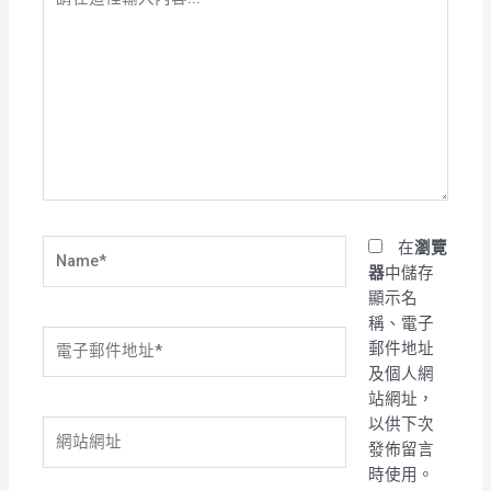
在
這
裡
輸
入
內
容...
Name*
在
瀏覽
器
中儲存
顯示名
稱、電子
電
郵件地址
子
及個人網
郵
站網址，
件
以供下次
網
地
發佈留言
站
址
時使用。
網
*