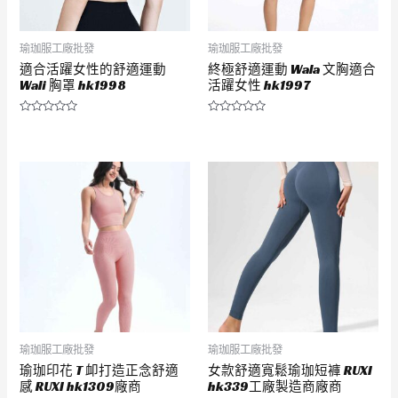
瑜珈服工廠批發
瑜珈服工廠批發
適合活躍女性的舒適運動
終極舒適運動 Wala 文胸適合
Wali 胸罩 hk1998
活躍女性 hk1997
評
評
分
分
0
0
滿
滿
分
分
5
5
瑜珈服工廠批發
瑜珈服工廠批發
瑜珈印花 T 卹打造正念舒適
女款舒適寬鬆瑜珈短褲 RUXI
感 RUXI hk1309廠商
hk339工廠製造商廠商