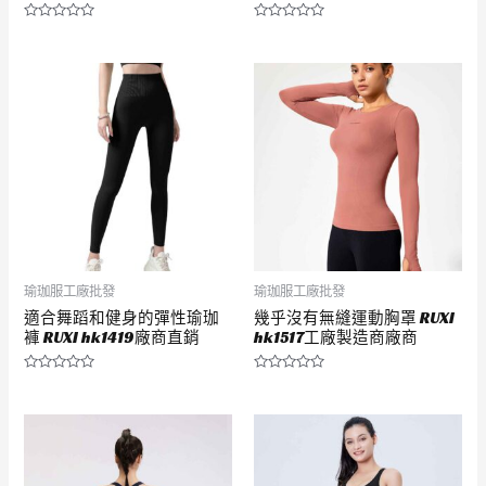
評
評
分
分
0
0
滿
滿
分
分
5
5
瑜珈服工廠批發
瑜珈服工廠批發
適合舞蹈和健身的彈性瑜珈
幾乎沒有無縫運動胸罩 RUXI
褲 RUXI hk1419廠商直銷
hk1517工廠製造商廠商
評
評
分
分
0
0
滿
滿
分
分
5
5