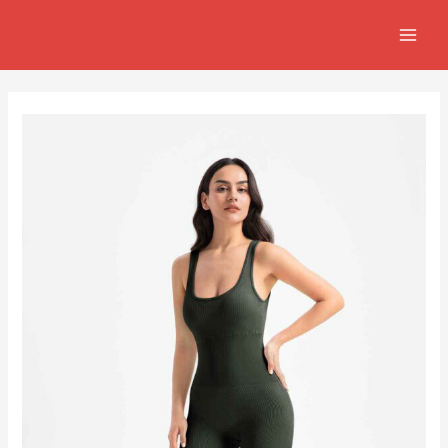
跳
Post
MAIN
至
navigation
MEN
主
要
內
容