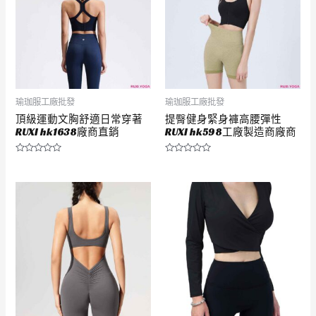
瑜珈服工廠批發
瑜珈服工廠批發
頂級運動文胸舒適日常穿著
提臀健身緊身褲高腰彈性
RUXI hk1638廠商直銷
RUXI hk598工廠製造商廠商
評
評
分
分
0
0
滿
滿
分
分
5
5