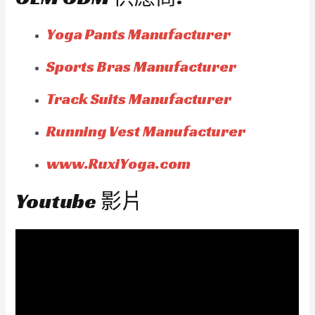
Yoga Pants Manufacturer
Sports Bras Manufacturer
Track Suits Manufacturer
Running Vest Manufacturer
www.RuxiYoga.com
Youtube 影片