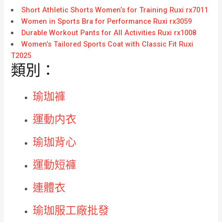
Short Athletic Shorts Women’s for Training Ruxi rx7011
Women in Sports Bra for Performance Ruxi rx3059
Durable Workout Pants for All Activities Ruxi rx1008
Women’s Tailored Sports Coat with Classic Fit Ruxi
T2025
類別：
瑜珈褲
運動内衣
瑜珈背心
運動短褲
連體衣
瑜珈服工廠批發