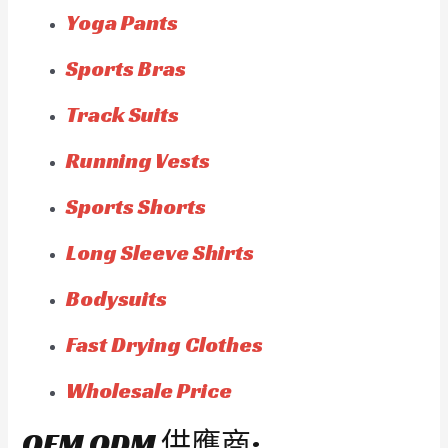
Yoga Pants
Sports Bras
Track Suits
Running Vests
Sports Shorts
Long Sleeve Shirts
Bodysuits
Fast Drying Clothes
Wholesale Price
OEM ODM 供應商: