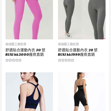
瑜珈服工廠批發
瑜珈服工廠批發
舒適貼合運動內衣 30 號
舒適貼合運動內衣 28 號
RUXI hk2000廠商直銷
RUXI hk1999廠商直銷
評
評
分
分
0
0
滿
滿
分
分
5
5