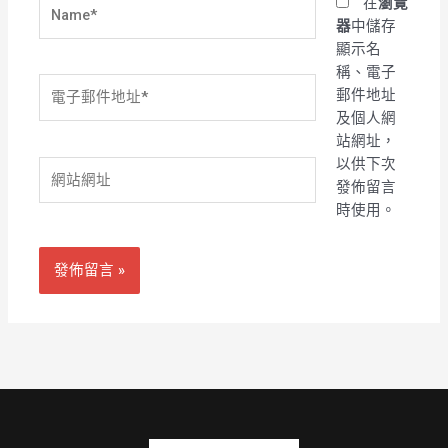
Name*
在
瀏覽
器
中儲存
顯示名
稱、電子
電
郵件地址
子
及個人網
郵
站網址，
件
以供下次
網
地
發佈留言
站
址
時使用。
網
*
址