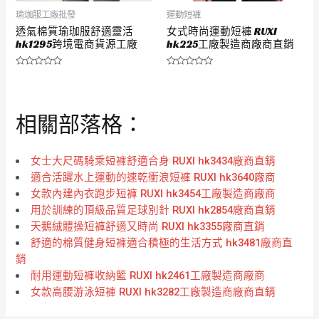
瑜珈服工廠批發
運動短褲
透氣棉質瑜珈服舒適靈活
女式時尚運動短褲 RUXI
hk1295跨境電商貨源工廠
hk225工廠製造商廠商直銷
評
評
分
分
0
0
滿
滿
分
分
相關部落格：
5
5
女士大尺碼騎乘短褲舒適合身 RUXI hk3434廠商直銷
適合活躍水上運動的速乾衝浪短褲 RUXI hk3640廠商
女款內建內衣跑步短褲 RUXI hk3454工廠製造商廠商
用於訓練的頂級品質足球別針 RUXI hk2854廠商直銷
天鵝絨體操短褲舒適又時尚 RUXI hk3355廠商直銷
舒適的棉質健身短褲適合積極的生活方式 hk3481廠商直
銷
耐用運動短褲收納籃 RUXI hk2461工廠製造商廠商
女款高腰游泳短褲 RUXI hk3282工廠製造商廠商直銷