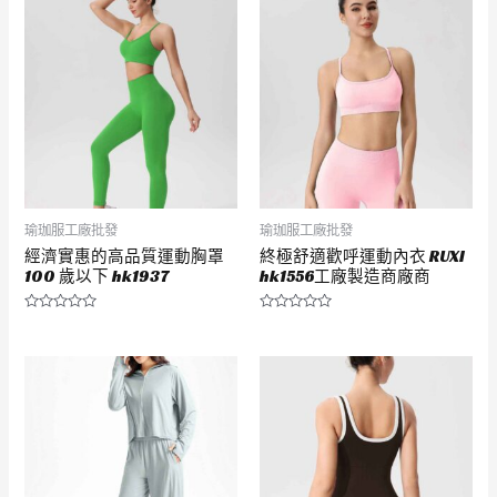
5
5
瑜珈服工廠批發
瑜珈服工廠批發
經濟實惠的高品質運動胸罩
終極舒適歡呼運動內衣 RUXI
100 歲以下 hk1937
hk1556工廠製造商廠商
評
評
分
分
0
0
滿
滿
分
分
5
5