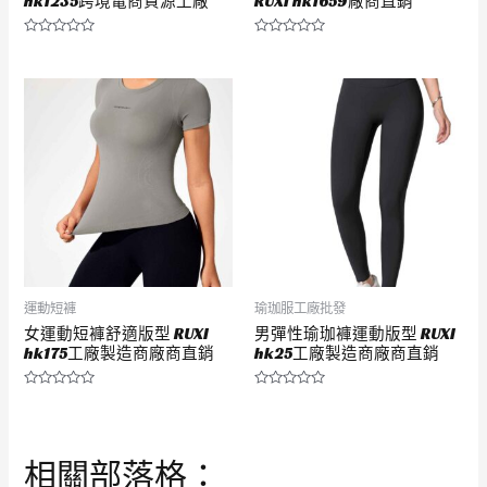
hk1235跨境電商貨源工廠
RUXI hk1659廠商直銷
評
評
分
分
0
0
滿
滿
分
分
5
5
運動短褲
瑜珈服工廠批發
女運動短褲舒適版型 RUXI
男彈性瑜珈褲運動版型 RUXI
hk175工廠製造商廠商直銷
hk25工廠製造商廠商直銷
評
評
分
分
0
0
滿
滿
分
分
相關部落格：
5
5