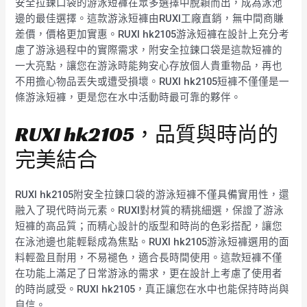
安全拉鍊口袋的游泳短褲在眾多選擇中脫穎而出，成為泳池
邊的最佳選擇。這款游泳短褲由RUXI工廠直銷，無中間商賺
差價，價格更加實惠。RUXI hk2105游泳短褲在設計上充分考
慮了游泳過程中的實際需求，附安全拉鍊口袋是這款短褲的
一大亮點，讓您在游泳時能夠安心存放個人貴重物品，再也
不用擔心物品丟失或遭受損壞。RUXI hk2105短褲不僅僅是一
條游泳短褲，更是您在水中活動時最可靠的夥伴。
RUXI hk2105，品質與時尚的
完美結合
RUXI hk2105附安全拉鍊口袋的游泳短褲不僅具備實用性，還
融入了現代時尚元素。RUXI對材質的精挑細選，保證了游泳
短褲的高品質；而精心設計的版型和時尚的色彩搭配，讓您
在泳池邊也能輕鬆成為焦點。RUXI hk2105游泳短褲選用的面
料輕盈且耐用，不易褪色，適合長時間使用。這款短褲不僅
在功能上滿足了日常游泳的需求，更在設計上考慮了使用者
的時尚感受。RUXI hk2105，真正讓您在水中也能保持時尚與
自信。