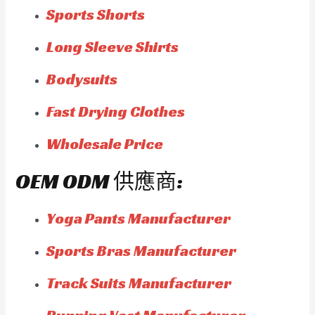
Sports Shorts
Long Sleeve Shirts
Bodysuits
Fast Drying Clothes
Wholesale Price
OEM ODM 供應商:
Yoga Pants Manufacturer
Sports Bras Manufacturer
Track Suits Manufacturer