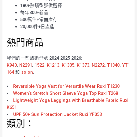
180+熱銷型號供選擇
每年300+新品
500萬件+常備庫存
20,000件+日產能
熱門商品
我們的一些熱銷型號 2024 2025 2026:
K940
,
N2291
,
1522
,
K1213
,
K1335
,
K1373
,
N2272
,
T1340
,
YT1
164
和
so on
.
Reversible Yoga Vest for Versatile Wear Ruxi T1230
Women’s Stretch Short Sleeve Yoga Top Ruxi T268
Lightweight Yoga Leggings with Breathable Fabric Ruxi
K651
UPF 50+ Sun Protection Jacket Ruxi YF053
類別：