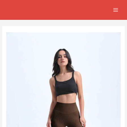
跳
Post
MAIN
至
navigation
MEN
主
要
內
容