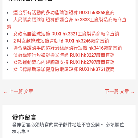
適合所有活動的多功能瑜珈短褲 RUXI hk3868廠商
大尺碼高腰瑜珈短褲舒適合身 hk3833工廠製造商廠商直
銷
女款高腰籃球短褲 RUXI hk3321工廠製造商廠商直銷
2 吋女款排球短褲運動服 RUXI hk3246廠商直銷
適合活躍騎手的超舒適絲綢騎行短褲 hk3416廠商直銷
薄荷綠騎行短褲舒適又時尚 RUXI hk3227廠商直銷
女款運動背心內建胸罩支撐 RUXI hk2787廠商直銷
女卡德摩斯瑜珈健身房鍛鍊短褲 RUXI hk3761廠商
←
上一篇 文章
下一篇 文章
→
發佈留言
發佈留言必須填寫的電子郵件地址不會公開。
必填欄位
標示為
*