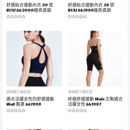
舒適貼合運動內衣 30 號
舒適貼合運動內衣 28 號
RUXI hk2000廠商直銷
RUXI hk1999廠商直銷
評
評
分
分
0
0
滿
滿
分
分
5
5
瑜珈服工廠批發
瑜珈服工廠批發
適合活躍女性的舒適運動
終極舒適運動 Wala 文胸適合
Wali 胸罩 hk1998
活躍女性 hk1997
評
評
分
分
0
0
滿
滿
分
分