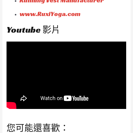
Running Vest Manufacturer
www.RuxiYoga.com
Youtube 影片
您可能還喜歡：