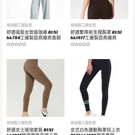
瑜珈服工廠批發
瑜珈服工廠批發
舒適寬鬆女款瑜珈褲 RUXI
舒適繫帶前支撐胸罩 RUXI
hk786工廠製造商廠商直銷
hk1817工廠製造商廠商
評
評
分
分
0
0
滿
滿
分
分
5
5
瑜珈服工廠批發
瑜珈服工廠批發
舒適女士瑜珈套裝 RUXI
女式白色運動胸罩短上衣