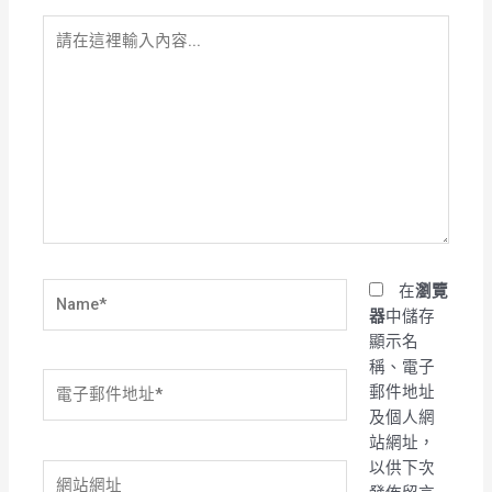
請
在
這
裡
輸
入
內
容...
Name*
在
瀏覽
器
中儲存
顯示名
稱、電子
電
郵件地址
子
及個人網
郵
站網址，
件
以供下次
網
地