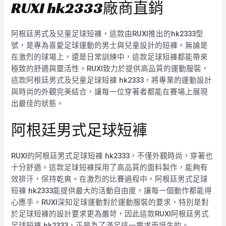
RUXI hk2333廠商直銷
阿根廷男式及兒童足球短褲，這款由RUXI推出的hk2333型
號，是專為喜愛足球運動的男士與兒童設計的短褲。無論是
在激烈的球場上，還是日常訓練中，這款足球短褲都能帶來
極致的舒適與靈活性。RUXI致力於提供高品質的運動服裝，
這款阿根廷男式及兒童足球短褲 hk2333，將專業的運動設計
與時尚的外觀完美結合，讓每一位穿著者都能在賽場上展現
出最佳的狀態。
阿根廷男式足球短褲
RUXI的阿根廷男式足球短褲 hk2333，不僅外觀時尚，穿著也
十分舒適。這款足球短褲採用了高品質的面料製作，能夠有
效排汗，保持乾爽。在激烈的比賽過程中，阿根廷男式足球
短褲 hk2333能提供最大的活動自由度，讓每一個動作都能得
心應手。RUXI深知足球運動對於運動服裝的要求，特別是對
於足球短褲的設計要求更為嚴苛，因此這款RUXI阿根廷男式
足球短褲 hk2333，正是為了滿足這一需求而誕生的。