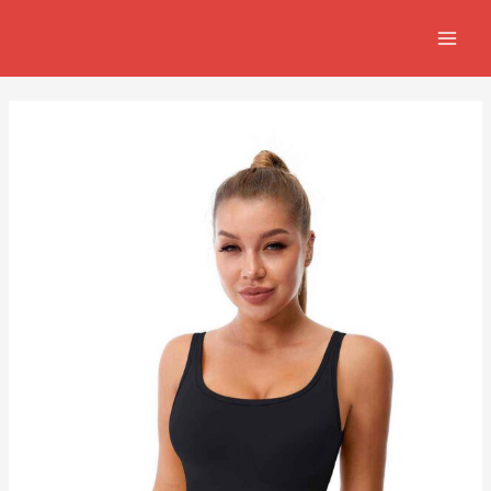
跳
Post
MAIN
至
navigation
MEN
主
要
內
容