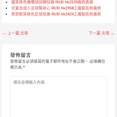
優質綠色橄欖球訓練短褲 RUXI hk2539廠商直銷
兒童及成人足球胸背心 RUXI hk2958工廠製造商廠商
男款輕質綠色足球短褲 RUXI hk2424工廠製造商廠商
←
上一篇 文章
下一篇 文章
→
發佈留言
發佈留言必須填寫的電子郵件地址不會公開。
必填欄位
標示為
*
請
在
這
裡
輸
入
內