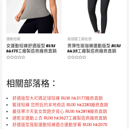
運動短褲
瑜珈服工廠批發
女運動短褲舒適版型 RUXI
男彈性瑜珈褲運動版型 RUXI
hk175工廠製造商廠商直銷
hk25工廠製造商廠商直銷
評
評
分
分
0
0
滿
滿
分
分
相關部落格：
5
5
舒適版型大尺碼足球短褲 RUXI hk3177廠商直銷
籃球短褲 您附近的本地商店 RUXI hk2283廠商直銷
最佳寒冷天氣女款跑步背心 RUXI hk2818廠商直銷
速乾女運動上衣 RUXI hk3627工廠製造商廠商直銷
舒適版型寬鬆運動短褲適合運動穿著 RUXI hk2070