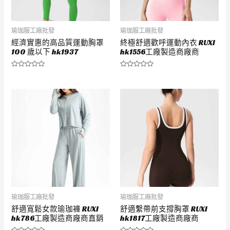
瑜珈服工廠批發
瑜珈服工廠批發
經濟實惠的高品質運動胸罩
終極舒適歡呼運動內衣 RUXI
100 歲以下 hk1937
hk1556工廠製造商廠商
評
評
分
分
0
0
滿
滿
分
分
5
5
瑜珈服工廠批發
瑜珈服工廠批發
舒適寬鬆女款瑜珈褲 RUXI
舒適繫帶前支撐胸罩 RUXI
hk786工廠製造商廠商直銷
hk1817工廠製造商廠商