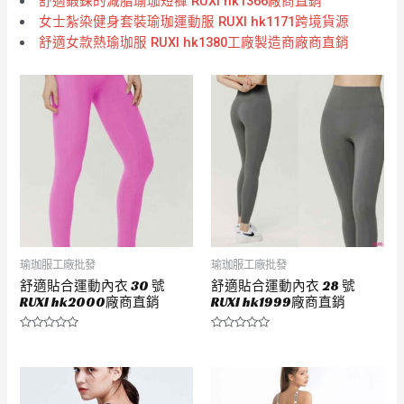
舒適鍛鍊的減脂瑜珈短褲 RUXI hk1366廠商直銷
女士紮染健身套裝瑜珈運動服 RUXI hk1171跨境貨源
舒適女款熱瑜珈服 RUXI hk1380工廠製造商廠商直銷
瑜珈服工廠批發
瑜珈服工廠批發
舒適貼合運動內衣 30 號
舒適貼合運動內衣 28 號
RUXI hk2000廠商直銷
RUXI hk1999廠商直銷
評
評
分
分
0
0
滿
滿
分
分
5
5