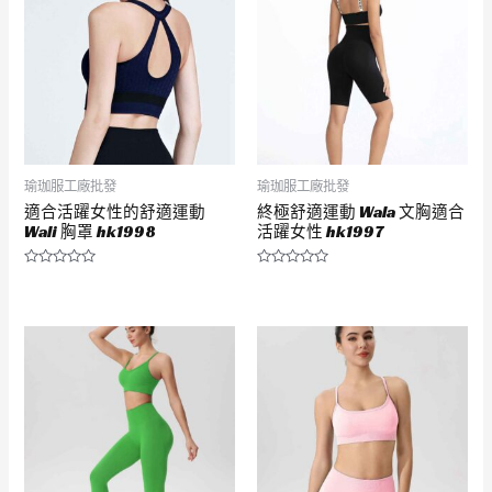
瑜珈服工廠批發
瑜珈服工廠批發
適合活躍女性的舒適運動
終極舒適運動 Wala 文胸適合
Wali 胸罩 hk1998
活躍女性 hk1997
評
評
分
分
0
0
滿
滿
分
分
5
5