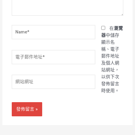
容...
Name*
在
瀏覽
器
中儲存
顯示名
稱、電子
電
郵件地址
子
及個人網
郵
站網址，
件
以供下次
網
地
發佈留言
站
址
時使用。
網
*
址