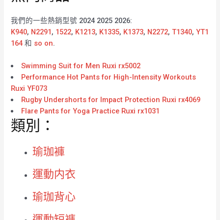
我們的一些熱銷型號 2024 2025 2026:
K940
,
N2291
,
1522
,
K1213
,
K1335
,
K1373
,
N2272
,
T1340
,
YT1
164
和
so on
.
Swimming Suit for Men Ruxi rx5002
Performance Hot Pants for High-Intensity Workouts
Ruxi YF073
Rugby Undershorts for Impact Protection Ruxi rx4069
Flare Pants for Yoga Practice Ruxi rx1031
類別：
瑜珈褲
運動内衣
瑜珈背心
運動短褲