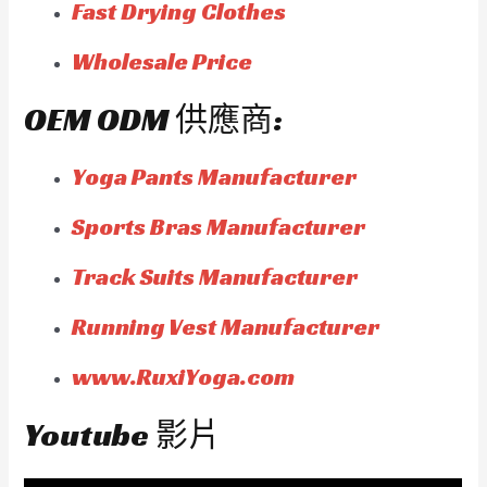
Fast Drying Clothes
Wholesale Price
OEM ODM 供應商:
Yoga Pants Manufacturer
Sports Bras Manufacturer
Track Suits Manufacturer
Running Vest Manufacturer
www.RuxiYoga.com
Youtube 影片