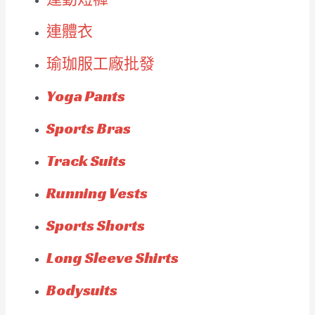
連體衣
瑜珈服工廠批發
Yoga Pants
Sports Bras
Track Suits
Running Vests
Sports Shorts
Long Sleeve Shirts
Bodysuits