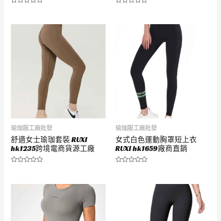
評
評
分
分
0
0
滿
滿
分
分
5
5
瑜珈服工廠批發
瑜珈服工廠批發
舒適女士瑜珈套裝 RUXI
女式白色運動胸罩短上衣
hk1235跨境電商貨源工廠
RUXI hk1659廠商直銷
評
評
分
分
0
0
滿
滿
分
分
5
5