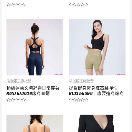
評
評
分
分
0
0
滿
滿
分
分
5
5
瑜珈服工廠批發
瑜珈服工廠批發
頂級運動文胸舒適日常穿著
提臀健身緊身褲高腰彈性
RUXI hk1638廠商直銷
RUXI hk598工廠製造商廠商
評
評
分
分
0
0
滿
滿
分
分
5
5