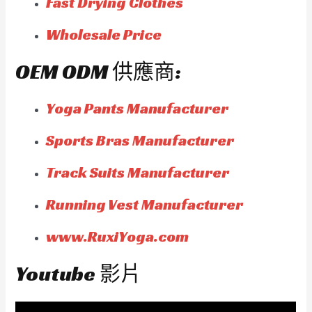
Fast Drying Clothes
Wholesale Price
OEM ODM 供應商:
Yoga Pants Manufacturer
Sports Bras Manufacturer
Track Suits Manufacturer
Running Vest Manufacturer
www.RuxiYoga.com
Youtube 影片