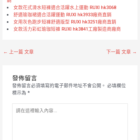
銷
女款花式滑水短褲適合活躍水上運動 RUXI hk3068
舒適瑜珈裙適合活躍運動 RUXI hk3933廠商直銷
女用灰色跑步短褲舒適版型 RUXI hk3251廠商直銷
女款活力彩虹瑜珈短褲 RUXI hk3841工廠製造商廠商
←
上一篇 文章
下一篇 文章
→
發佈留言
發佈留言必須填寫的電子郵件地址不會公開。
必填欄位
標示為
*
請
在
這
裡
輸