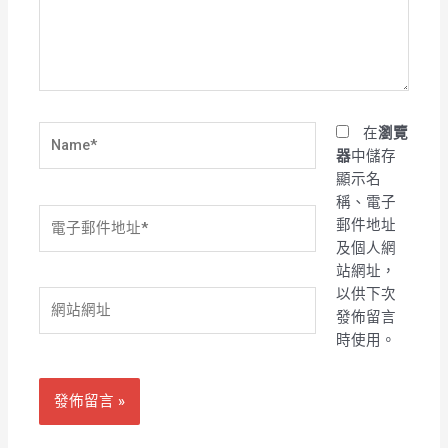
入
內
容...
Name*
在
瀏覽
器
中儲存
顯示名
稱、電子
電
郵件地址
子
及個人網
郵
站網址，
件
以供下次
網
地
發佈留言
站
址
時使用。
網
*
址