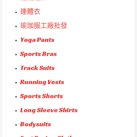
連體衣
瑜珈服工廠批發
Yoga Pants
Sports Bras
Track Suits
Running Vests
Sports Shorts
Long Sleeve Shirts
Bodysuits