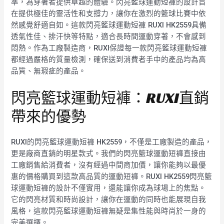
準，為穿著者提供卓越的體驗。閃亮籃球運動短褲的設計旨
在提供極佳的靈活性和支撐力，讓你在激烈的籃球比賽中依
然感覺舒適自如。這款閃亮籃球運動短褲 RUXI HK2559具備
透氣性佳、排汗快等特點，適合長時間運動穿著，不會感到
悶熱。作為工廠製造商，RUXI保證每一款閃亮籃球運動短褲
都經過嚴格的質量檢測，確保送到消費者手中的產品均為高
品質、無瑕疵的產品。
閃亮籃球運動短褲：RUXI直銷
帶來的優勢
RUXI的閃亮籃球運動短褲 HK2559，不僅是工廠製造的產品，
更是廠商直銷的明星款式。我們的閃亮籃球運動短褲直接由
工廠銷售給消費者，沒有經過中間商加價，讓你能夠以最優
惠的價格購買到這款高品質的運動短褲。RUXI HK2559閃亮籃
球運動短褲的設計不僅實用，還能讓你成為球場上的焦點。
它的閃亮材質和時尚設計，讓你在運動的同時也能展現自我
風格，這款閃亮籃球運動短褲無疑是集性能與時尚於一身的
完美選擇。