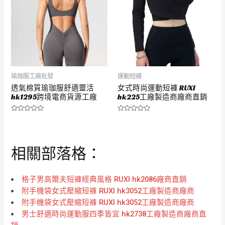
瑜珈服工廠批發
運動短褲
透氣棉質瑜珈服舒適靈活
女式時尚運動短褲 RUXI
hk1295跨境電商貨源工廠
hk225工廠製造商廠商直銷
評
評
分
分
0
0
滿
滿
分
分
相關部落格：
5
5
格子男高爾夫短褲經典風格 RUXI hk2086廠商直銷
附手機袋女式壓縮短褲 RUXI hk3052工廠製造商廠商
附手機袋女式壓縮短褲 RUXI hk3052工廠製造商廠商
男士舒適時尚運動服四季皆宜 hk2738工廠製造商廠商直