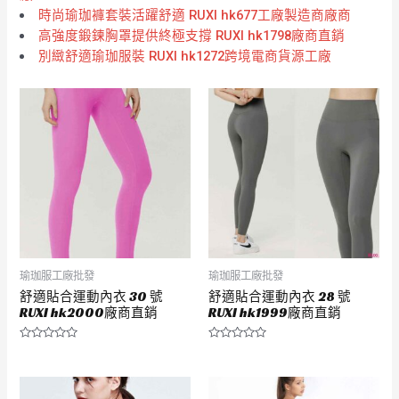
時尚瑜珈褲套裝活躍舒適 RUXI hk677工廠製造商廠商
高強度鍛鍊胸罩提供終極支撐 RUXI hk1798廠商直銷
別緻舒適瑜珈服裝 RUXI hk1272跨境電商貨源工廠
瑜珈服工廠批發
瑜珈服工廠批發
舒適貼合運動內衣 30 號
舒適貼合運動內衣 28 號
RUXI hk2000廠商直銷
RUXI hk1999廠商直銷
評
評
分
分
0
0
滿
滿
分
分