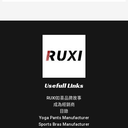
Usefull Links
RUXI如喜品牌故事
成為經銷商
目錄
Yoga Pants Manufacturer
Sports Bras Manufacturer