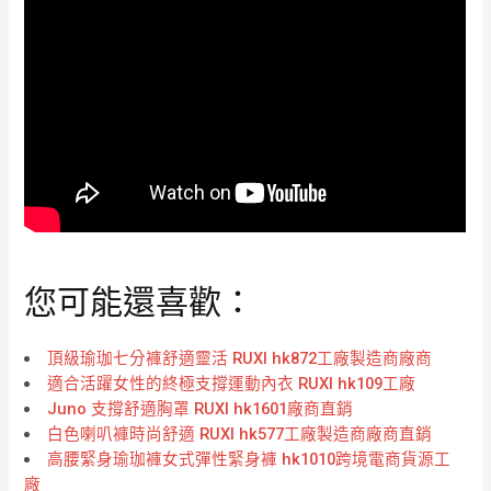
您可能還喜歡：
頂級瑜珈七分褲舒適靈活 RUXI hk872工廠製造商廠商
適合活躍女性的終極支撐運動內衣 RUXI hk109工廠
Juno 支撐舒適胸罩 RUXI hk1601廠商直銷
白色喇叭褲時尚舒適 RUXI hk577工廠製造商廠商直銷
高腰緊身瑜珈褲女式彈性緊身褲 hk1010跨境電商貨源工
廠