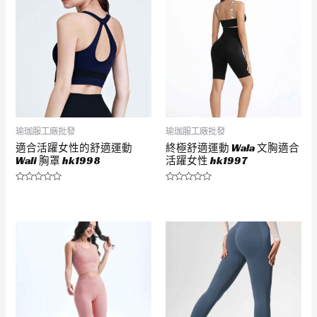
5
5
瑜珈服工廠批發
瑜珈服工廠批發
適合活躍女性的舒適運動
終極舒適運動 Wala 文胸適合
Wali 胸罩 hk1998
活躍女性 hk1997
評
評
分
分
0
0
滿
滿
分
分
5
5