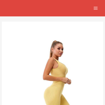
跳
Post
MAIN
至
navigation
MEN
主
要
內
容