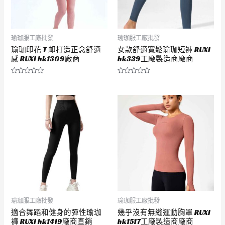
瑜珈服工廠批發
瑜珈服工廠批發
瑜珈印花 T 卹打造正念舒適
女款舒適寬鬆瑜珈短褲 RUXI
感 RUXI hk1309廠商
hk339工廠製造商廠商
評
評
分
分
0
0
滿
滿
分
分
5
5
瑜珈服工廠批發
瑜珈服工廠批發
適合舞蹈和健身的彈性瑜珈
幾乎沒有無縫運動胸罩 RUXI
褲 RUXI hk1419廠商直銷
hk1517工廠製造商廠商