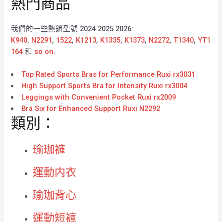
熱門商品
我們的一些熱銷型號 2024 2025 2026:
K940
,
N2291
,
1522
,
K1213
,
K1335
,
K1373
,
N2272
,
T1340
,
YT1
164
和
so on
.
Top Rated Sports Bras for Performance Ruxi rx3031
High Support Sports Bra for Intensity Ruxi rx3004
Leggings with Convenient Pocket Ruxi rx2009
Bra Six for Enhanced Support Ruxi N2292
類別：
瑜珈褲
運動内衣
瑜珈背心
運動短褲