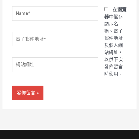
Name*
在
瀏覽
器
中儲存
顯示名
稱、電子
電
郵件地址
子
及個人網
郵
站網址，
件
以供下次
網
地
發佈留言
站
址
時使用。
網
*
址