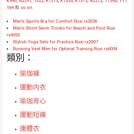
K940
,
N2291
,
1522
,
K1213
,
K1335
,
K1373
,
N2272
,
T1340
,
YT1
164
和
so on
.
Men’s Sports Bra for Comfort Ruxi rx3036
Men’s Short Swim Trunks for Beach and Pool Ruxi
rx4055
Stylish Yoga Sets for Practice Ruxi rx2007
Running Vest Men for Optimal Training Ruxi rx6004
類別：
瑜珈褲
運動内衣
瑜珈背心
運動短褲
連體衣