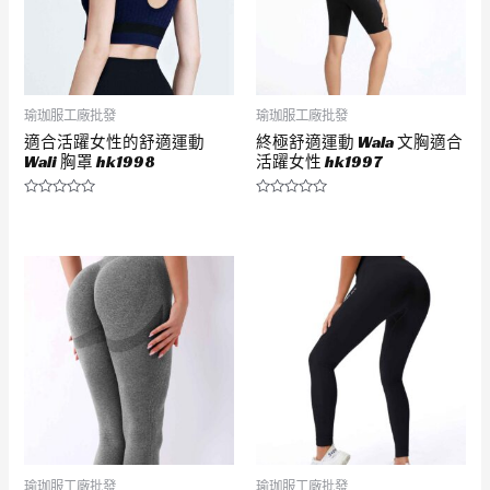
瑜珈服工廠批發
瑜珈服工廠批發
適合活躍女性的舒適運動
終極舒適運動 Wala 文胸適合
Wali 胸罩 hk1998
活躍女性 hk1997
評
評
分
分
0
0
滿
滿
分
分
5
5
瑜珈服工廠批發
瑜珈服工廠批發