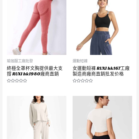
分
分
5
5
瑜珈服工廠批發
運動短褲
終極全罩杯文胸提供最大支
女運動短褲 RUXI hk167工廠
撐 RUXI hk1980廠商直銷
製造商廠商直銷批发价格
評
評
分
分
0
0
滿
滿
分
分
5
5