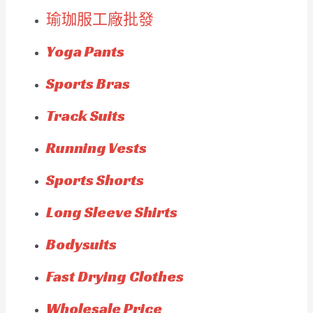
瑜珈服工廠批發
Yoga Pants
Sports Bras
Track Suits
Running Vests
Sports Shorts
Long Sleeve Shirts
Bodysuits
Fast Drying Clothes
Wholesale Price