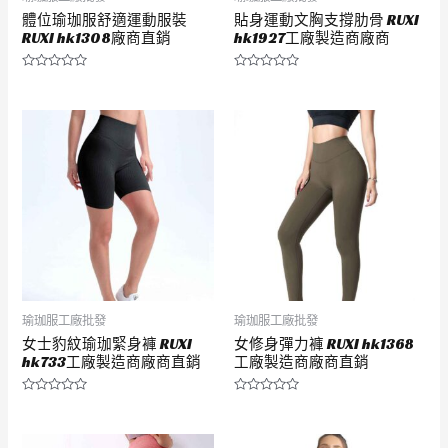
體位瑜珈服舒適運動服裝
貼身運動文胸支撐肋骨 RUXI
RUXI hk1308廠商直銷
hk1927工廠製造商廠商
評
評
分
分
0
0
滿
滿
分
分
5
5
瑜珈服工廠批發
瑜珈服工廠批發
女士豹紋瑜珈緊身褲 RUXI
女修身彈力褲 RUXI hk1368
hk733工廠製造商廠商直銷
工廠製造商廠商直銷
評
評
分
分
0
0
滿
滿