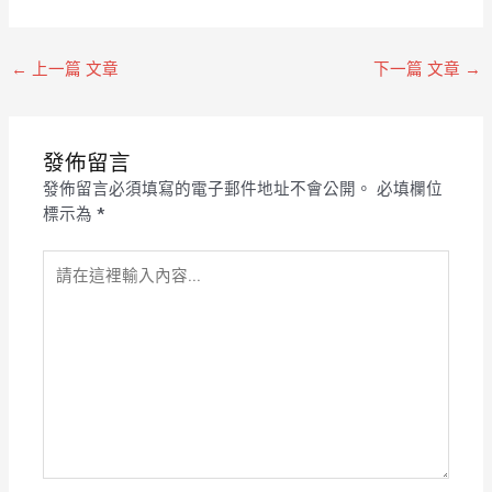
←
上一篇 文章
下一篇 文章
→
發佈留言
發佈留言必須填寫的電子郵件地址不會公開。
必填欄位
標示為
*
請
在
這
裡
輸
入
內
容...