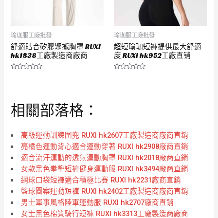
瑜珈服工廠批發
瑜珈服工廠批發
舒適貼合矽膠聚攏胸罩 RUXI
超短瑜珈短褲提供最大舒適
hk1838工廠製造商廠商
度 RUXI hk952工廠直销
評
評
分
分
0
0
滿
滿
分
分
相關部落格：
5
5
高級運動訓練圍兜 RUXI hk2607工廠製造商廠商直銷
亮橘色運動背心適合運動穿著 RUXI hk2908廠商直銷
適合流汗運動的透氣運動胸罩 RUXI hk2018廠商直銷
女款黑色拳擊短褲健身運動服 RUXI hk3494廠商直銷
網球口袋短褲適合積極比賽 RUXI hk2231廠商直銷
籃球圖案運動短褲 RUXI hk2402工廠製造商廠商直銷
男士軍事風格陸軍運動服 RUXI hk2707廠商直銷
女士黑色棉質騎行短褲 RUXI hk3313工廠製造商廠商