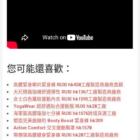
您可能還喜歡：
高腰緊身喇叭緊身褲 RUXI hk458工廠製造商廠商直銷
大尺碼瑜珈褲舒適彈性 RUXI hk1367工廠製造商廠商
女士白色羅紋運動內衣 RUXI hk1595工廠製造商廠商
YogaWear 超舒適貼合運動服 RUXI hk28工廠
海軍藍高腰瑜珈七分褲 RUXI hk1076跨境貨源工廠
塑造完美曲線的 Booty Boost 緊身褲 hk309
Active Comfort 交叉運動胸罩 hk1578
帶側袋高腰健身緊身褲 RUXI hk287工廠製造商廠商