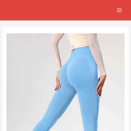
跳
Post
MAIN
至
navigation
MEN
主
要
內
容