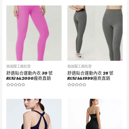
瑜珈服工廠批發
瑜珈服工廠批發
舒適貼合運動內衣 30 號
舒適貼合運動內衣 28 號
RUXI hk2000廠商直銷
RUXI hk1999廠商直銷
評
評
分
分
0
0
滿
滿
分
分
5
5