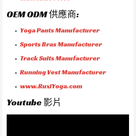
OEM ODM 供應商:
Yoga Pants Manufacturer
Sports Bras Manufacturer
Track Suits Manufacturer
Running Vest Manufacturer
www.RuxiYoga.com
Youtube 影片