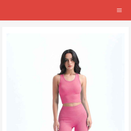
跳
Post
MAIN
至
navigation
MEN
主
要
內
容