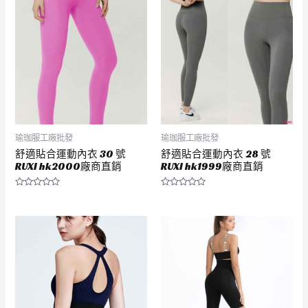
瑜珈服工廠批發
瑜珈服工廠批發
舒適貼合運動內衣 30 號
舒適貼合運動內衣 28 號
RUXI hk2000廠商直銷
RUXI hk1999廠商直銷
評
評
分
分
0
0
滿
滿
分
分
5
5