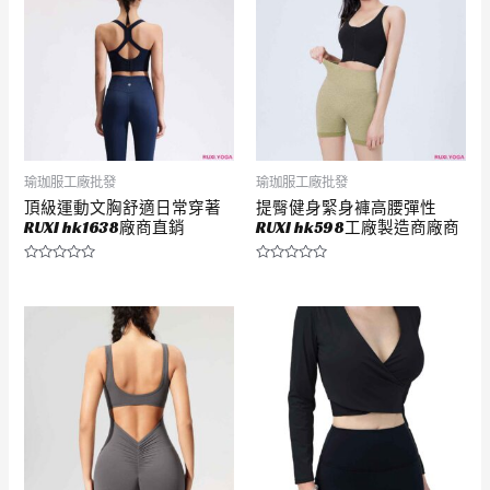
瑜珈服工廠批發
瑜珈服工廠批發
頂級運動文胸舒適日常穿著
提臀健身緊身褲高腰彈性
RUXI hk1638廠商直銷
RUXI hk598工廠製造商廠商
評
評
分
分
0
0
滿
滿
分
分
5
5