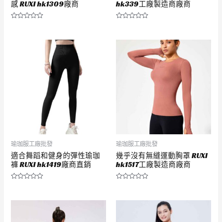
感 RUXI hk1309廠商
hk339工廠製造商廠商
評
評
分
分
0
0
滿
滿
分
分
5
5
瑜珈服工廠批發
瑜珈服工廠批發
適合舞蹈和健身的彈性瑜珈
幾乎沒有無縫運動胸罩 RUXI
褲 RUXI hk1419廠商直銷
hk1517工廠製造商廠商
評
評
分
分
0
0
滿
滿
分
分
5
5