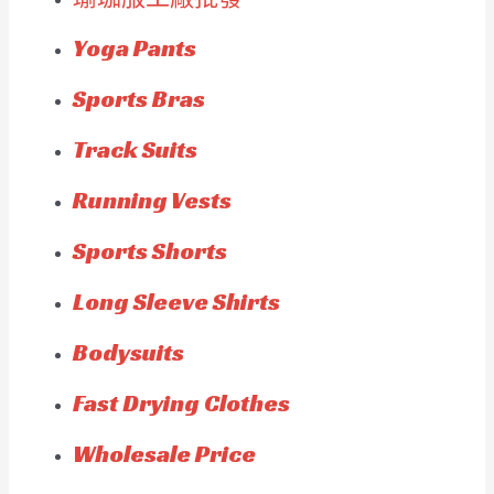
Yoga Pants
Sports Bras
Track Suits
Running Vests
Sports Shorts
Long Sleeve Shirts
Bodysuits
Fast Drying Clothes
Wholesale Price