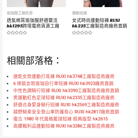
瑜珈服工廠批發
運動短褲
透氣棉質瑜珈服舒適靈活
女式時尚運動短褲 RUXI
hk1295跨境電商貨源工廠
hk225工廠製造商廠商直銷
評
評
分
分
0
0
滿
滿
分
分
相關部落格：
5
5
速乾女款運動打底褲 RUXI hk3748工廠製造商廠商
6 條裝女款瑜珈自行車短褲 RUXI hk3923廠商直銷
中性色調騎行短褲 RUXI hk3390工廠製造商廠商直銷
男運動紅色足球短褲 RUXI hk2335工廠製造商廠商
舒適合身緊身騎行短褲 RUXI hk2569工廠製造商廠商
越野騎乘安全登山車防護背心 RUXI hk2817廠商直銷
復古 1980 年代風格籃球短褲 經典版型 hk2615
高腰戰利品運動短褲 RUXI hk3286工廠製造商廠商