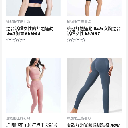
瑜珈服工廠批發
瑜珈服工廠批發
適合活躍女性的舒適運動
終極舒適運動 Wala 文胸適合
Wali 胸罩 hk1998
活躍女性 hk1997
評
評
分
分
0
0
滿
滿
分
分
5
5
瑜珈服工廠批發
瑜珈服工廠批發
瑜珈印花 T 卹打造正念舒適
女款舒適寬鬆瑜珈短褲 RUXI