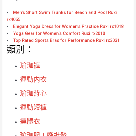
Men’s Short Swim Trunks for Beach and Pool Ruxi
rx4055
Elegant Yoga Dress for Women’s Practice Ruxi rx1018
Yoga Gear for Women’s Comfort Ruxi rx2010
Top Rated Sports Bras for Performance Ruxi rx3031
類別：
瑜珈褲
運動内衣
瑜珈背心
運動短褲
連體衣
瑜珈服工廠批發