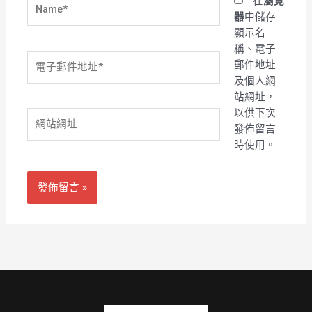
Name*
在
瀏覽
器
中儲存
顯示名
稱、電子
電
郵件地址
子
及個人網
郵
站網址，
件
以供下次
網
地
發佈留言
站
址
時使用。
網
*
址