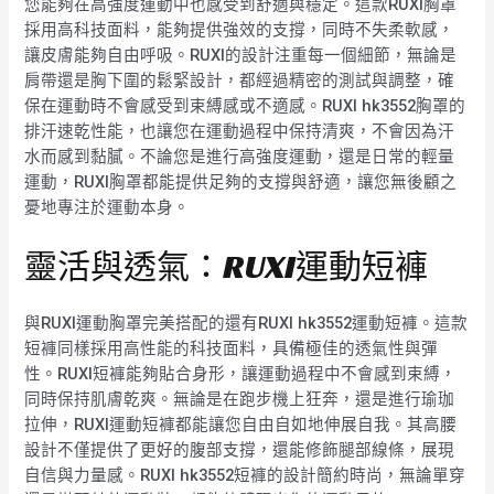
您能夠在高強度運動中也感受到舒適與穩定。這款RUXI胸罩
採用高科技面料，能夠提供強效的支撐，同時不失柔軟感，
讓皮膚能夠自由呼吸。RUXI的設計注重每一個細節，無論是
肩帶還是胸下圍的鬆緊設計，都經過精密的測試與調整，確
保在運動時不會感受到束縛感或不適感。RUXI hk3552胸罩的
排汗速乾性能，也讓您在運動過程中保持清爽，不會因為汗
水而感到黏膩。不論您是進行高強度運動，還是日常的輕量
運動，RUXI胸罩都能提供足夠的支撐與舒適，讓您無後顧之
憂地專注於運動本身。
靈活與透氣：RUXI運動短褲
與RUXI運動胸罩完美搭配的還有RUXI hk3552運動短褲。這款
短褲同樣採用高性能的科技面料，具備極佳的透氣性與彈
性。RUXI短褲能夠貼合身形，讓運動過程中不會感到束縛，
同時保持肌膚乾爽。無論是在跑步機上狂奔，還是進行瑜珈
拉伸，RUXI運動短褲都能讓您自由自如地伸展自我。其高腰
設計不僅提供了更好的腹部支撐，還能修飾腿部線條，展現
自信與力量感。RUXI hk3552短褲的設計簡約時尚，無論單穿