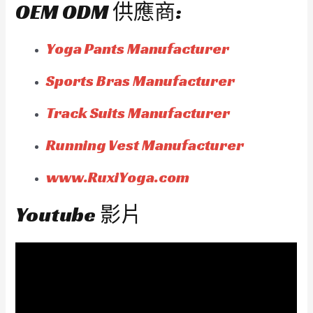
OEM ODM 供應商:
Yoga Pants Manufacturer
Sports Bras Manufacturer
Track Suits Manufacturer
Running Vest Manufacturer
www.RuxiYoga.com
Youtube 影片