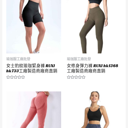
滿
滿
分
分
5
5
瑜珈服工廠批發
瑜珈服工廠批發
女士豹紋瑜珈緊身褲 RUXI
女修身彈力褲 RUXI hk1368
hk733工廠製造商廠商直銷
工廠製造商廠商直銷
評
評
分
分
0
0
滿
滿
分
分
5
5