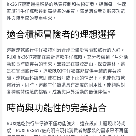
hk3617廠商通過嚴格的品質控制和技術研發，確保每一件速
乾旅行牛仔褲都達到高標準的品質，滿足消費者對服裝功能
性與時尚感的雙重需求。
適合積極冒險者的理想選擇
這款速乾旅行牛仔褲特別適合那些熱愛冒險和旅行的人群。
RUXI hk3617廠商在設計這款牛仔褲時，充分考慮到了戶外活
動和長時間穿著的需求。無論是在攀登高山、探索叢林，還
是在異國旅行中，這款RUXI牛仔褲都能提供卓越的穿著體
驗。速乾面料讓您即使在出汗或下雨的情況下，也能保持乾
爽舒適。同時，這款牛仔褲還具有高度的耐用性，能夠應對
各種嚴苛環境的挑戰，成為您戶外活動的最佳伴侶。
時尚與功能性的完美結合
RUXI速乾旅行牛仔褲不僅功能強大，還在設計上體現出時尚
感。RUXI hk3617廠商明白現代消費者對服裝的需求已不再僅