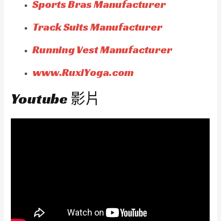
Sports Bras Manufacturer
Track Suits Manufacturer
Running Vest Manufacturer
www.RuxiYoga.com
Youtube 影片