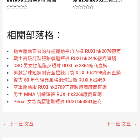
評
評
分
分
0
0
滿
滿
分
分
相關部落格：
5
5
適合運動穿著的舒適運動平角內褲 RUXI hk2078廠商
戰士高級訂製服跆拳道短褲 RUXI hk2446廠商直銷
DSG 男女性能跑步短褲 RUXI hk2364廠商直銷
男款足球短褲附安全拉鍊口袋 RUXI hk2198廠商直銷
復古 80 年代經典風格網球短褲 RUXI hk2459
空軍運動服 RUXI hk2709工廠製造商廠商直銷
男士 MMA 訓練短褲 RUXI hk2260廠商直銷
Persit 女款高腰瑜珈短褲 RUXI hk3831廠商
←
上一篇 文章
下一篇 文章
→