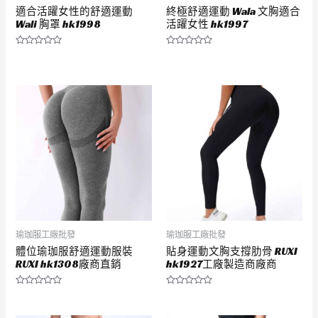
適合活躍女性的舒適運動
終極舒適運動 Wala 文胸適合
Wali 胸罩 hk1998
活躍女性 hk1997
評
評
分
分
0
0
滿
滿
分
分
5
5
瑜珈服工廠批發
瑜珈服工廠批發
體位瑜珈服舒適運動服裝
貼身運動文胸支撐肋骨 RUXI
RUXI hk1308廠商直銷
hk1927工廠製造商廠商
評
評
分
分
0
0