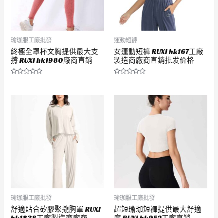
瑜珈服工廠批發
運動短褲
終極全罩杯文胸提供最大支
女運動短褲 RUXI hk167工廠
撐 RUXI hk1980廠商直銷
製造商廠商直銷批发价格
評
評
分
分
0
0
滿
滿
分
分
5
5
瑜珈服工廠批發
瑜珈服工廠批發
舒適貼合矽膠聚攏胸罩 RUXI
超短瑜珈短褲提供最大舒適
hk1838工廠製造商廠商
度 RUXI hk952工廠直销