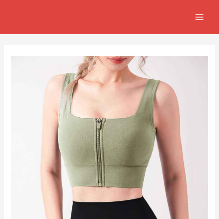
跳
Post
MAIN
至
navigation
MEN
主
要
內
容