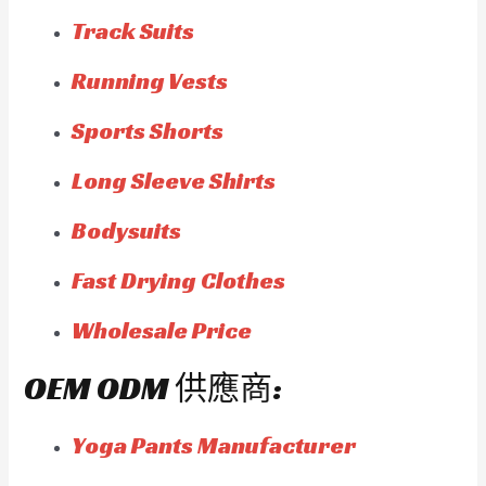
Track Suits
Running Vests
Sports Shorts
Long Sleeve Shirts
Bodysuits
Fast Drying Clothes
Wholesale Price
OEM ODM 供應商:
Yoga Pants Manufacturer