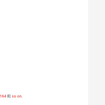
164
和
so on
.