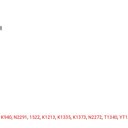
機
:
K940
,
N2291
,
1522
,
K1213
,
K1335
,
K1373
,
N2272
,
T1340
,
YT1