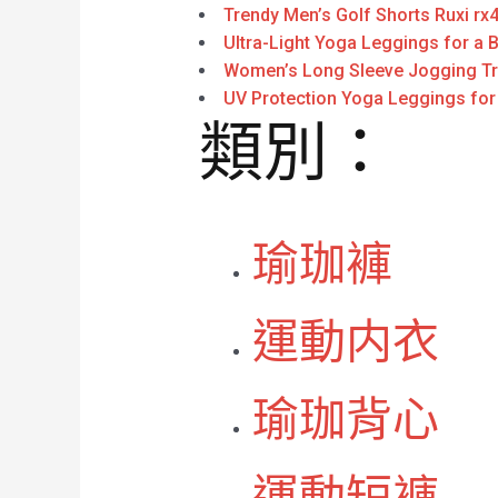
Trendy Men’s Golf Shorts Ruxi rx
Ultra-Light Yoga Leggings for a 
Women’s Long Sleeve Jogging Tr
UV Protection Yoga Leggings for 
類別：
瑜珈褲
運動内衣
瑜珈背心
運動短褲