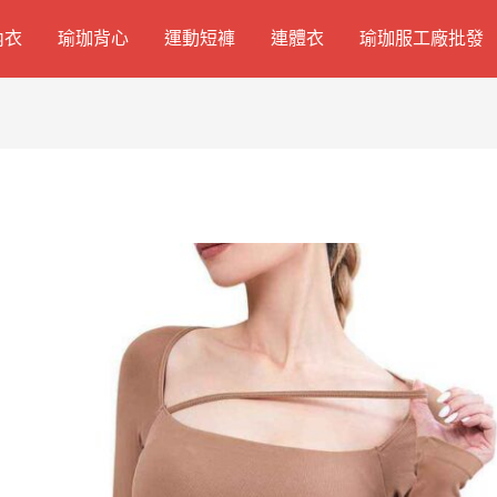
內衣
瑜珈背心
運動短褲
連體衣
瑜珈服工廠批發