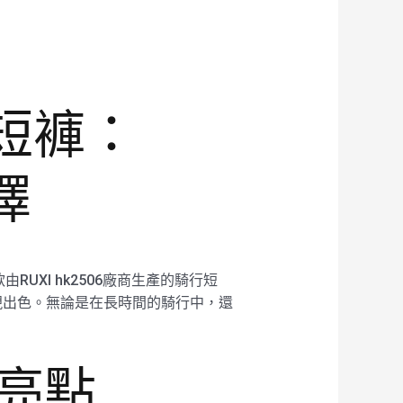
短褲：
擇
XI hk2506廠商生產的騎行短
現出色。無論是在長時間的騎行中，還
計亮點