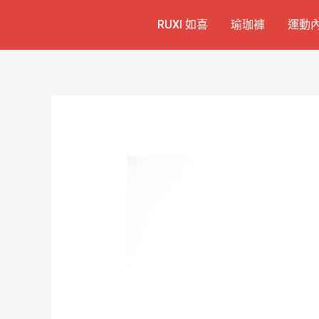
跳
Post
RUXI 如喜
瑜珈褲
運動
至
navigation
主
要
內
容