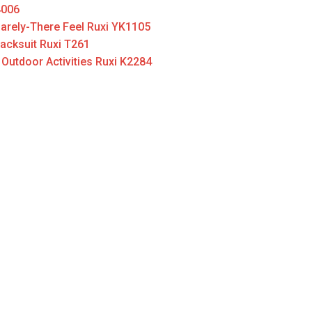
4006
Barely-There Feel Ruxi YK1105
acksuit Ruxi T261
Outdoor Activities Ruxi K2284