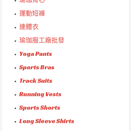
運動短褲
連體衣
瑜珈服工廠批發
Yoga Pants
Sports Bras
Track Suits
Running Vests
Sports Shorts
Long Sleeve Shirts