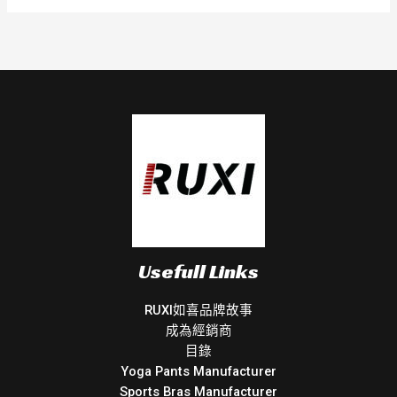
Usefull Links
RUXI如喜品牌故事
成為經銷商
目錄
Yoga Pants Manufacturer
Sports Bras Manufacturer