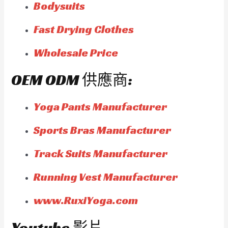
Bodysuits
Fast Drying Clothes
Wholesale Price
OEM ODM 供應商:
Yoga Pants Manufacturer
Sports Bras Manufacturer
Track Suits Manufacturer
Running Vest Manufacturer
www.RuxiYoga.com
Youtube 影片