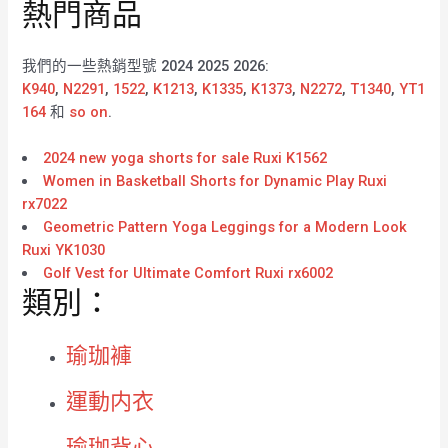
熱門商品
我們的一些熱銷型號 2024 2025 2026:
K940
,
N2291
,
1522
,
K1213
,
K1335
,
K1373
,
N2272
,
T1340
,
YT1
164
和
so on
.
2024 new yoga shorts for sale Ruxi K1562
Women in Basketball Shorts for Dynamic Play Ruxi
rx7022
Geometric Pattern Yoga Leggings for a Modern Look
Ruxi YK1030
Golf Vest for Ultimate Comfort Ruxi rx6002
類別：
瑜珈褲
運動内衣
瑜珈背心