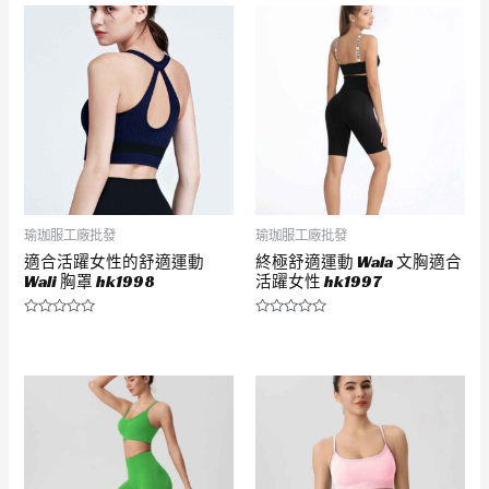
滿
滿
分
分
5
5
瑜珈服工廠批發
瑜珈服工廠批發
適合活躍女性的舒適運動
終極舒適運動 Wala 文胸適合
Wali 胸罩 hk1998
活躍女性 hk1997
評
評
分
分
0
0
滿
滿
分
分
5
5