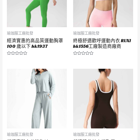
瑜珈服工廠批發
瑜珈服工廠批發
經濟實惠的高品質運動胸罩
終極舒適歡呼運動內衣 RUXI
100 歲以下 hk1937
hk1556工廠製造商廠商
評
評
分
分
0
0
滿
滿
分
分
5
5
瑜珈服工廠批發
瑜珈服工廠批發