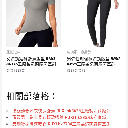
5
5
運動短褲
瑜珈服工廠批發
女運動短褲舒適版型 RUXI
男彈性瑜珈褲運動版型 RUXI
hk175工廠製造商廠商直銷
hk25工廠製造商廠商直銷
評
評
分
分
0
0
滿
滿
分
分
相關部落格：
5
5
頂級速乾泳衣快速舒適 RUXI hk3628工廠製造商廠商
頂級男士跑步背心輕盈透氣 RUXI hk2867廠商直銷
皮划艇探險速乾衣 RUXI hk3704工廠製造商廠商直銷