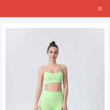
跳
Post
MAIN
至
navigation
MEN
主
要
內
容