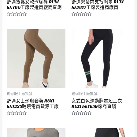
舒適寬鬆女款瑜珈褲 RUXI
舒適繫帶前支撐胸罩 RUXI
hk786工廠製造商廠商直銷
hk1817工廠製造商廠商
評
評
分
分
0
0
滿
滿
分
分
5
5
瑜珈服工廠批發
瑜珈服工廠批發
舒適女士瑜珈套裝 RUXI
女式白色運動胸罩短上衣
hk1235跨境電商貨源工廠
RUXI hk1659廠商直銷
評
評
分
分
0
0
滿
滿
分
分