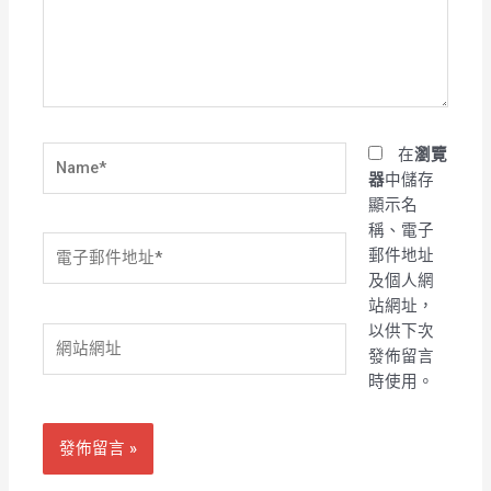
入
內
容...
Name*
在
瀏覽
器
中儲存
顯示名
稱、電子
電
郵件地址
子
及個人網
郵
站網址，
件
以供下次
網
地
發佈留言
站
址
時使用。
網
*
址