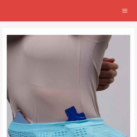
跳
Post
MAIN
至
navigation
MEN
主
要
內
容