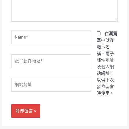
內
容...
Name*
在
瀏覽
器
中儲存
顯示名
稱、電子
電
郵件地址
子
及個人網
郵
站網址，
件
以供下次
網
地
發佈留言
站
址
時使用。
網
*
址