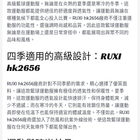
高級籃球運動服。無論是在炎熱的夏季還是寒冷的冬季，這
款運動服都能提供絕佳的舒適度與透氣性，讓運動員無論在
哪種氣候下都能全心投入比賽。RUXI hk2656廠商不僅注重運
動服的功能性，還強調時尚感和品質，因此這款籃球運動服
無論是在運動場上還是日常穿搭中，都能展現出與眾不同的
品味和風格。
四季適用的高級設計：RUXI
hk2656
RUXI hk2656廠商針對不同季節的需求，精心選擇了優質面
料，讓這款籃球運動服擁有極佳的透氣性和保暖性。夏季
時，這款運動服的透氣設計能快速排汗，保持身體乾爽，減
少不適感；而在寒冷的冬天，它則能有效鎖住熱量，讓運動
員即使在低溫下也能保持適宜的體感溫度。不僅如此，RUXI
hk2656廠商還加入了防風和抗紫外線技術，使這款籃球運動
服在任何天氣條件下都能發揮出色。