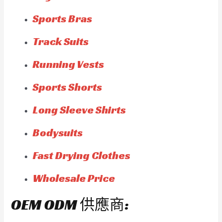
Sports Bras
Track Suits
Running Vests
Sports Shorts
Long Sleeve Shirts
Bodysuits
Fast Drying Clothes
Wholesale Price
OEM ODM 供應商: