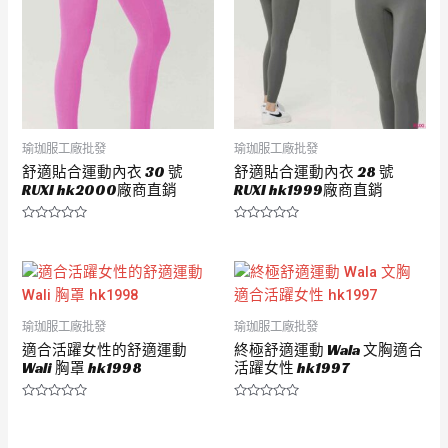
瑜珈服工廠批發
瑜珈服工廠批發
舒適貼合運動內衣 30 號
舒適貼合運動內衣 28 號
RUXI hk2000廠商直銷
RUXI hk1999廠商直銷
評
評
分
分
0
0
滿
滿
分
分
5
5
瑜珈服工廠批發
瑜珈服工廠批發
適合活躍女性的舒適運動
終極舒適運動 Wala 文胸適合
Wali 胸罩 hk1998
活躍女性 hk1997
評
評
分
分
0
0
滿
滿