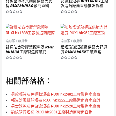
終極全罩杯文胸提供最大支
女運動短褲 RUXI hk167工廠
撐 RUXI hk1980廠商直銷
製造商廠商直銷批发价格
評
評
分
分
0
0
滿
滿
分
分
5
5
瑜珈服工廠批發
瑜珈服工廠批發
舒適貼合矽膠聚攏胸罩 RUXI
超短瑜珈短褲提供最大舒適
hk1838工廠製造商廠商
度 RUXI hk952工廠直销
評
評
分
分
0
0
滿
滿
分
分
相關部落格：
5
5
男款輕質灰色運動短褲 RUXI hk2482工廠製造商廠商
輕質沙灘排球短褲 RUXI hk3222工廠製造商廠商直銷
男士速乾灰色游泳短褲 RUXI hk2520工廠製造商廠商
豹紋騎行短褲 RUXI hk2081工廠製造商廠商直銷