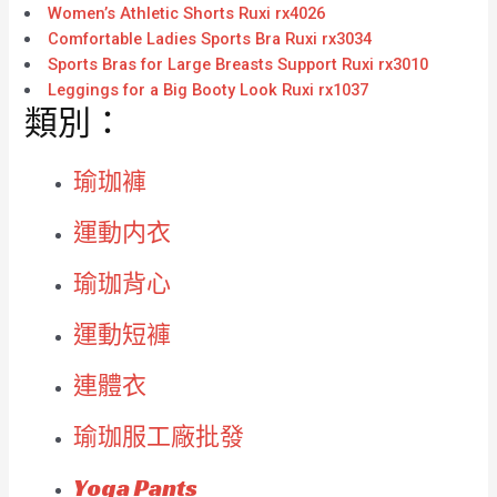
Women’s Athletic Shorts Ruxi rx4026
Comfortable Ladies Sports Bra Ruxi rx3034
Sports Bras for Large Breasts Support Ruxi rx3010
Leggings for a Big Booty Look Ruxi rx1037
類別：
瑜珈褲
運動内衣
瑜珈背心
運動短褲
連體衣
瑜珈服工廠批發
Yoga Pants