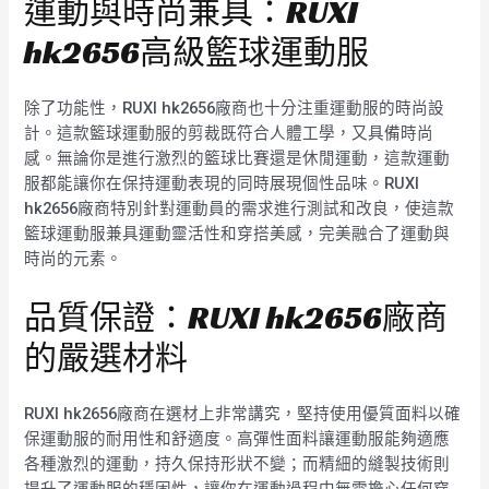
運動與時尚兼具：RUXI
hk2656高級籃球運動服
除了功能性，RUXI hk2656廠商也十分注重運動服的時尚設
計。這款籃球運動服的剪裁既符合人體工學，又具備時尚
感。無論你是進行激烈的籃球比賽還是休閒運動，這款運動
服都能讓你在保持運動表現的同時展現個性品味。RUXI
hk2656廠商特別針對運動員的需求進行測試和改良，使這款
籃球運動服兼具運動靈活性和穿搭美感，完美融合了運動與
時尚的元素。
品質保證：RUXI hk2656廠商
的嚴選材料
RUXI hk2656廠商在選材上非常講究，堅持使用優質面料以確
保運動服的耐用性和舒適度。高彈性面料讓運動服能夠適應
各種激烈的運動，持久保持形狀不變；而精細的縫製技術則
提升了運動服的穩固性，讓你在運動過程中無需擔心任何穿