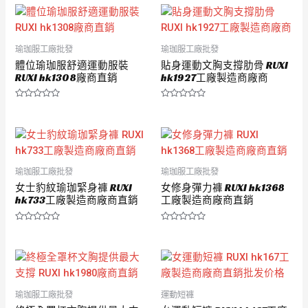
分
分
5
5
瑜珈服工廠批發
瑜珈服工廠批發
體位瑜珈服舒適運動服裝
貼身運動文胸支撐肋骨 RUXI
RUXI hk1308廠商直銷
hk1927工廠製造商廠商
評
評
分
分
0
0
滿
滿
分
分
5
5
瑜珈服工廠批發
瑜珈服工廠批發
女士豹紋瑜珈緊身褲 RUXI
女修身彈力褲 RUXI hk1368
hk733工廠製造商廠商直銷
工廠製造商廠商直銷
評
評
分
分
0
0
滿
滿
分
分
5
5
瑜珈服工廠批發
運動短褲