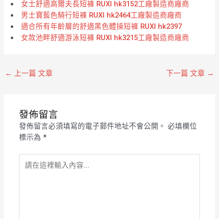
女士舒適高爾夫長短褲 RUXI hk3152工廠製造商廠商
男士寶藍色騎行短褲 RUXI hk2464工廠製造商廠商
適合所有年齡層的舒適黑色體操短褲 RUXI hk2397
女款池畔舒適游泳短褲 RUXI hk3215工廠製造商廠商
←
上一篇 文章
下一篇 文章
→
發佈留言
發佈留言必須填寫的電子郵件地址不會公開。
必填欄位
標示為
*
請
在
這
裡
輸
入