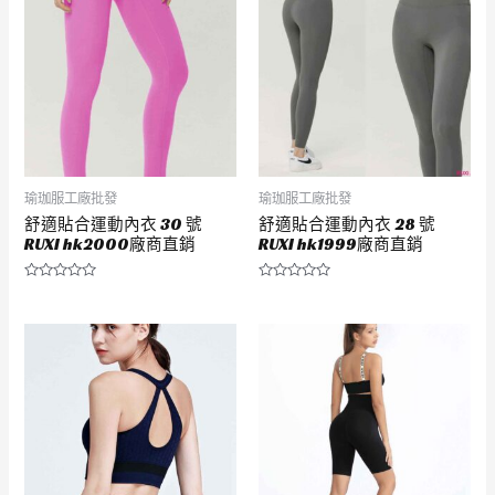
瑜珈服工廠批發
瑜珈服工廠批發
舒適貼合運動內衣 30 號
舒適貼合運動內衣 28 號
RUXI hk2000廠商直銷
RUXI hk1999廠商直銷
評
評
分
分
0
0
滿
滿
分
分
5
5