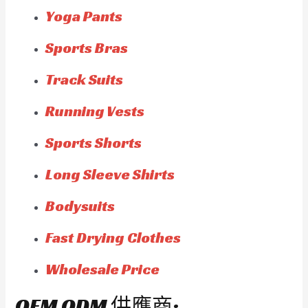
Yoga Pants
Sports Bras
Track Suits
Running Vests
Sports Shorts
Long Sleeve Shirts
Bodysuits
Fast Drying Clothes
Wholesale Price
OEM ODM 供應商: