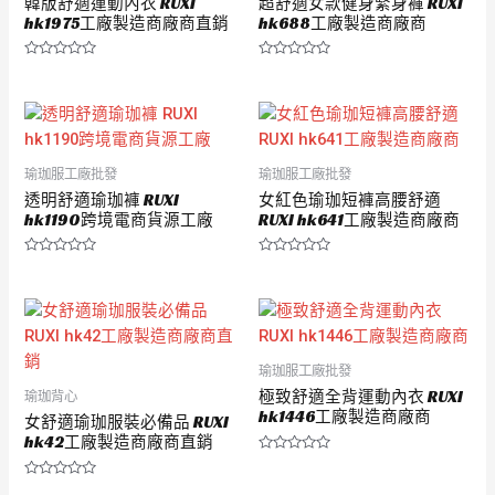
韓版舒適運動內衣 RUXI
超舒適女款健身緊身褲 RUXI
hk1975工廠製造商廠商直銷
hk688工廠製造商廠商
評
評
分
分
0
0
滿
滿
分
分
5
5
瑜珈服工廠批發
瑜珈服工廠批發
透明舒適瑜珈褲 RUXI
女紅色瑜珈短褲高腰舒適
hk1190跨境電商貨源工廠
RUXI hk641工廠製造商廠商
評
評
分
分
0
0
滿
滿
分
分
5
5
瑜珈服工廠批發
極致舒適全背運動內衣 RUXI
瑜珈背心
hk1446工廠製造商廠商
女舒適瑜珈服裝必備品 RUXI
hk42工廠製造商廠商直銷
評
分
評
0