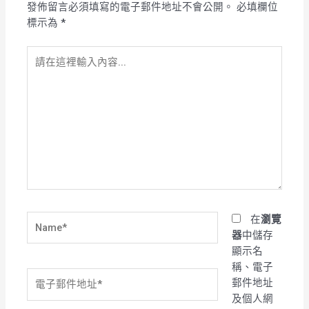
發佈留言必須填寫的電子郵件地址不會公開。
必填欄位
標示為
*
請
在
這
裡
輸
入
內
容...
Name*
在
瀏覽
器
中儲存
顯示名
稱、電子
電
郵件地址
子
及個人網
郵