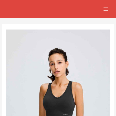
跳
Post
MAIN
至
navigation
MEN
主
要
內
容