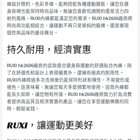
褲設計簡約，色彩多樣，能夠搭配各種運動服裝，讓您在健
身房裡也能保持時尚品味。無論您喜歡低調簡約還是活力四
射的風格，RUXI內褲都能滿足您的需求。RUXI hk2606廠商將
時尚與功能相結合，讓運動不再只是單純的鍛煉，還是展現
個性與品味的最佳舞台。
持久耐用，經濟實惠
RUXI hk2606廠商的這款適合健身房運動的舒適貼合內褲，除
了在舒適性和設計上表現優異外，還擁有極高的耐用性。
RUXI內褲經過多次洗滌後仍能保持形狀和彈性，不易變形或
褪色。這意味著，無論您每天多麼頻繁地使用，這款內褲都
能長久如新，讓您物有所值。RUXI hk2606廠商致力於為消費
者提供高品質且經濟實惠的產品，讓您在享受運動樂趣的同
時，輕鬆省錢。
RUXI，讓運動更美好