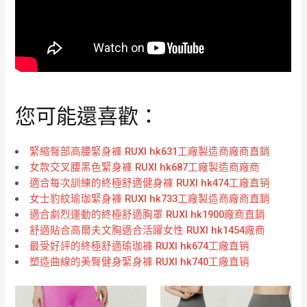
您可能還喜歡：
緊縮臀部高腰緊身褲 RUXI hk631工廠製造商廠商直銷
女款交叉腰黑色緊身褲 RUXI hk687工廠製造商廠商
適合每次訓練的終極舒適健身褲 RUXI hk474工廠直销
女士豹紋瑜珈緊身褲 RUXI hk733工廠製造商廠商直銷
適合劇烈運動的終極舒適胸罩 RUXI hk1900廠商直銷
舒適貼合高爾夫文胸適合活躍女性 RUXI hk1454廠商
最受好評的終極舒適瑜珈褲 RUXI hk674工廠直销
塑造曲線的美臀健身緊身褲 RUXI hk740工廠直销