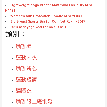
Lightweight Yoga Bra for Maximum Flexibility Ruxi
N1181
Women’s Sun Protection Hoodie Ruxi YF043
Big Breast Sports Bra for Comfort Ruxi rx3047
2024 best yoga vest for sale Ruxi T1563
類別：
瑜珈褲
運動内衣
瑜珈背心
運動短褲
連體衣
瑜珈服工廠批發