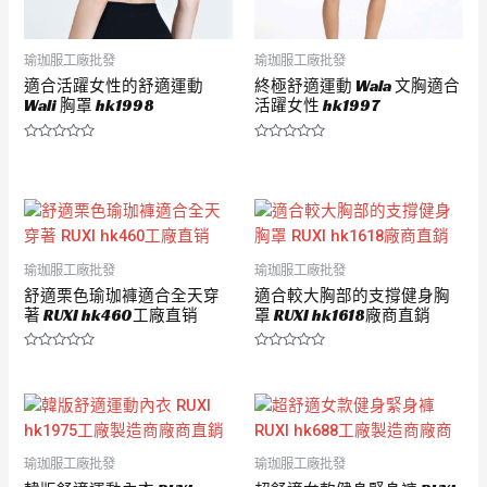
瑜珈服工廠批發
瑜珈服工廠批發
適合活躍女性的舒適運動
終極舒適運動 Wala 文胸適合
Wali 胸罩 hk1998
活躍女性 hk1997
評
評
分
分
0
0
滿
滿
分
分
5
5
瑜珈服工廠批發
瑜珈服工廠批發
舒適栗色瑜珈褲適合全天穿
適合較大胸部的支撐健身胸
著 RUXI hk460工廠直销
罩 RUXI hk1618廠商直銷
評
評
分
分
0
0
滿
滿
分
分
5
5
瑜珈服工廠批發
瑜珈服工廠批發