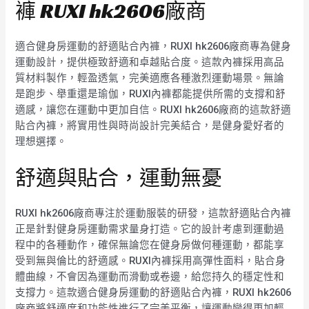
褲 RUXI hk2606廠商
適合健身房運動的舒適貼合內褲，RUXI hk2606廠商專為健身
運動設計，提供極致舒適和卓越貼合度。這款內褲採用高品
質材料製作，輕盈透氣，完美適應各種激烈運動場景。無論
是跑步、舉重還是瑜伽，RUXI內褲都能提供所需的支撐和舒
適感，讓您在運動中更加自信。RUXI hk2606廠商的這款舒適
貼合內褲，將實用性與時尚設計完美結合，是健身愛好者的
理想選擇。
舒適與貼合，運動無憂
RUXI hk2606廠商專注於運動服裝的研發，這款舒適貼合內褲
正是針對健身房運動需求量身打造。它的設計考慮到運動過
程中的各種動作，確保無論您在健身房做何種運動，都能享
受到無與倫比的舒適感。RUXI內褲採用高彈性面料，貼合身
體曲線，不會因為運動而滑動或卷邊，給您持久的穩定性和
支撐力。這款適合健身房運動的舒適貼合內褲，RUXI hk2606
廠商將舒適度和功能性進行了完美平衡，讓運動變得更加輕