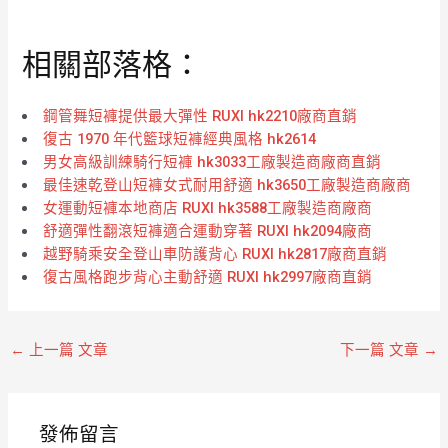
分
滿
0
分
滿
5
分
相關部落格：
5
鋼管舞短褲提供最大彈性 RUXI hk2210廠商直銷
復古 1970 年代籃球短褲經典風格 hk2614
男女高級訓練騎行短褲 hk3033工廠製造商廠商直銷
最佳速乾登山短褲女式耐用舒適 hk3650工廠製造商廠商
女運動短褲本地商店 RUXI hk3588工廠製造商廠商
舒適彈性翻滾短褲適合運動穿著 RUXI hk2094廠商
越野騎乘安全登山車防護背心 RUXI hk2817廠商直銷
復古風格跑步背心主動舒適 RUXI hk2997廠商直銷
←
上一篇 文章
下一篇 文章
→
發佈留言