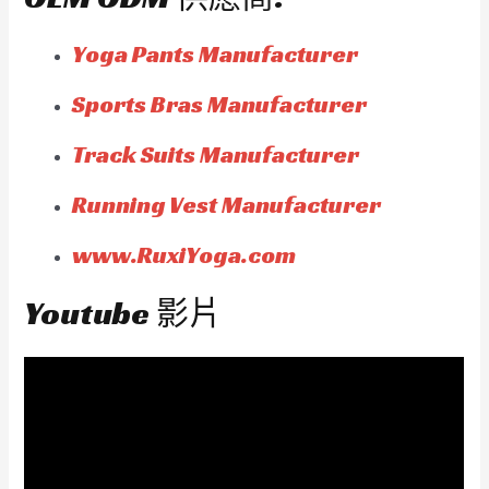
Yoga Pants Manufacturer
Sports Bras Manufacturer
Track Suits Manufacturer
Running Vest Manufacturer
www.RuxiYoga.com
Youtube 影片