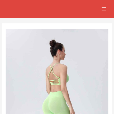
跳
Post
MAIN
至
navigation
MEN
主
要
內
容