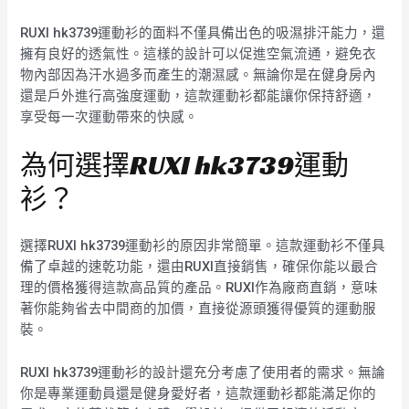
RUXI hk3739運動衫的面料不僅具備出色的吸濕排汗能力，還
擁有良好的透氣性。這樣的設計可以促進空氣流通，避免衣
物內部因為汗水過多而產生的潮濕感。無論你是在健身房內
還是戶外進行高強度運動，這款運動衫都能讓你保持舒適，
享受每一次運動帶來的快感。
為何選擇RUXI hk3739運動
衫？
選擇RUXI hk3739運動衫的原因非常簡單。這款運動衫不僅具
備了卓越的速乾功能，還由RUXI直接銷售，確保你能以最合
理的價格獲得這款高品質的產品。RUXI作為廠商直銷，意味
著你能夠省去中間商的加價，直接從源頭獲得優質的運動服
裝。
RUXI hk3739運動衫的設計還充分考慮了使用者的需求。無論
你是專業運動員還是健身愛好者，這款運動衫都能滿足你的