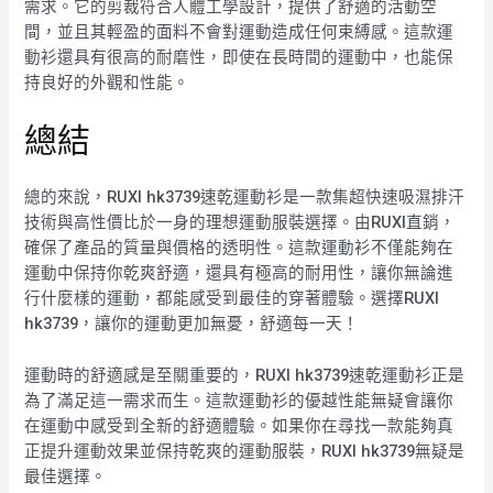
需求。它的剪裁符合人體工學設計，提供了舒適的活動空
間，並且其輕盈的面料不會對運動造成任何束縛感。這款運
動衫還具有很高的耐磨性，即使在長時間的運動中，也能保
持良好的外觀和性能。
總結
總的來說，RUXI hk3739速乾運動衫是一款集超快速吸濕排汗
技術與高性價比於一身的理想運動服裝選擇。由RUXI直銷，
確保了產品的質量與價格的透明性。這款運動衫不僅能夠在
運動中保持你乾爽舒適，還具有極高的耐用性，讓你無論進
行什麼樣的運動，都能感受到最佳的穿著體驗。選擇RUXI
hk3739，讓你的運動更加無憂，舒適每一天！
運動時的舒適感是至關重要的，RUXI hk3739速乾運動衫正是
為了滿足這一需求而生。這款運動衫的優越性能無疑會讓你
在運動中感受到全新的舒適體驗。如果你在尋找一款能夠真
正提升運動效果並保持乾爽的運動服裝，RUXI hk3739無疑是
最佳選擇。