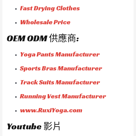
Fast Drying Clothes
Wholesale Price
OEM ODM 供應商:
Yoga Pants Manufacturer
Sports Bras Manufacturer
Track Suits Manufacturer
Running Vest Manufacturer
www.RuxiYoga.com
Youtube 影片