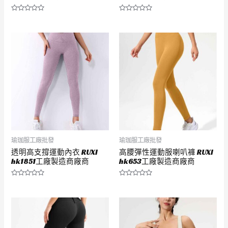
評
評
分
分
0
0
滿
滿
分
分
5
5
瑜珈服工廠批發
瑜珈服工廠批發
透明高支撐運動內衣 RUXI
高腰彈性運動服喇叭褲 RUXI
hk1851工廠製造商廠商
hk653工廠製造商廠商
評
評
分
分
0
0
滿
滿
分
分
5
5