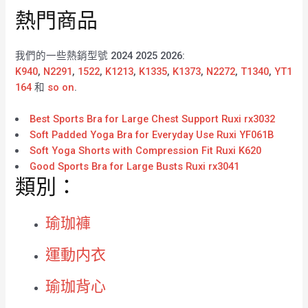
熱門商品
我們的一些熱銷型號 2024 2025 2026:
K940
,
N2291
,
1522
,
K1213
,
K1335
,
K1373
,
N2272
,
T1340
,
YT1
164
和
so on
.
Best Sports Bra for Large Chest Support Ruxi rx3032
Soft Padded Yoga Bra for Everyday Use Ruxi YF061B
Soft Yoga Shorts with Compression Fit Ruxi K620
Good Sports Bra for Large Busts Ruxi rx3041
類別：
瑜珈褲
運動内衣
瑜珈背心