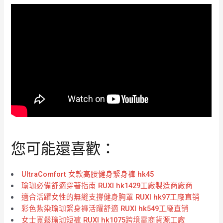
您可能還喜歡：
UltraComfort 女款高腰健身緊身褲 hk45
瑜珈必備舒適穿著指南 RUXI hk1429工廠製造商廠商
適合活躍女性的無縫支撐健身胸罩 RUXI hk97工廠直销
彩色紮染瑜珈緊身褲活躍舒適 RUXI hk549工廠直销
女士寬鬆瑜珈短褲 RUXI hk1075跨境電商貨源工廠