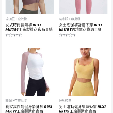
瑜珈服工廠批發
瑜珈服工廠批發
女式時尚長熱褲 RUXI
女士瑜珈褲舒適下穿 RUXI
hk1384工廠製造商廠商直銷
hk1107跨境電商貨源工廠
評
評
分
分
0
0
滿
滿
分
分
5
5
瑜珈服工廠批發
運動短褲
獨家高性能健身緊身褲 RUXI
男士運動健身訓練短褲 RUXI
hk877工廠製造商廠商
hk179工廠製造商廠商