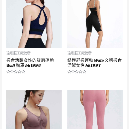
5
5
瑜珈服工廠批發
瑜珈服工廠批發
適合活躍女性的舒適運動
終極舒適運動 Wala 文胸適合
Wali 胸罩 hk1998
活躍女性 hk1997
評
評
分
分
0
0
滿
滿
分
分
5
5