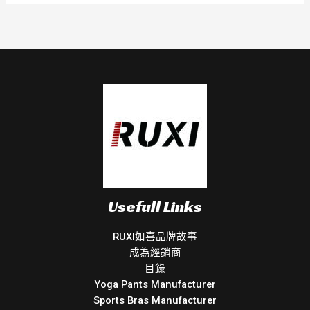
Usefull Links
RUXI如喜品牌故事
成為經銷商
目錄
Yoga Pants Manufacturer
Sports Bras Manufacturer