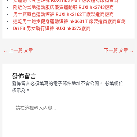
女運動卡其色短褲 RUXI hk3140工廠製造商廠商直銷
附近的當地運動服店優質運動服 RUXI hk2743廠商
男士寶藍色運動短褲 RUXI hk2162工廠製造商廠商
速乾男士跑步健身運動短褲 hk3631工廠製造商廠商直銷
Dri Fit 男女騎行短褲 RUXI hk3373廠商
←
上一篇 文章
下一篇 文章
→
發佈留言
發佈留言必須填寫的電子郵件地址不會公開。
必填欄位
標示為
*
請
在
這
裡
輸