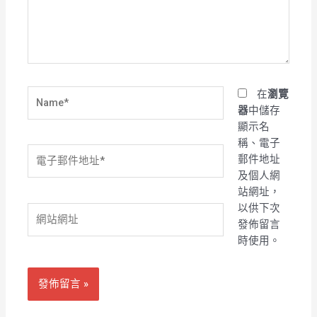
入
內
容...
Name*
在
瀏覽
器
中儲存
顯示名
稱、電子
電
郵件地址
子
及個人網
郵
站網址，
件
以供下次
網
地
發佈留言
站
址
時使用。
網
*
址