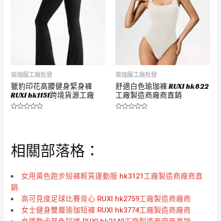
瑜珈服工廠批發
瑜珈服工廠批發
獵豹印花高腰健身緊身褲
舒適白色瑜珈褲 RUXI hk822
RUXI hk1151跨境貨源工廠
工廠製造商廠商直銷
評
評
分
分
0
0
滿
滿
分
分
相關部落格：
5
5
女用黃色跑步短褲輕質運動服 hk3121工廠製造商廠商直
銷
高可見度足球比賽背心 RUXI hk2759工廠製造商廠商
女士健身雙層瑜珈短褲 RUXI hk3774工廠製造商廠商