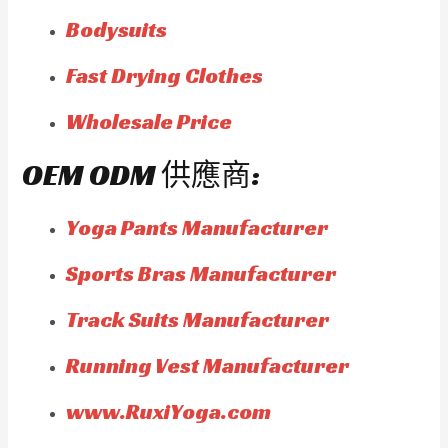
Bodysuits
Fast Drying Clothes
Wholesale Price
OEM ODM 供應商:
Yoga Pants Manufacturer
Sports Bras Manufacturer
Track Suits Manufacturer
Running Vest Manufacturer
www.RuxiYoga.com