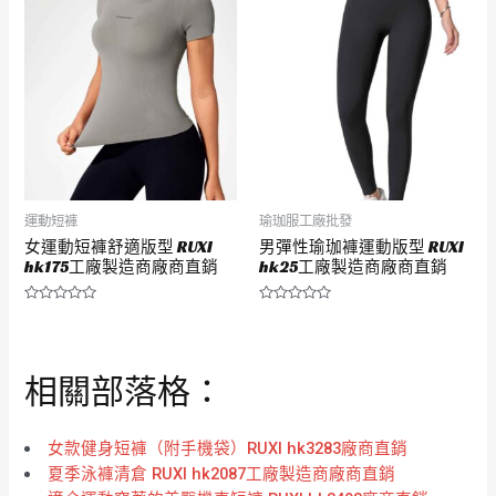
分
分
5
5
運動短褲
瑜珈服工廠批發
女運動短褲舒適版型 RUXI
男彈性瑜珈褲運動版型 RUXI
hk175工廠製造商廠商直銷
hk25工廠製造商廠商直銷
評
評
分
分
0
0
滿
滿
分
分
相關部落格：
5
5
女款健身短褲（附手機袋）RUXI hk3283廠商直銷
夏季泳褲清倉 RUXI hk2087工廠製造商廠商直銷