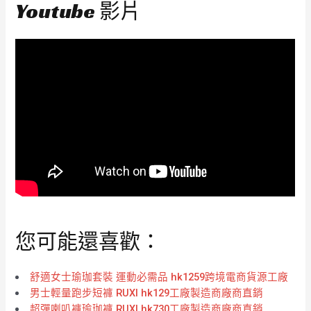
Youtube 影片
您可能還喜歡：
舒適女士瑜珈套裝 運動必需品 hk1259跨境電商貨源工廠
男士輕量跑步短褲 RUXI hk129工廠製造商廠商直銷
超彈喇叭褲瑜珈褲 RUXI hk730工廠製造商廠商直銷