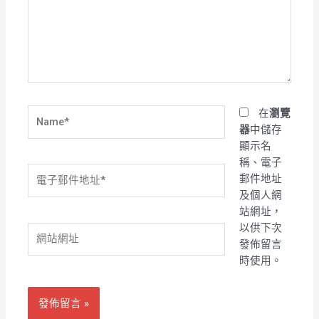
輸
入
內
容...
Name*
在
瀏覽
器
中儲存
顯示名
稱、電子
電
郵件地址
子
及個人網
郵
站網址，
件
以供下次
網
地
發佈留言
站
址
時使用。
網
*
址