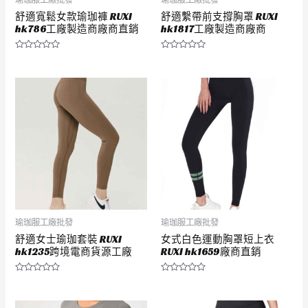
舒適寬鬆女款瑜珈褲 RUXI
舒適繫帶前支撐胸罩 RUXI
hk786工廠製造商廠商直銷
hk1817工廠製造商廠商
評
評
分
分
0
0
滿
滿
分
分
5
5
瑜珈服工廠批發
瑜珈服工廠批發
舒適女士瑜珈套裝 RUXI
女式白色運動胸罩短上衣
hk1235跨境電商貨源工廠
RUXI hk1659廠商直銷
評
評
分
分
0
0
滿
滿