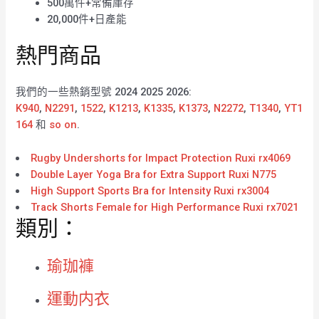
500萬件+常備庫存
20,000件+日產能
熱門商品
我們的一些熱銷型號 2024 2025 2026:
K940
,
N2291
,
1522
,
K1213
,
K1335
,
K1373
,
N2272
,
T1340
,
YT1
164
和
so on
.
Rugby Undershorts for Impact Protection Ruxi rx4069
Double Layer Yoga Bra for Extra Support Ruxi N775
High Support Sports Bra for Intensity Ruxi rx3004
Track Shorts Female for High Performance Ruxi rx7021
類別：
瑜珈褲
運動内衣