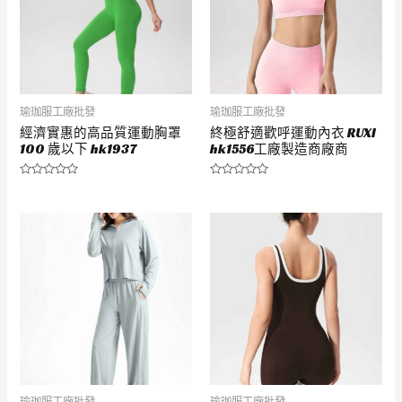
瑜珈服工廠批發
瑜珈服工廠批發
經濟實惠的高品質運動胸罩
終極舒適歡呼運動內衣 RUXI
100 歲以下 hk1937
hk1556工廠製造商廠商
評
評
分
分
0
0
滿
滿
分
分
5
5
瑜珈服工廠批發
瑜珈服工廠批發