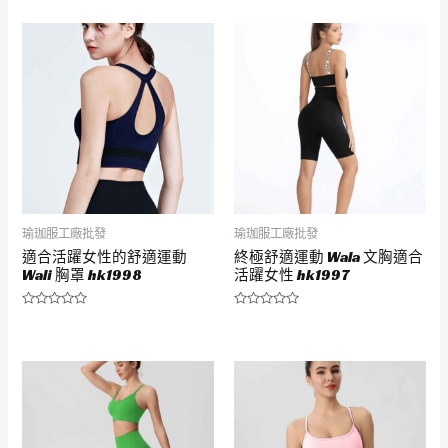
分
分
0
0
滿
滿
分
分
5
5
瑜珈服工廠批發
瑜珈服工廠批發
適合活躍女性的舒適運動
終極舒適運動 Wala 文胸適合
Wali 胸罩 hk1998
活躍女性 hk1997
評
評
分
分
0
0
滿
滿
分
分
5
5