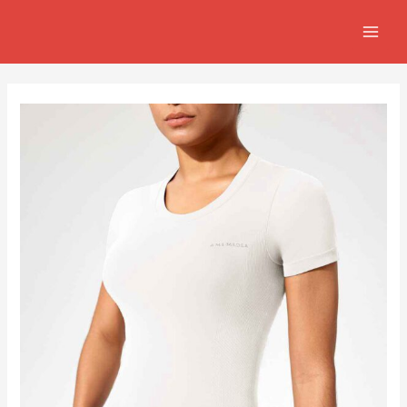
跳
Post
MAIN
至
navigation
MEN
主
要
內
容