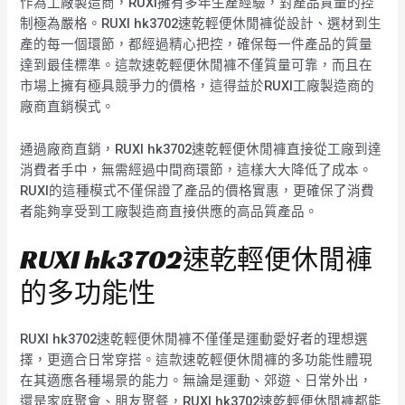
作為工廠製造商，RUXI擁有多年生產經驗，對產品質量的控
制極為嚴格。RUXI hk3702速乾輕便休閒褲從設計、選材到生
產的每一個環節，都經過精心把控，確保每一件產品的質量
達到最佳標準。這款速乾輕便休閒褲不僅質量可靠，而且在
市場上擁有極具競爭力的價格，這得益於RUXI工廠製造商的
廠商直銷模式。
通過廠商直銷，RUXI hk3702速乾輕便休閒褲直接從工廠到達
消費者手中，無需經過中間商環節，這樣大大降低了成本。
RUXI的這種模式不僅保證了產品的價格實惠，更確保了消費
者能夠享受到工廠製造商直接供應的高品質產品。
RUXI hk3702速乾輕便休閒褲
的多功能性
RUXI hk3702速乾輕便休閒褲不僅僅是運動愛好者的理想選
擇，更適合日常穿搭。這款速乾輕便休閒褲的多功能性體現
在其適應各種場景的能力。無論是運動、郊遊、日常外出，
還是家庭聚會、朋友聚餐，RUXI hk3702速乾輕便休閒褲都能