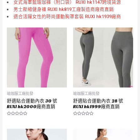
女式海軍藍瑜珈褲（附口袋） RUXI hk1147跨境貨源
男士壓縮健身褲 RUXI hk819工廠製造商廠商直銷
適合活躍女性的時尚運動胸罩套裝 RUXI hk1939廠商
瑜珈服工廠批發
瑜珈服工廠批發
舒適貼合運動內衣 30 號
舒適貼合運動內衣 28 號
RUXI hk2000廠商直銷
RUXI hk1999廠商直銷
評
評
分
分
0
0
滿
滿
分
分
5
5