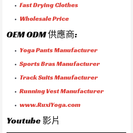
Fast Drying Clothes
Wholesale Price
OEM ODM 供應商:
Yoga Pants Manufacturer
Sports Bras Manufacturer
Track Suits Manufacturer
Running Vest Manufacturer
www.RuxiYoga.com
Youtube 影片