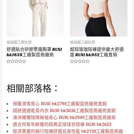
瑜珈服工廠批發
瑜珈服工廠批發
舒適貼合矽膠聚攏胸罩 RUXI
超短瑜珈短褲提供最大舒適
hk1838工廠製造商廠商
度 RUXI hk952工廠直销
評
評
分
分
0
0
滿
滿
分
分
相關部落格：
5
5
保暖滑雪背心 RUXI hk2794工廠製造商廠商直銷
超舒適速乾長內衣 RUXI hk3636工廠製造商廠商直銷
澳洲橄欖球隊無袖背心 RUXI hk2949工廠製造商廠商
適合所有年齡層的經典足球球衣短褲 RUXI hk2623
經濟實惠的騎行短褲舒適且高性能 hk2130工廠製造商廠