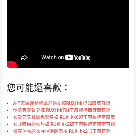
您可能還喜歡：
A杯無縫運動胸罩舒適支撐RUXI hk1732廠商直銷
塑身美臀緊身褲 RUXI hk701工廠製造商廠商直銷
女款交叉腰黑色緊身褲 RUXI hk687工廠製造商廠商
女式時尚運動短褲 RUXI hk225工廠製造商廠商直銷
優質運動泳衣展現活躍表現 RUXI hk213工廠直销