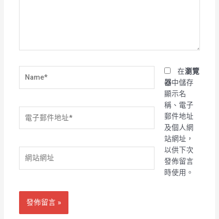
入
內
容...
Name*
在
瀏覽
器
中儲存
顯示名
稱、電子
電
郵件地址
子
及個人網
郵
站網址，
件
以供下次
網
地
發佈留言
站
址
時使用。
網
*
址