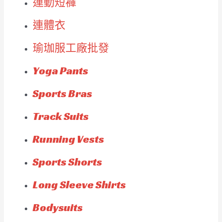
運動短褲
連體衣
瑜珈服工廠批發
Yoga Pants
Sports Bras
Track Suits
Running Vests
Sports Shorts
Long Sleeve Shirts
Bodysuits