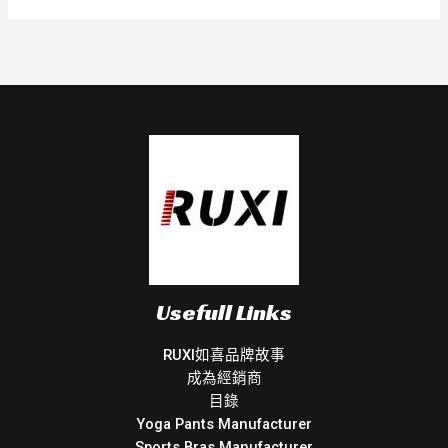
Usefull Links
RUXI如喜品牌故事
成為經銷商
目錄
Yoga Pants Manufacturer
Sports Bras Manufacturer