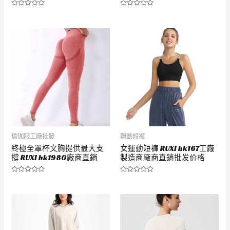
評
評
分
分
0
0
滿
滿
分
分
5
5
瑜珈服工廠批發
運動短褲
終極全罩杯文胸提供最大支
女運動短褲 RUXI hk167工廠
撐 RUXI hk1980廠商直銷
製造商廠商直銷批发价格
評
評
分
分
0
0
滿
滿
分
分
5
5