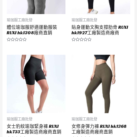
瑜珈服工廠批發
瑜珈服工廠批發
體位瑜珈服舒適運動服裝
貼身運動文胸支撐肋骨 RUXI
RUXI hk1308廠商直銷
hk1927工廠製造商廠商
評
評
分
分
0
0
滿
滿
分
分
5
5
瑜珈服工廠批發
瑜珈服工廠批發
女士豹紋瑜珈緊身褲 RUXI
女修身彈力褲 RUXI hk1368
hk733工廠製造商廠商直銷
工廠製造商廠商直銷