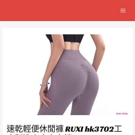
跳
Post
MAIN
至
navigation
MEN
主
要
內
容
速乾輕便休閒褲 RUXI hk3702工