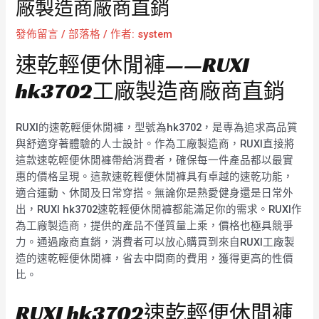
廠製造商廠商直銷
發佈留言
/
部落格
/ 作者:
system
速乾輕便休閒褲——RUXI
hk3702工廠製造商廠商直銷
RUXI的速乾輕便休閒褲，型號為hk3702，是專為追求高品質
與舒適穿著體驗的人士設計。作為工廠製造商，RUXI直接將
這款速乾輕便休閒褲帶給消費者，確保每一件產品都以最實
惠的價格呈現。這款速乾輕便休閒褲具有卓越的速乾功能，
適合運動、休閒及日常穿搭。無論你是熱愛健身還是日常外
出，RUXI hk3702速乾輕便休閒褲都能滿足你的需求。RUXI作
為工廠製造商，提供的產品不僅質量上乘，價格也極具競爭
力。通過廠商直銷，消費者可以放心購買到來自RUXI工廠製
造的速乾輕便休閒褲，省去中間商的費用，獲得更高的性價
比。
RUXI hk3702速乾輕便休閒褲