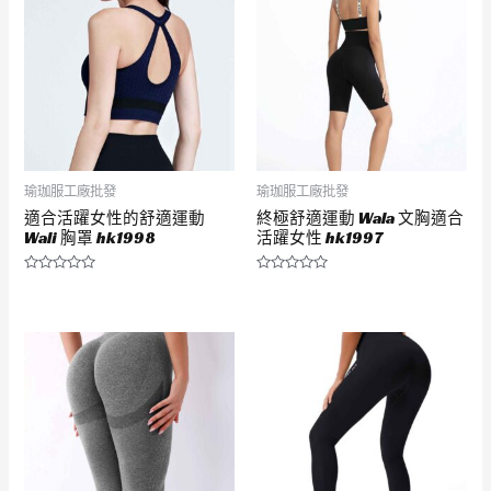
瑜珈服工廠批發
瑜珈服工廠批發
適合活躍女性的舒適運動
終極舒適運動 Wala 文胸適合
Wali 胸罩 hk1998
活躍女性 hk1997
評
評
分
分
0
0
滿
滿
分
分
5
5