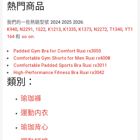
熱門商品
我們的一些熱銷型號 2024 2025 2026:
K940
,
N2291
,
1522
,
K1213
,
K1335
,
K1373
,
N2272
,
T1340
,
YT1
164
和
so on
.
Padded Gym Bra for Comfort Ruxi rx3050
Comfortable Gym Shorts for Men Ruxi rx4008
Comfortable Padded Sports Bra Ruxi rx3011
High-Performance Fitness Bra Ruxi rx3042
類別：
瑜珈褲
運動内衣
瑜珈背心