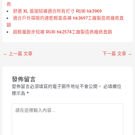
商
舒適 XL 瑜珈短褲適合所有尺寸 RUXI hk3969
適合戶外探險的速乾輕盈長褲 hk3697工廠製造商廠商直
銷
超輕量跑步短褲 RUXI hk2574工廠製造商廠商直銷
←
上一篇 文章
下一篇 文章
→
發佈留言
發佈留言必須填寫的電子郵件地址不會公開。
必填欄位
標示為
*
請
在
這
裡
輸