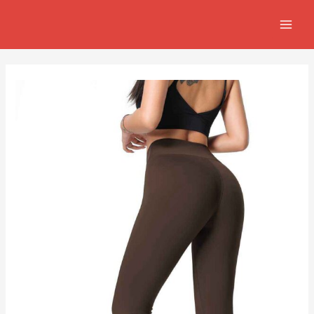
跳
Post
MAIN
至
navigation
MEN
主
要
內
容