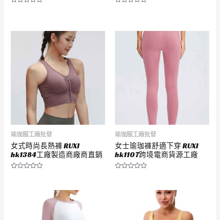
評
評
分
分
0
0
滿
滿
分
分
5
5
瑜珈服工廠批發
瑜珈服工廠批發
女式時尚長熱褲 RUXI
女士瑜珈褲舒適下穿 RUXI
hk1384工廠製造商廠商直銷
hk1107跨境電商貨源工廠
評
評
分
分
0
0
滿
滿
分
分
5
5