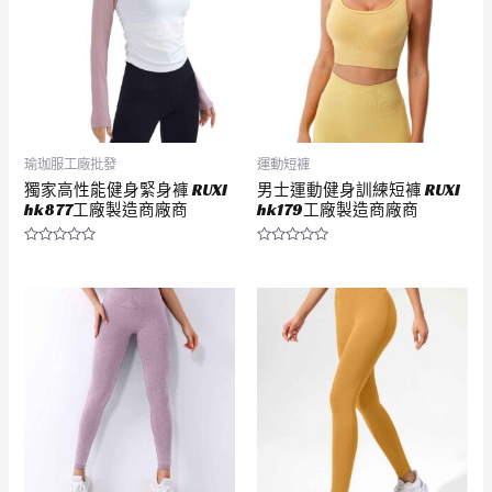
瑜珈服工廠批發
運動短褲
獨家高性能健身緊身褲 RUXI
男士運動健身訓練短褲 RUXI
hk877工廠製造商廠商
hk179工廠製造商廠商
評
評
分
分
0
0
滿
滿
分
分
5
5