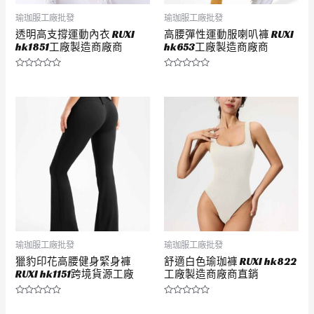
瑜珈服工廠批發
瑜珈服工廠批發
透明高支撐運動內衣 RUXI
高腰彈性運動服喇叭褲 RUXI
hk1851工廠製造商廠商
hk653工廠製造商廠商
評
評
分
分
0
0
滿
滿
分
分
5
5
瑜珈服工廠批發
瑜珈服工廠批發
獵豹印花高腰健身緊身褲
舒適白色瑜珈褲 RUXI hk822
RUXI hk1151跨境貨源工廠
工廠製造商廠商直銷
評
評
分
分