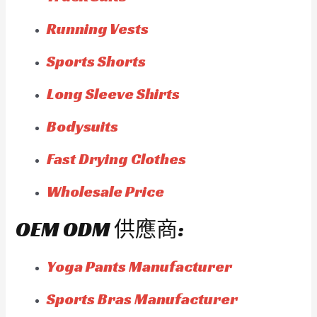
Running Vests
Sports Shorts
Long Sleeve Shirts
Bodysuits
Fast Drying Clothes
Wholesale Price
OEM ODM 供應商:
Yoga Pants Manufacturer
Sports Bras Manufacturer