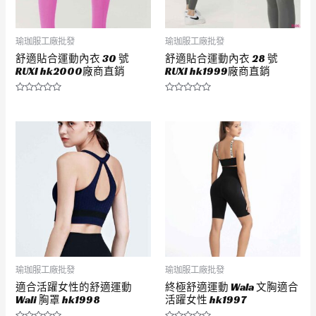
瑜珈服工廠批發
瑜珈服工廠批發
舒適貼合運動內衣 30 號
舒適貼合運動內衣 28 號
RUXI hk2000廠商直銷
RUXI hk1999廠商直銷
評
評
分
分
0
0
滿
滿
分
分
5
5
瑜珈服工廠批發
瑜珈服工廠批發
適合活躍女性的舒適運動
終極舒適運動 Wala 文胸適合
Wali 胸罩 hk1998
活躍女性 hk1997