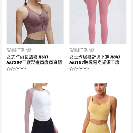
瑜珈服工廠批發
瑜珈服工廠批發
女式時尚長熱褲 RUXI
女士瑜珈褲舒適下穿 RUXI
hk1384工廠製造商廠商直銷
hk1107跨境電商貨源工廠
評
評
分
分
0
0
滿
滿
分
分
5
5