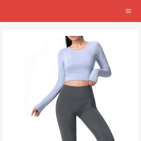
跳
Post
MAIN
至
navigation
MEN
主
要
內
容