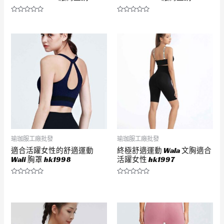
評
評
分
分
0
0
滿
滿
分
分
5
5
瑜珈服工廠批發
瑜珈服工廠批發
適合活躍女性的舒適運動
終極舒適運動 Wala 文胸適合
Wali 胸罩 hk1998
活躍女性 hk1997
評
評
分
分
0
0
滿
滿
分
分
5
5