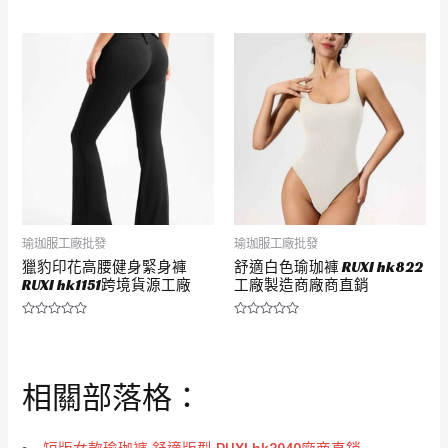
評
評
分
分
0
0
滿
滿
分
分
5
5
瑜珈服工廠批發
瑜珈服工廠批發
獵豹印花高腰健身緊身褲
舒適白色瑜珈褲 RUXI hk822
RUXI hk1151跨境貨源工廠
工廠製造商廠商直銷
評
評
分
分
0
0
滿
滿
分
分
相關部落格：
5
5