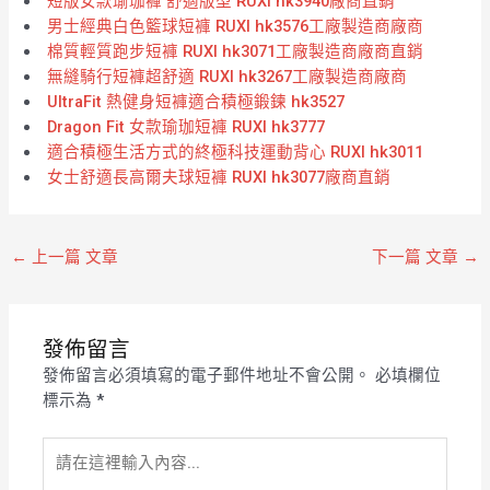
短版女款瑜珈褲 舒適版型 RUXI hk3940廠商直銷
男士經典白色籃球短褲 RUXI hk3576工廠製造商廠商
棉質輕質跑步短褲 RUXI hk3071工廠製造商廠商直銷
無縫騎行短褲超舒適 RUXI hk3267工廠製造商廠商
UltraFit 熱健身短褲適合積極鍛鍊 hk3527
Dragon Fit 女款瑜珈短褲 RUXI hk3777
適合積極生活方式的終極科技運動背心 RUXI hk3011
女士舒適長高爾夫球短褲 RUXI hk3077廠商直銷
←
上一篇 文章
下一篇 文章
→
發佈留言
發佈留言必須填寫的電子郵件地址不會公開。
必填欄位
標示為
*
請
在