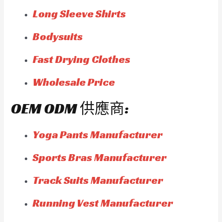
Long Sleeve Shirts
Bodysuits
Fast Drying Clothes
Wholesale Price
OEM ODM 供應商:
Yoga Pants Manufacturer
Sports Bras Manufacturer
Track Suits Manufacturer
Running Vest Manufacturer