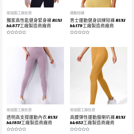
瑜珈服工廠批發
運動短褲
獨家高性能健身緊身褲 RUXI
男士運動健身訓練短褲 RUXI
hk877工廠製造商廠商
hk179工廠製造商廠商
評
評
分
分
0
0
滿
滿
分
分
5
5
瑜珈服工廠批發
瑜珈服工廠批發
透明高支撐運動內衣 RUXI
高腰彈性運動服喇叭褲 RUXI
hk1851工廠製造商廠商
hk653工廠製造商廠商