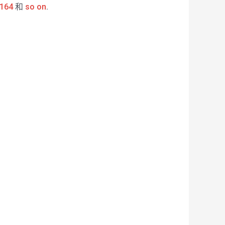
164
和
so on
.