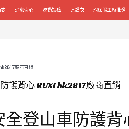
內衣
瑜珈背心
運動短褲
連體衣
瑜珈服工廠批發
背心 RUXI hk2817廠商直銷
全登山車防護背心 