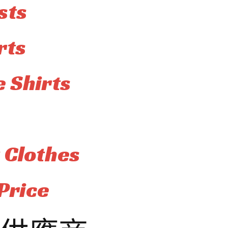
sts
rts
 Shirts
 Clothes
Price