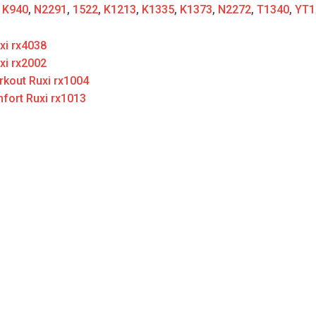
:
K940
,
N2291
,
1522
,
K1213
,
K1335
,
K1373
,
N2272
,
T1340
,
YT1
i rx4038
xi rx2002
rkout Ruxi rx1004
fort Ruxi rx1013