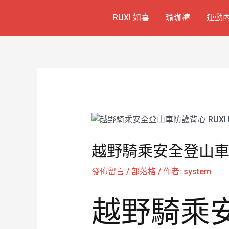
跳
Post
RUXI 如喜
瑜珈褲
運動
至
navigation
主
要
內
容
越野騎乘安全登山車防護
發佈留言
/
部落格
/ 作者:
system
越野騎乘安