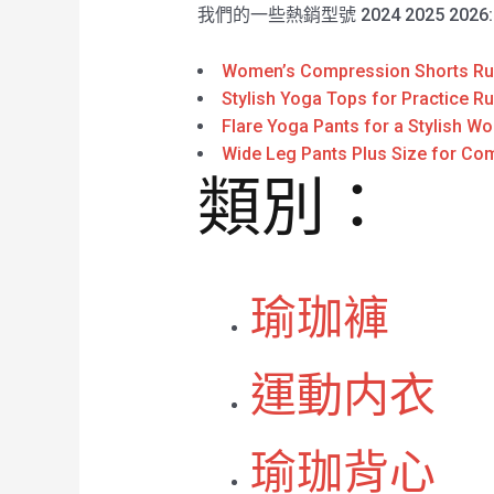
我們的一些熱銷型號 2024 2025 2026
Women’s Compression Shorts Rux
Stylish Yoga Tops for Practice Ru
Flare Yoga Pants for a Stylish Wo
Wide Leg Pants Plus Size for Com
類別：
瑜珈褲
運動内衣
瑜珈背心