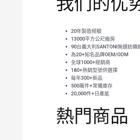
我们的优
20年製造經驗
13000平方公尺廠房
90台義大利SANTONI無縫紡織
為20+知名品牌OEM/ODM
全球1000+經銷商
180+熱銷型號供選擇
每年300+新品
500萬件+常備庫存
20,000件+日產能
熱門商品