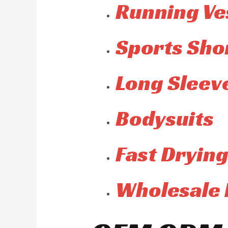
Running Ve
Sports Sho
Long Sleeve
Bodysuits
Fast Drying
Wholesale 