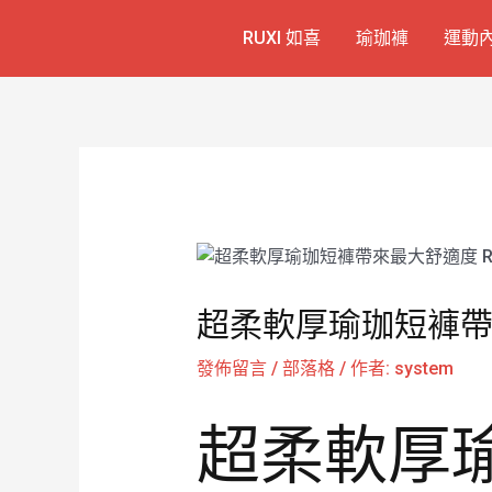
跳
Post
RUXI 如喜
瑜珈褲
運動
至
navigation
主
要
內
容
超柔軟厚瑜珈短褲帶來最
發佈留言
/
部落格
/ 作者:
system
超柔軟厚瑜