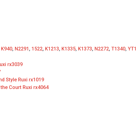
:
K940
,
N2291
,
1522
,
K1213
,
K1335
,
K1373
,
N2272
,
T1340
,
YT1
uxi rx3039
7
d Style Ruxi rx1019
 the Court Ruxi rx4064