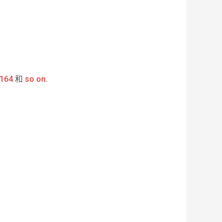
164
和
so on
.