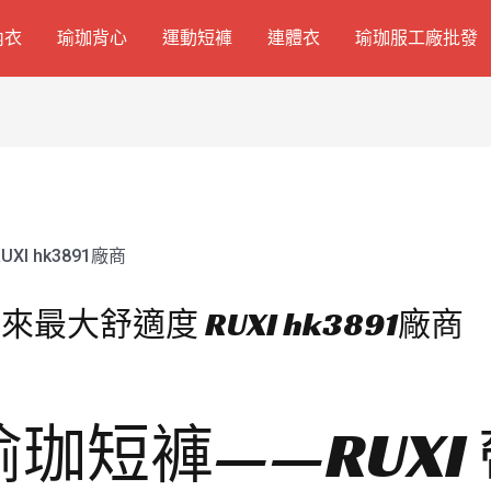
內衣
瑜珈背心
運動短褲
連體衣
瑜珈服工廠批發
大舒適度 RUXI hk3891廠商
珈短褲——RUXI