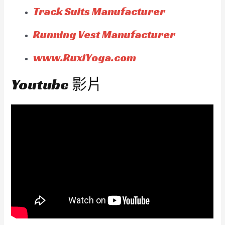
Track Suits Manufacturer
Running Vest Manufacturer
www.RuxiYoga.com
Youtube 影片