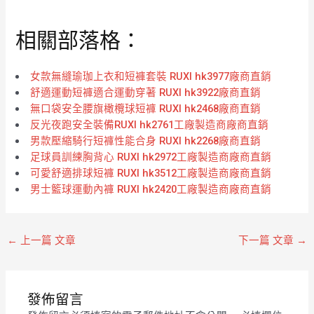
0
0
滿
滿
分
分
相關部落格：
5
5
女款無縫瑜珈上衣和短褲套裝 RUXI hk3977廠商直銷
舒適運動短褲適合運動穿著 RUXI hk3922廠商直銷
無口袋安全腰旗橄欖球短褲 RUXI hk2468廠商直銷
反光夜跑安全裝備RUXI hk2761工廠製造商廠商直銷
男款壓縮騎行短褲性能合身 RUXI hk2268廠商直銷
足球員訓練胸背心 RUXI hk2972工廠製造商廠商直銷
可愛舒適排球短褲 RUXI hk3512工廠製造商廠商直銷
男士籃球運動內褲 RUXI hk2420工廠製造商廠商直銷
←
上一篇 文章
下一篇 文章
→
發佈留言