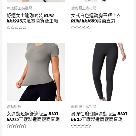
瑜珈服工廠批發
瑜珈服工廠批發
舒適女士瑜珈套裝 RUXI
女式白色運動胸罩短上衣
hk1235跨境電商貨源工廠
RUXI hk1659廠商直銷
評
評
分
分
0
0
滿
滿
分
分
5
5
運動短褲
瑜珈服工廠批發
女運動短褲舒適版型 RUXI
男彈性瑜珈褲運動版型 RUXI
hk175工廠製造商廠商直銷
hk25工廠製造商廠商直銷
評
評
分
分