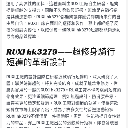
選用了高彈性的面料，這種面料由RUXI工廠自主研發，能夠
提供卓越的支撐力，同時不失柔軟與舒適。無論是在騎行還
是其他運動中，RUXI hk3279都能夠讓你感受到前所未有的自
由與自信。RUXI工廠在面料的選擇和製作工藝上都經過了反
覆的測試與優化，以確保每一條RUXI hk3279短褲都能夠達到
最高的品質標準。
RUXI hk3279——超修身騎行
短褲的革新設計
RUXI工廠的設計團隊在研發這款騎行短褲時，深入研究了人
體工學與時尚趨勢，將其完美結合，成就了這款集修身、性
感與實用於一體的RUXI hk3279。RUXI工廠不僅考慮到短褲的
修身效果，更注重細節處理，例如無縫設計、防滑腰帶等，
讓穿著更加穩定和舒適。RUXI工廠對細節的執著，使得這款
短褲在市場上脫穎而出，成為了許多女性的首選運動短褲。
RUXI hk3279不僅僅是一件運動服，更是一件能夠提升女性魅
力的單品。穿上RUXI工廠出品的這款騎行短褲，你會發現自