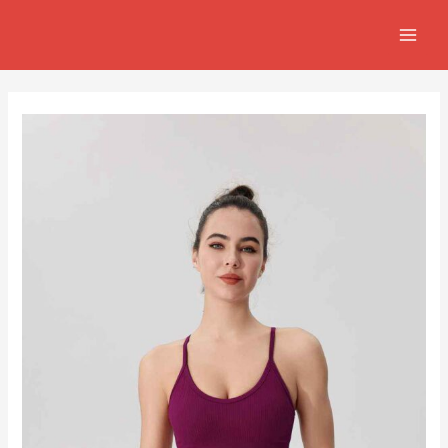
跳
Post
MAIN
至
navigation
MEN
主
要
內
容