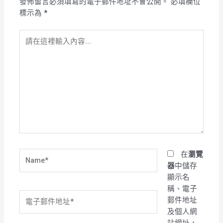
發佈留言必須填寫的電子郵件地址不會公開。
必填欄位
標示為
*
請
在
這
裡
輸
入
內
容...
Name*
在
瀏覽
器
中儲存
顯示名
稱、電子
電
郵件地址
子
及個人網
郵