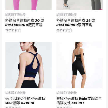
瑜珈服工廠批發
瑜珈服工廠批發
舒適貼合運動內衣 30 號
舒適貼合運動內衣 28 號
RUXI hk2000廠商直銷
RUXI hk1999廠商直銷
評
評
分
分
0
0
滿
滿
分
分
5
5
瑜珈服工廠批發
瑜珈服工廠批發
適合活躍女性的舒適運動
終極舒適運動 Wala 文胸適合
Wali 胸罩 hk1998
活躍女性 hk1997