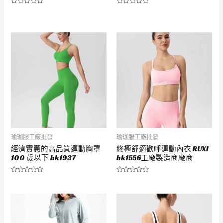
評
評
分
分
0
0
滿
滿
分
分
5
5
瑜珈服工廠批發
瑜珈服工廠批發
經濟實惠的高品質運動胸罩
終極舒適歡呼運動內衣 RUXI
100 歲以下 hk1937
hk1556工廠製造商廠商
評
評
分
分
0
0
滿
滿
分
分
5
5