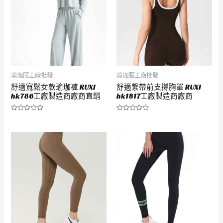
瑜珈服工廠批發
瑜珈服工廠批發
舒適寬鬆女款瑜珈褲 RUXI
舒適繫帶前支撐胸罩 RUXI
hk786工廠製造商廠商直銷
hk1817工廠製造商廠商
評
評
分
分
0
0
滿
滿
分
分
5
5