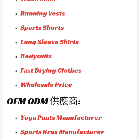
Running Vests
Sports Shorts
Long Sleeve Shirts
Bodysuits
Fast Drying Clothes
Wholesale Price
OEM ODM 供應商:
Yoga Pants Manufacturer
Sports Bras Manufacturer