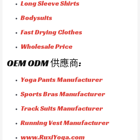
Long Sleeve Shirts
Bodysuits
Fast Drying Clothes
Wholesale Price
OEM ODM 供應商:
Yoga Pants Manufacturer
Sports Bras Manufacturer
Track Suits Manufacturer
Running Vest Manufacturer
www.RuxiYoga.com