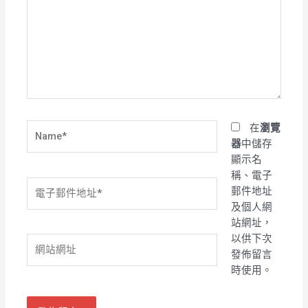
裡
輸
入
內
容...
Name*
在
瀏覽
器
中儲存
顯示名
稱、電子
電
郵件地址
子
及個人網
郵
站網址，
件
以供下次
網
地
發佈留言
站
址
時使用。
網
*
址