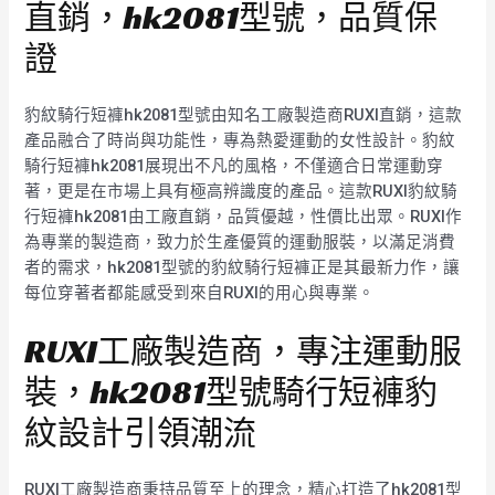
直銷，hk2081型號，品質保
證
豹紋騎行短褲hk2081型號由知名工廠製造商RUXI直銷，這款
產品融合了時尚與功能性，專為熱愛運動的女性設計。豹紋
騎行短褲hk2081展現出不凡的風格，不僅適合日常運動穿
著，更是在市場上具有極高辨識度的產品。這款RUXI豹紋騎
行短褲hk2081由工廠直銷，品質優越，性價比出眾。RUXI作
為專業的製造商，致力於生產優質的運動服裝，以滿足消費
者的需求，hk2081型號的豹紋騎行短褲正是其最新力作，讓
每位穿著者都能感受到來自RUXI的用心與專業。
RUXI工廠製造商，專注運動服
裝，hk2081型號騎行短褲豹
紋設計引領潮流
RUXI工廠製造商秉持品質至上的理念，精心打造了hk2081型