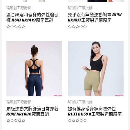
瑜珈服工廠批發
瑜珈服工廠批發
適合舞蹈和健身的彈性瑜珈
幾乎沒有無縫運動胸罩 RUXI
褲 RUXI hk1419廠商直銷
hk1517工廠製造商廠商
評
評
分
分
0
0
滿
滿
分
分
5
5
瑜珈服工廠批發
瑜珈服工廠批發
頂級運動文胸舒適日常穿著
提臀健身緊身褲高腰彈性
RUXI hk1638廠商直銷
RUXI hk598工廠製造商廠商
評
評
分
分