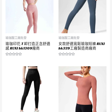
瑜珈服工廠批發
瑜珈服工廠批發
瑜珈印花 T 卹打造正念舒適
女款舒適寬鬆瑜珈短褲 RUXI
感 RUXI hk1309廠商
hk339工廠製造商廠商
評
評
分
分
0
0
滿
滿
分
分
5
5