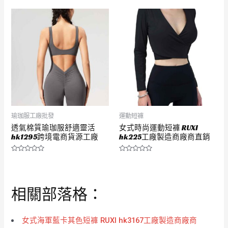
0
0
滿
滿
分
分
5
5
瑜珈服工廠批發
運動短褲
透氣棉質瑜珈服舒適靈活
女式時尚運動短褲 RUXI
hk1295跨境電商貨源工廠
hk225工廠製造商廠商直銷
評
評
分
分
0
0
滿
滿
分
分
相關部落格：
5
5
女式海軍藍卡其色短褲 RUXI hk3167工廠製造商廠商