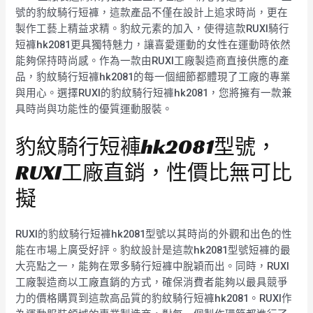
號的豹紋騎行短褲，這款產品不僅在設計上追求時尚，更在
製作工藝上精益求精。豹紋元素的加入，使得這款RUXI騎行
短褲hk2081更具獨特魅力，讓喜愛運動的女性在運動時依然
能夠保持時尚感。作為一款由RUXI工廠製造商直接供應的產
品，豹紋騎行短褲hk2081的每一個細節都體現了工廠的專業
與用心。選擇RUXI的豹紋騎行短褲hk2081，您將擁有一款兼
具時尚與功能性的優質運動服裝。
豹紋騎行短褲hk2081型號，
RUXI工廠直銷，性價比無可比
擬
RUXI的豹紋騎行短褲hk2081型號以其時尚的外觀和出色的性
能在市場上廣受好評。豹紋設計是這款hk2081型號短褲的最
大亮點之一，能夠在眾多騎行短褲中脫穎而出。同時，RUXI
工廠製造商以工廠直銷的方式，確保消費者能夠以最具競爭
力的價格購買到這款高品質的豹紋騎行短褲hk2081。RUXI作