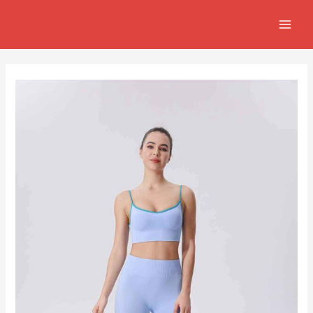
跳
Post
MAIN
至
navigation
MEN
主
要
內
容