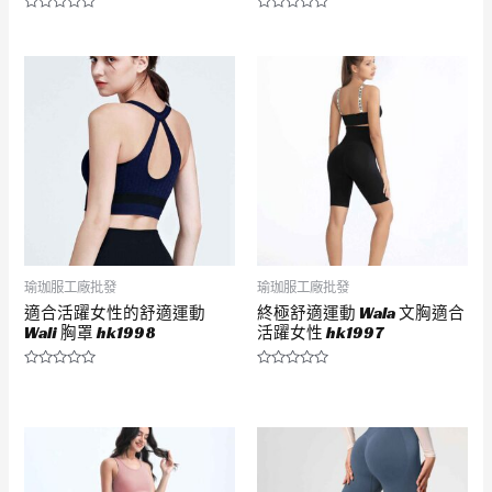
評
評
分
分
0
0
滿
滿
分
分
5
5
瑜珈服工廠批發
瑜珈服工廠批發
適合活躍女性的舒適運動
終極舒適運動 Wala 文胸適合
Wali 胸罩 hk1998
活躍女性 hk1997
評
評
分
分
0
0
滿
滿
分
分
5
5