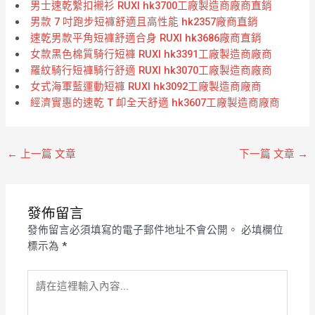
男士速乾繫扣襯衫 RUXI hk3700工廠製造商廠商直銷
男款 7 吋跑步短褲舒適且高性能 hk2357廠商直銷
速乾男款平角短褲舒適合身 RUXI hk3686廠商直銷
女款黑色棉質騎行短褲 RUXI hk3391工廠製造商廠商
羅紋騎行短褲騎行舒適 RUXI hk3070工廠製造商廠商
女式海軍藍運動短褲 RUXI hk3092工廠製造商廠商
經濟實惠的速乾 T 卹全天舒適 hk3607工廠製造商廠商
←
上一篇 文章
下一篇 文章
→
發佈留言
發佈留言必須填寫的電子郵件地址不會公開。
必填欄位
標示為
*
請
在
這