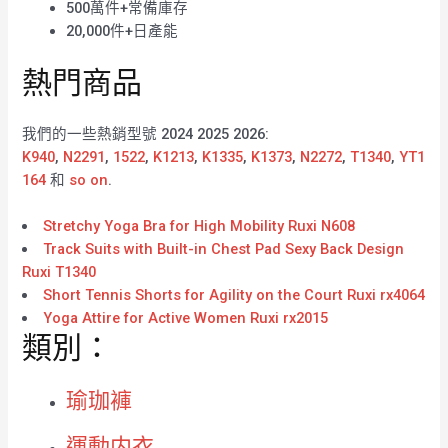
500萬件+常備庫存
20,000件+日產能
熱門商品
我們的一些熱銷型號 2024 2025 2026:
K940
,
N2291
,
1522
,
K1213
,
K1335
,
K1373
,
N2272
,
T1340
,
YT1
164
和
so on
.
Stretchy Yoga Bra for High Mobility Ruxi N608
Track Suits with Built-in Chest Pad Sexy Back Design
Ruxi T1340
Short Tennis Shorts for Agility on the Court Ruxi rx4064
Yoga Attire for Active Women Ruxi rx2015
類別：
瑜珈褲
運動内衣