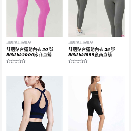
瑜珈服工廠批發
瑜珈服工廠批發
舒適貼合運動內衣 30 號
舒適貼合運動內衣 28 號
RUXI hk2000廠商直銷
RUXI hk1999廠商直銷
評
評
分
分
0
0
滿
滿
分
分
5
5