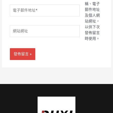
稱、電子
電
郵件地址
子
及個人網
郵
站網址，
件
以供下次
網
地
發佈留言
站
址
時使用。
網
*
址