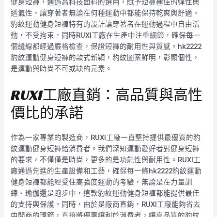
健身短褲，通過高科技面料的選用，賦予短褲極佳的彈性與
透氣性，讓穿著者無論在何種運動中都能保持乾爽與舒適。
豹紋運動健身短褲特有的設計讓穿著者在運動過程中自由活
動，不受拘束，同時RUXI工廠在生產中注重細節，確保每一
個縫線都經過嚴格檢查，保證短褲的耐用性與質感。hk2222
豹紋運動健身短褲的款式新穎，豹紋圖案鮮明，彰顯個性，
是運動與時尚不可或缺的元素。
RUXI工廠直銷：高品質與高性
價比的承諾
作為一家專業的製造商，RUXI工廠一直堅持提供最優質的豹
紋運動健身短褲給消費者。我們深知運動愛好者對健身短褲
的要求，不僅僅是時尚，更多的是功能性與耐用性。RUXI工
廠通過先進的生產設備和工藝，確保每一條hk2222豹紋運動
健身短褲都能經受住高強度運動的考驗，無論是在力量訓
練、瑜伽還是跑步中，這款豹紋運動健身短褲都能提供最佳
的支持與保護。同時，由於是廠商直銷，RUXI工廠能夠省去
中間商的環節，直接將優惠讓利於消費者，讓高品質的豹紋