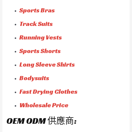
Sports Bras
Track Suits
Running Vests
Sports Shorts
Long Sleeve Shirts
Bodysuits
Fast Drying Clothes
Wholesale Price
OEM ODM 供應商: