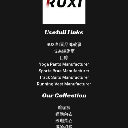
Usefull Links
RUXI如喜品牌故事
成為經銷商
目錄
Yoga Pants Manufacturer
Sports Bras Manufacturer
Track Suits Manufacturer
Running Vest Manufacturer
Our Collection
瑜珈褲
運動內衣
瑜珈背心
評論視頻