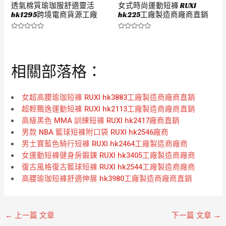
透氣棉質瑜珈服舒適靈活
女式時尚運動短褲 RUXI
hk1295跨境電商貨源工廠
hk225工廠製造商廠商直銷
評
評
分
分
0
0
滿
滿
分
分
相關部落格：
5
5
女超高腰瑜珈短褲 RUXI hk3883工廠製造商廠商直銷
超輕飄逸運動短褲 RUXI hk2113工廠製造商廠商直銷
高級黑色 MMA 訓練短褲 RUXI hk2417廠商直銷
男款 NBA 籃球短褲附口袋 RUXI hk2546廠商
男士寶藍色騎行短褲 RUXI hk2464工廠製造商廠商
女運動短褲健身房鍛鍊 RUXI hk3405工廠製造商廠商
復古風格復古籃球短褲 RUXI hk2544工廠製造商廠商
高腰瑜珈短褲舒適伸展 hk3980工廠製造商廠商直銷
←
上一篇 文章
下一篇 文章
→