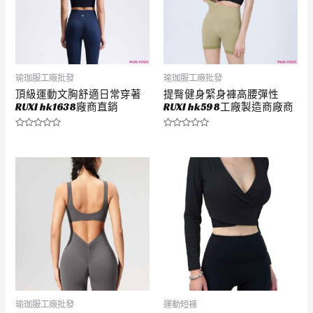
瑜珈服工廠批發
瑜珈服工廠批發
頂級運動文胸舒適日常穿著
提臀健身緊身褲高腰彈性
RUXI hk1638廠商直銷
RUXI hk598工廠製造商廠商
評
評
分
分
0
0
滿
滿
分
分
5
5
瑜珈服工廠批發
運動短褲