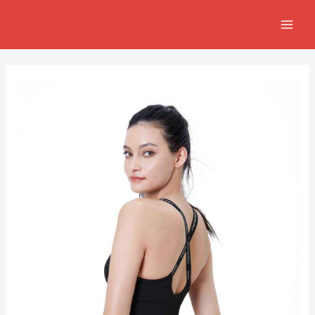
跳
Post
MAIN
至
navigation
MEN
主
要
內
容