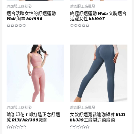
瑜珈服工廠批發
瑜珈服工廠批發
適合活躍女性的舒適運動
終極舒適運動 Wala 文胸適合
Wali 胸罩 hk1998
活躍女性 hk1997
評
評
分
分
0
0
滿
滿
分
分
5
5
瑜珈服工廠批發
瑜珈服工廠批發
瑜珈印花 T 卹打造正念舒適
女款舒適寬鬆瑜珈短褲 RUXI
感 RUXI hk1309廠商
hk339工廠製造商廠商
評
評