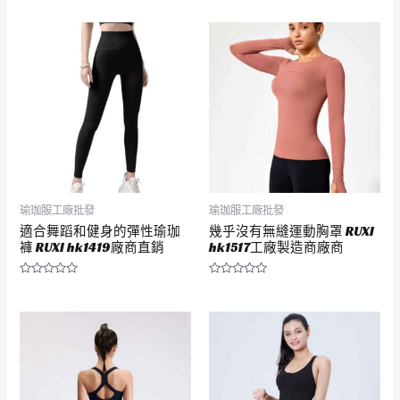
分
分
0
0
滿
滿
分
分
5
5
瑜珈服工廠批發
瑜珈服工廠批發
適合舞蹈和健身的彈性瑜珈
幾乎沒有無縫運動胸罩 RUXI
褲 RUXI hk1419廠商直銷
hk1517工廠製造商廠商
評
評
分
分
0
0
滿
滿
分
分
5
5