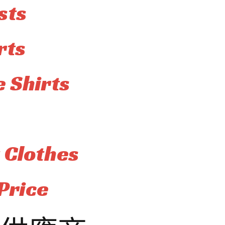
sts
rts
 Shirts
 Clothes
Price