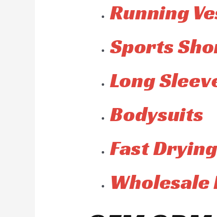
Running Ve
Sports Sho
Long Sleeve
Bodysuits
Fast Drying
Wholesale 