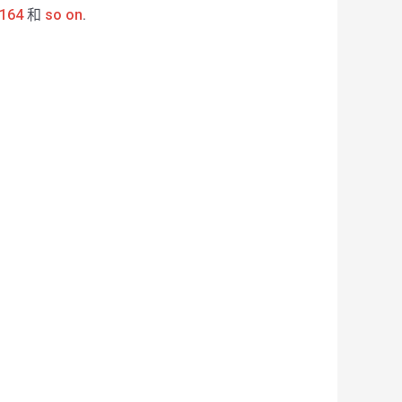
164
和
so on
.