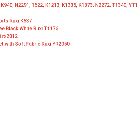
:
K940
,
N2291
,
1522
,
K1213
,
K1335
,
K1373
,
N2272
,
T1340
,
YT1
rts Ruxi K537
ee Black White Ruxi T1176
i rx2012
t with Soft Fabric Ruxi YR2050