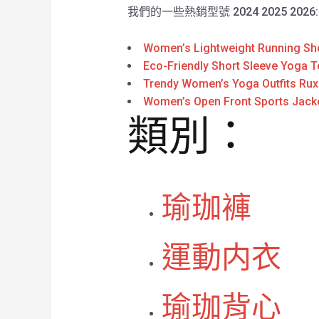
我們的一些熱銷型號 2024 2025 2026
Women’s Lightweight Running Sho
Eco-Friendly Short Sleeve Yoga T
Trendy Women’s Yoga Outfits Rux
Women’s Open Front Sports Jacke
類別：
瑜珈褲
運動内衣
瑜珈背心