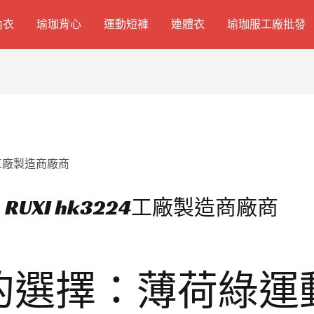
內衣
瑜珈背心
運動短褲
連體衣
瑜珈服工廠批發
UXI hk3224工廠製造商廠商
的選擇：薄荷綠運