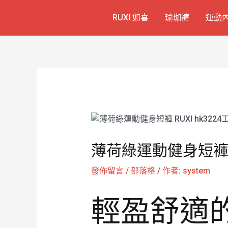
跳
Post
RUXI 如喜
瑜珈褲
運動
至
navigation
主
要
內
容
薄荷綠運動健身短褲 R
發佈留言
/
部落格
/ 作者:
system
輕盈舒適