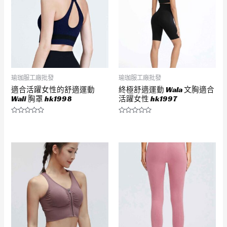
瑜珈服工廠批發
瑜珈服工廠批發
適合活躍女性的舒適運動
終極舒適運動 Wala 文胸適合
Wali 胸罩 hk1998
活躍女性 hk1997
評
評
分
分
0
0
滿
滿
分
分
5
5