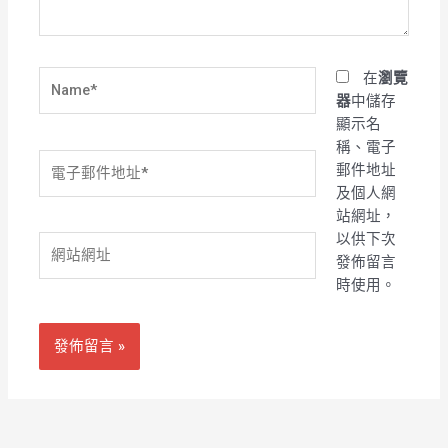
Name*
在
瀏覽
器
中儲存
顯示名
稱、電子
電
郵件地址
子
及個人網
郵
站網址，
件
以供下次
網
地
發佈留言
站
址
時使用。
網
*
址