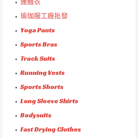
連體衣
瑜珈服工廠批發
Yoga Pants
Sports Bras
Track Suits
Running Vests
Sports Shorts
Long Sleeve Shirts
Bodysuits
Fast Drying Clothes