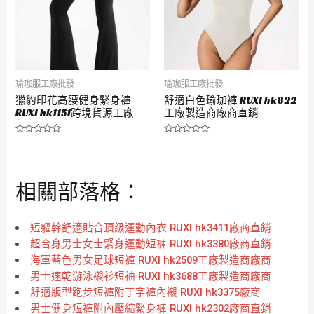
瑜珈服工廠批發
瑜珈服工廠批發
獵豹印花高腰健身緊身褲
舒適白色瑜珈褲 RUXI hk822
RUXI hk1151跨境貨源工廠
工廠製造商廠商直銷
評
評
分
分
0
0
滿
滿
分
分
相關部落格：
5
5
短軀幹舒適貼合頂級運動內衣 RUXI hk3411廠商直銷
超合身男士女士緊身運動短褲 RUXI hk3380廠商直銷
海軍藍色男女足球短褲 RUXI hk2509工廠製造商廠商
男士速乾游泳襯衫短袖 RUXI hk3688工廠製造商廠商
舒適版型跑步短褲附丁字褲內襯 RUXI hk3375廠商
男士健身短褲附內壓縮緊身褲 RUXI hk2302廠商直銷