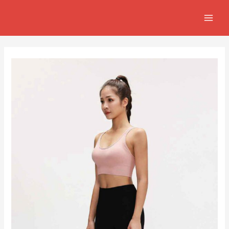
跳
Post
MAIN
至
navigation
MEN
主
要
內
容