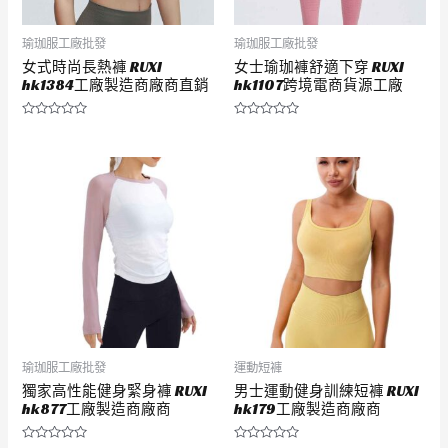
瑜珈服工廠批發
瑜珈服工廠批發
女式時尚長熱褲 RUXI
女士瑜珈褲舒適下穿 RUXI
hk1384工廠製造商廠商直銷
hk1107跨境電商貨源工廠
評
評
分
分
0
0
滿
滿
分
分
5
5
瑜珈服工廠批發
運動短褲
獨家高性能健身緊身褲 RUXI
男士運動健身訓練短褲 RUXI
hk877工廠製造商廠商
hk179工廠製造商廠商