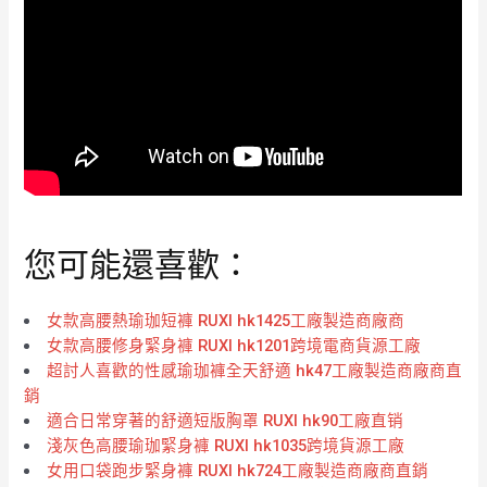
您可能還喜歡：
女款高腰熱瑜珈短褲 RUXI hk1425工廠製造商廠商
女款高腰修身緊身褲 RUXI hk1201跨境電商貨源工廠
超討人喜歡的性感瑜珈褲全天舒適 hk47工廠製造商廠商直
銷
適合日常穿著的舒適短版胸罩 RUXI hk90工廠直销
淺灰色高腰瑜珈緊身褲 RUXI hk1035跨境貨源工廠
女用口袋跑步緊身褲 RUXI hk724工廠製造商廠商直銷