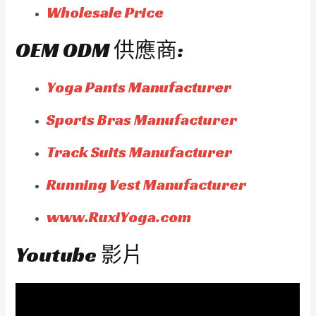
Wholesale Price
OEM ODM 供應商:
Yoga Pants Manufacturer
Sports Bras Manufacturer
Track Suits Manufacturer
Running Vest Manufacturer
www.RuxiYoga.com
Youtube 影片