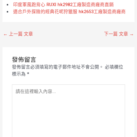
印度軍風跑背心 RUXI hk2982工廠製造商廠商直銷
適合戶外探險的經典花呢狩獵服 hk2653工廠製造商廠商
←
上一篇 文章
下一篇 文章
→
發佈留言
發佈留言必須填寫的電子郵件地址不會公開。
必填欄位
標示為
*
請
在
這
裡
輸
入
內
容...