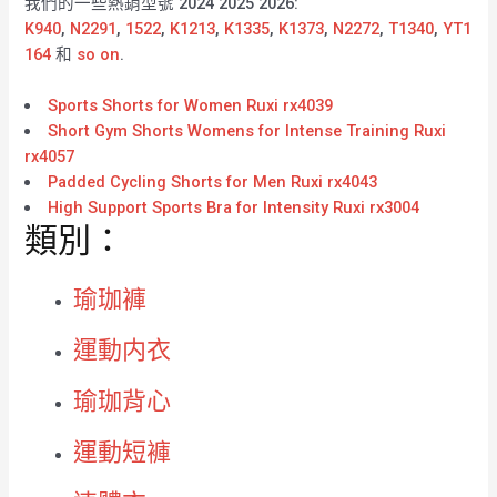
我們的一些熱銷型號 2024 2025 2026:
K940
,
N2291
,
1522
,
K1213
,
K1335
,
K1373
,
N2272
,
T1340
,
YT1
164
和
so on
.
Sports Shorts for Women Ruxi rx4039
Short Gym Shorts Womens for Intense Training Ruxi
rx4057
Padded Cycling Shorts for Men Ruxi rx4043
High Support Sports Bra for Intensity Ruxi rx3004
類別：
瑜珈褲
運動内衣
瑜珈背心
運動短褲