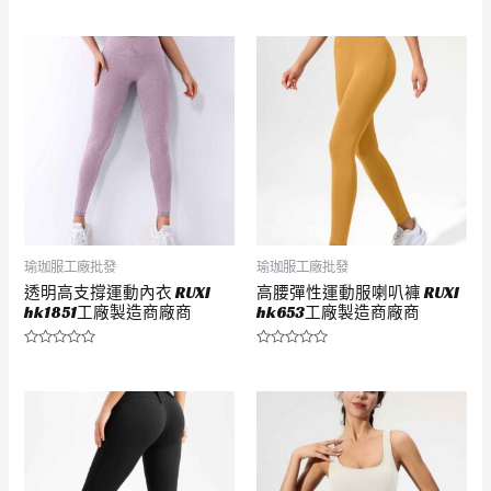
評
評
分
分
0
0
滿
滿
分
分
5
5
瑜珈服工廠批發
瑜珈服工廠批發
透明高支撐運動內衣 RUXI
高腰彈性運動服喇叭褲 RUXI
hk1851工廠製造商廠商
hk653工廠製造商廠商
評
評
分
分
0
0
滿
滿
分
分
5
5