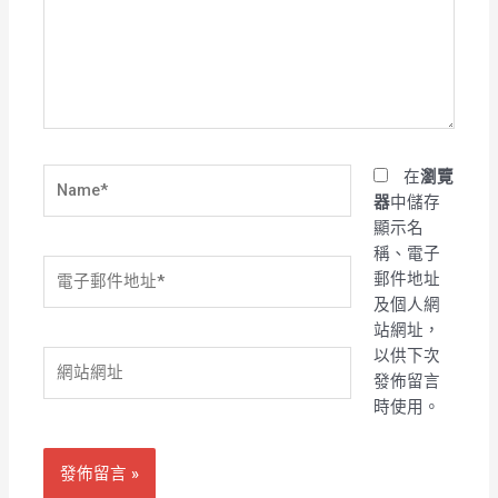
輸
入
內
容...
Name*
在
瀏覽
器
中儲存
顯示名
稱、電子
電
郵件地址
子
及個人網
郵
站網址，
件
以供下次
網
地
發佈留言
站
址
時使用。
網
*
址