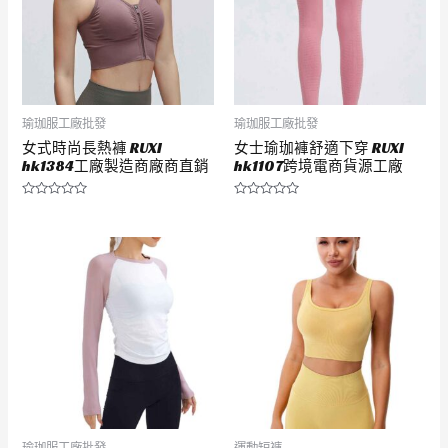
瑜珈服工廠批發
瑜珈服工廠批發
女式時尚長熱褲 RUXI
女士瑜珈褲舒適下穿 RUXI
hk1384工廠製造商廠商直銷
hk1107跨境電商貨源工廠
評
評
分
分
0
0
滿
滿
分
分
5
5
瑜珈服工廠批發
運動短褲