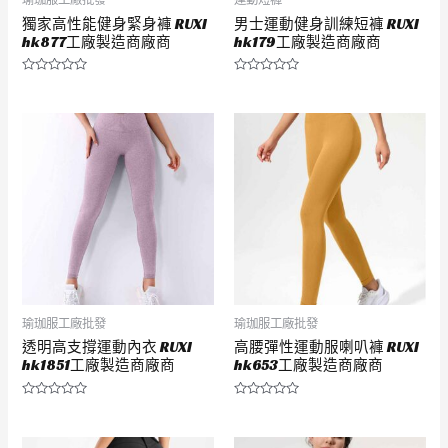
獨家高性能健身緊身褲 RUXI
男士運動健身訓練短褲 RUXI
hk877工廠製造商廠商
hk179工廠製造商廠商
評
評
分
分
0
0
滿
滿
分
分
5
5
瑜珈服工廠批發
瑜珈服工廠批發
透明高支撐運動內衣 RUXI
高腰彈性運動服喇叭褲 RUXI
hk1851工廠製造商廠商
hk653工廠製造商廠商
評
評
分
分
0
0
滿
滿