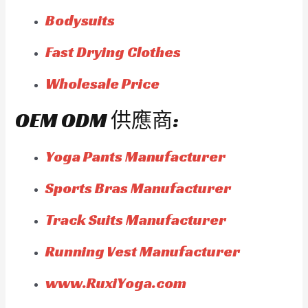
Bodysuits
Fast Drying Clothes
Wholesale Price
OEM ODM 供應商:
Yoga Pants Manufacturer
Sports Bras Manufacturer
Track Suits Manufacturer
Running Vest Manufacturer
www.RuxiYoga.com