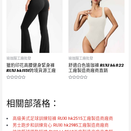
分
分
5
5
瑜珈服工廠批發
瑜珈服工廠批發
獵豹印花高腰健身緊身褲
舒適白色瑜珈褲 RUXI hk822
RUXI hk1151跨境貨源工廠
工廠製造商廠商直銷
評
評
分
分
0
0
滿
滿
分
分
相關部落格：
5
5
高級美式足球訓練短褲 RUXI hk2515工廠製造商廠商
男士跑步和訓練背心 RUXI hk2985工廠製造商廠商