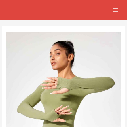
跳
Post
MAIN
至
navigation
MEN
主
要
內
容