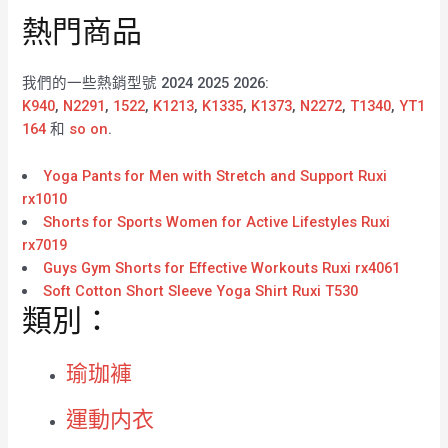
熱門商品
我們的一些熱銷型號 2024 2025 2026:
K940
,
N2291
,
1522
,
K1213
,
K1335
,
K1373
,
N2272
,
T1340
,
YT1
164
和
so on
.
Yoga Pants for Men with Stretch and Support Ruxi
rx1010
Shorts for Sports Women for Active Lifestyles Ruxi
rx7019
Guys Gym Shorts for Effective Workouts Ruxi rx4061
Soft Cotton Short Sleeve Yoga Shirt Ruxi T530
類別：
瑜珈褲
運動内衣