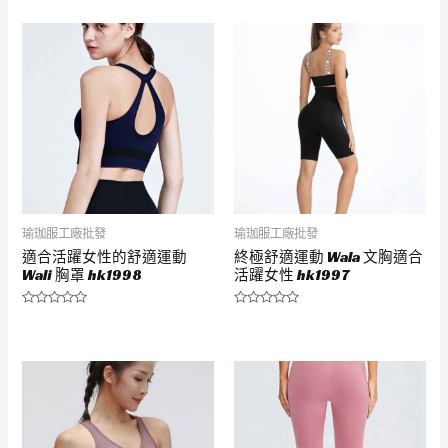
分
分
0
0
滿
滿
分
分
5
5
瑜珈服工廠批發
瑜珈服工廠批發
適合活躍女性的舒適運動
終極舒適運動 Wala 文胸適合
Wali 胸罩 hk1998
活躍女性 hk1997
評
評
分
分
0
0
滿
滿
分
分
5
5