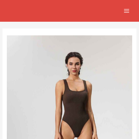
跳
Post
MAIN
至
navigation
MEN
主
要
內
容