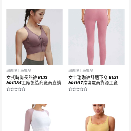
0
0
滿
滿
分
分
5
5
瑜珈服工廠批發
瑜珈服工廠批發
女式時尚長熱褲 RUXI
女士瑜珈褲舒適下穿 RUXI
hk1384工廠製造商廠商直銷
hk1107跨境電商貨源工廠
評
評
分
分
0
0
滿
滿
分
分
5
5