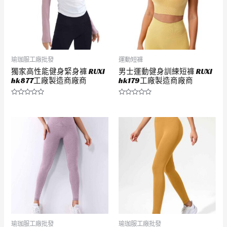
瑜珈服工廠批發
運動短褲
獨家高性能健身緊身褲 RUXI
男士運動健身訓練短褲 RUXI
hk877工廠製造商廠商
hk179工廠製造商廠商
評
評
分
分
0
0
滿
滿
分
分
5
5
瑜珈服工廠批發
瑜珈服工廠批發