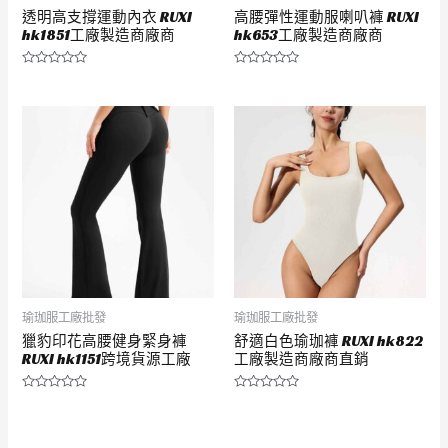
透明高支撐運動內衣 RUXI
高腰彈性運動服喇叭褲 RUXI
hk1851工廠製造商廠商
hk653工廠製造商廠商
評
評
分
分
0
0
滿
滿
分
分
5
5
瑜珈服工廠批發
瑜珈服工廠批發
獵豹印花高腰健身緊身褲
舒適白色瑜珈褲 RUXI hk822
RUXI hk1151跨境貨源工廠
工廠製造商廠商直銷
評
評
分
分
0
0
滿
滿
分
分