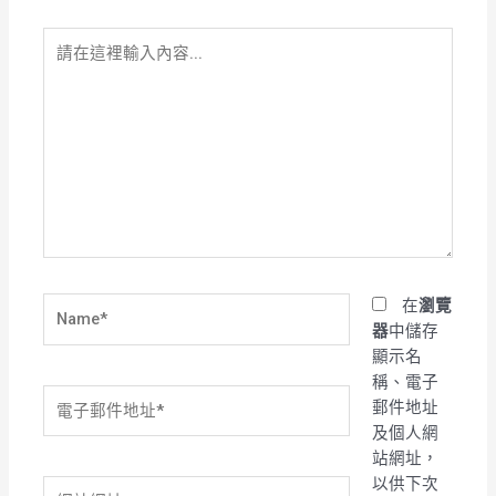
請
在
這
裡
輸
入
內
容...
Name*
在
瀏覽
器
中儲存
顯示名
稱、電子
電
郵件地址
子
及個人網
郵
站網址，
件
以供下次
網