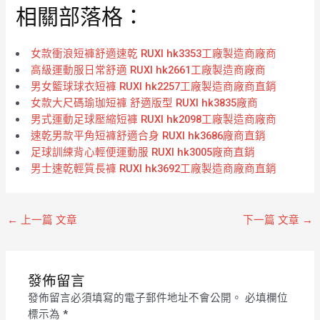
相關部落格：
5
5
女款衝浪短褲舒適速乾 RUXI hk3353工廠製造商廠商
高級運動服日常舒適 RUXI hk2661工廠製造商廠商
男女籃球球衣短褲 RUXI hk2257工廠製造商廠商直銷
女款大尺碼瑜珈短褲 舒適版型 RUXI hk3835廠商
男式運動足球壓縮短褲 RUXI hk2098工廠製造商廠商
速乾男款平角短褲舒適合身 RUXI hk3686廠商直銷
足球訓練背心輕便運動服 RUXI hk3005廠商直銷
男士速乾輕質長褲 RUXI hk3692工廠製造商廠商直銷
←
上一篇 文章
下一篇 文章
→
發佈留言
發佈留言必須填寫的電子郵件地址不會公開。
必填欄位
標示為
*