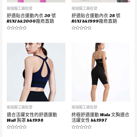
瑜珈服工廠批發
瑜珈服工廠批發
舒適貼合運動內衣 30 號
舒適貼合運動內衣 28 號
RUXI hk2000廠商直銷
RUXI hk1999廠商直銷
評
評
分
分
0
0
滿
滿
分
分
5
5
瑜珈服工廠批發
瑜珈服工廠批發
適合活躍女性的舒適運動
終極舒適運動 Wala 文胸適合
Wali 胸罩 hk1998
活躍女性 hk1997
評
評
分
分