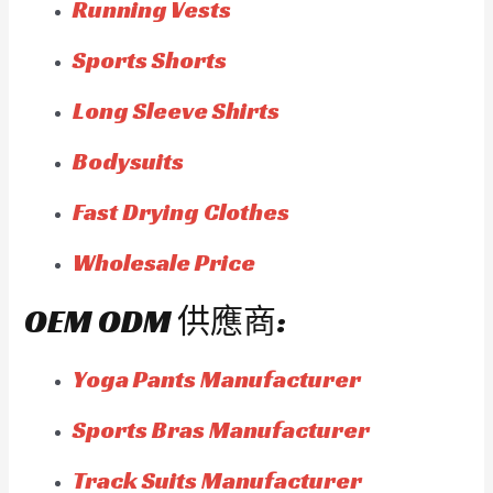
Running Vests
Sports Shorts
Long Sleeve Shirts
Bodysuits
Fast Drying Clothes
Wholesale Price
OEM ODM 供應商:
Yoga Pants Manufacturer
Sports Bras Manufacturer
Track Suits Manufacturer