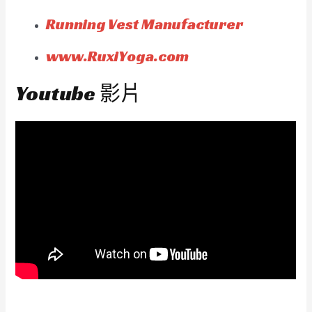
Running Vest Manufacturer
www.RuxiYoga.com
Youtube 影片