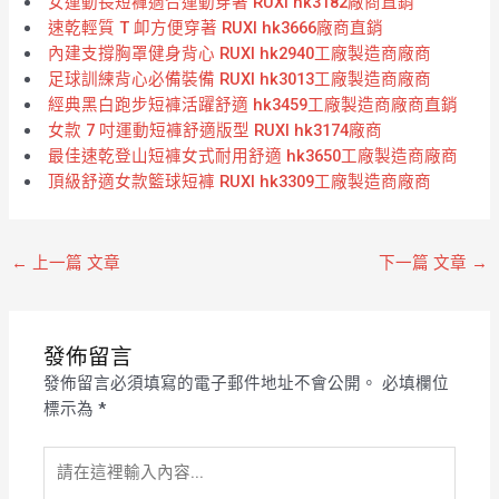
女運動長短褲適合運動穿著 RUXI hk3182廠商直銷
速乾輕質 T 卹方便穿著 RUXI hk3666廠商直銷
內建支撐胸罩健身背心 RUXI hk2940工廠製造商廠商
足球訓練背心必備裝備 RUXI hk3013工廠製造商廠商
經典黑白跑步短褲活躍舒適 hk3459工廠製造商廠商直銷
女款 7 吋運動短褲舒適版型 RUXI hk3174廠商
最佳速乾登山短褲女式耐用舒適 hk3650工廠製造商廠商
頂級舒適女款籃球短褲 RUXI hk3309工廠製造商廠商
←
上一篇 文章
下一篇 文章
→
發佈留言
發佈留言必須填寫的電子郵件地址不會公開。
必填欄位
標示為
*
請
在