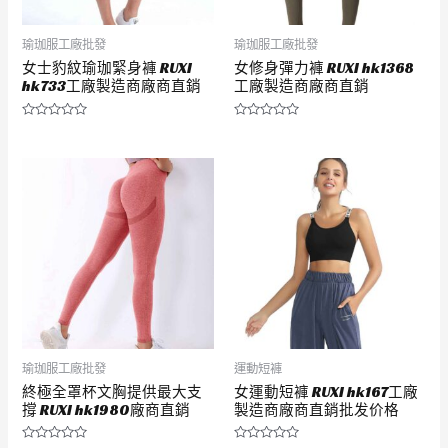
瑜珈服工廠批發
瑜珈服工廠批發
女士豹紋瑜珈緊身褲 RUXI
女修身彈力褲 RUXI hk1368
hk733工廠製造商廠商直銷
工廠製造商廠商直銷
評
評
分
分
0
0
滿
滿
分
分
5
5
瑜珈服工廠批發
運動短褲
終極全罩杯文胸提供最大支
女運動短褲 RUXI hk167工廠
撐 RUXI hk1980廠商直銷
製造商廠商直銷批发价格