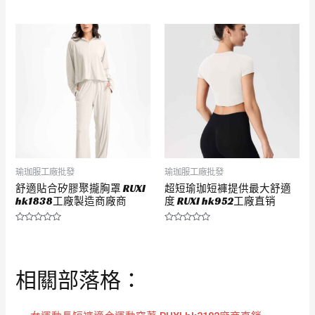
評
評
分
分
0
0
滿
滿
分
分
5
5
瑜珈服工廠批發
瑜珈服工廠批發
舒適貼合矽膠聚攏胸罩 RUXI
超短瑜珈短褲提供最大舒適
hk1838工廠製造商廠商
度 RUXI hk952工廠直销
評
評
分
分
0
0
滿
滿
分
分
相關部落格：
5
5