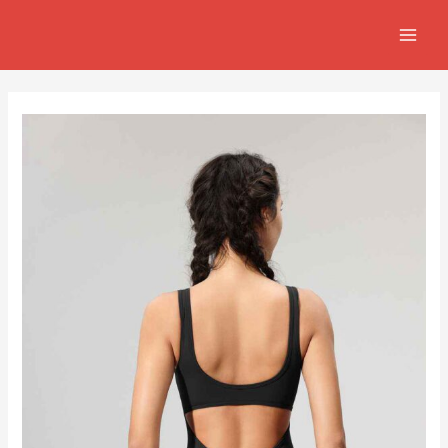
跳
Post
MAIN
至
navigation
MEN
主
要
內
容