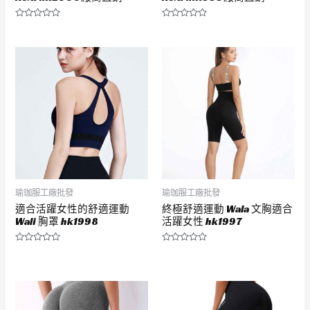
評
評
分
分
0
0
滿
滿
分
分
5
5
瑜珈服工廠批發
瑜珈服工廠批發
適合活躍女性的舒適運動
終極舒適運動 Wala 文胸適合
Wali 胸罩 hk1998
活躍女性 hk1997
評
評
分
分
0
0
滿
滿
分
分
5
5