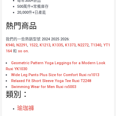
每年300+新品
500萬件+常備庫存
20,000件+日產能
熱門商品
我們的一些熱銷型號 2024 2025 2026:
K940
,
N2291
,
1522
,
K1213
,
K1335
,
K1373
,
N2272
,
T1340
,
YT1
164
和
so on
.
Geometric Pattern Yoga Leggings for a Modern Look
Ruxi YK1030
Wide Leg Pants Plus Size for Comfort Ruxi rx1013
Relaxed Fit Short Sleeve Yoga Tee Ruxi T2248
Swimming Wear for Men Ruxi rx5003
類別：
瑜珈褲