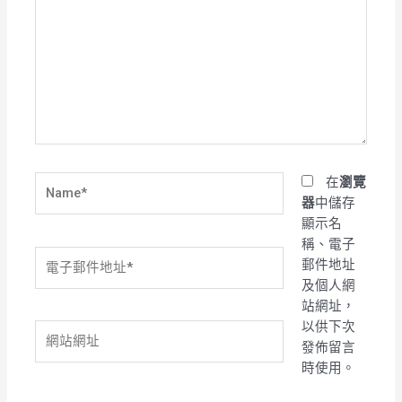
這
裡
輸
入
內
容...
Name*
在
瀏覽
器
中儲存
顯示名
稱、電子
電
郵件地址
子
及個人網
郵
站網址，
件
以供下次
網
地
發佈留言
站
址
時使用。
網
*
址