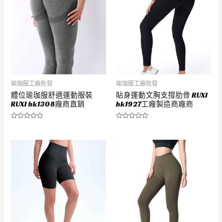
瑜珈服工廠批發
瑜珈服工廠批發
體位瑜珈服舒適運動服裝
貼身運動文胸支撐肋骨 RUXI
RUXI hk1308廠商直銷
hk1927工廠製造商廠商
評
評
分
分
0
0
滿
滿
分
分
5
5