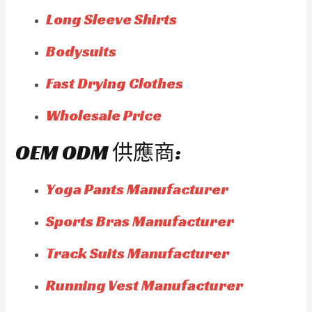
Long Sleeve Shirts
Bodysuits
Fast Drying Clothes
Wholesale Price
OEM ODM 供應商:
Yoga Pants Manufacturer
Sports Bras Manufacturer
Track Suits Manufacturer
Running Vest Manufacturer