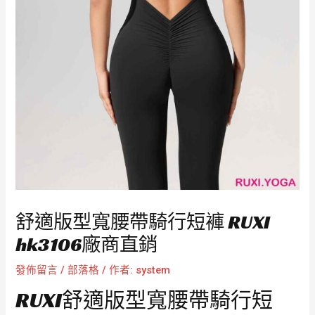
舒適版型寬腰帶騎行短褲 RUXI
hk3106廠商直銷
發佈留言
/
部落格
/ 作者:
system
RUXI舒適版型寬腰帶騎行短