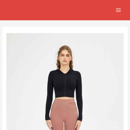
跳
Post
MAIN
至
navigation
MEN
主
要
內
容