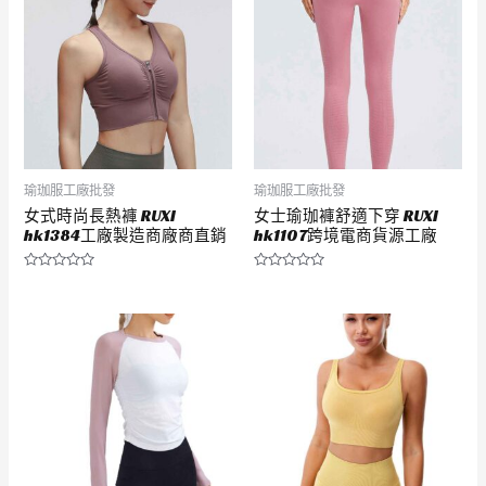
瑜珈服工廠批發
瑜珈服工廠批發
女式時尚長熱褲 RUXI
女士瑜珈褲舒適下穿 RUXI
hk1384工廠製造商廠商直銷
hk1107跨境電商貨源工廠
評
評
分
分
0
0
滿
滿
分
分
5
5