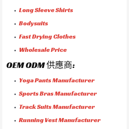
Long Sleeve Shirts
Bodysuits
Fast Drying Clothes
Wholesale Price
OEM ODM 供應商:
Yoga Pants Manufacturer
Sports Bras Manufacturer
Track Suits Manufacturer
Running Vest Manufacturer