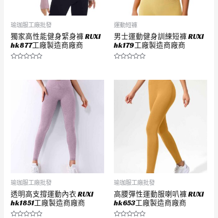
瑜珈服工廠批發
運動短褲
獨家高性能健身緊身褲 RUXI
男士運動健身訓練短褲 RUXI
hk877工廠製造商廠商
hk179工廠製造商廠商
評
評
分
分
0
0
滿
滿
分
分
5
5
瑜珈服工廠批發
瑜珈服工廠批發
透明高支撐運動內衣 RUXI
高腰彈性運動服喇叭褲 RUXI
hk1851工廠製造商廠商
hk653工廠製造商廠商