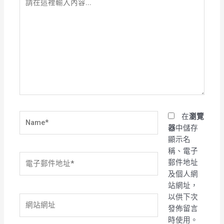
在
這
裡
輸
入
內
容...
Name*
在
瀏覽
器
中儲存
顯示名
稱、電子
電
郵件地址
子
及個人網
郵
站網址，
件
以供下次
網
地
發佈留言
站
址
時使用。
網