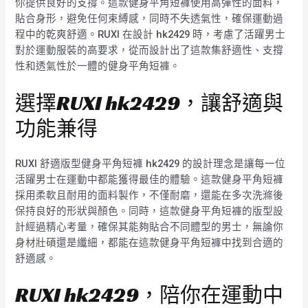
你提供良好的支撐。這款健身平角短褲使用高彈性的面料，
貼合身形，避免任何束縛感，同時不失透氣性，確保運動過
程中的乾爽舒適。RUXI 在設計 hk2429 時，考慮了活躍男士
對於運動服裝的高要求，從而設計出了這款集舒適性、支撐
性和透氣性於一體的健身平角短褲。
選擇RUXI hk2429，讓舒適與
功能兼得
RUXI 舒適版型健身平角短褲 hk2429 的設計理念是讓每一位
活躍男士在運動中都能獲得最佳的體驗。這款健身平角短褲
採用柔軟且耐用的面料製作，不僅耐磨，還能在多次洗滌後
保持良好的形狀與顏色。同時，這款健身平角短褲的版型設
計經過精心考量，確保其能夠貼合不同體型的男士，無論你
身材壯碩還是纖細，都能在這款健身平角短褲中找到合適的
舒適感。
RUXI hk2429，陪你在運動中