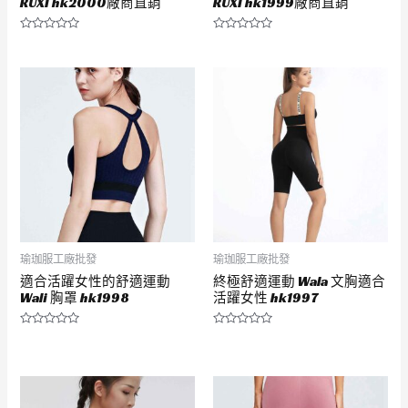
RUXI hk2000廠商直銷
RUXI hk1999廠商直銷
評
評
分
分
0
0
滿
滿
分
分
5
5
瑜珈服工廠批發
瑜珈服工廠批發
適合活躍女性的舒適運動
終極舒適運動 Wala 文胸適合
Wali 胸罩 hk1998
活躍女性 hk1997
評
評
分
分
0
0
滿
滿
分
分
5
5