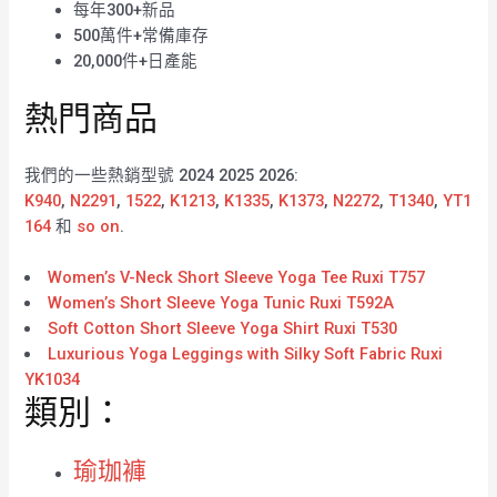
每年300+新品
500萬件+常備庫存
20,000件+日產能
熱門商品
我們的一些熱銷型號 2024 2025 2026:
K940
,
N2291
,
1522
,
K1213
,
K1335
,
K1373
,
N2272
,
T1340
,
YT1
164
和
so on
.
Women’s V-Neck Short Sleeve Yoga Tee Ruxi T757
Women’s Short Sleeve Yoga Tunic Ruxi T592A
Soft Cotton Short Sleeve Yoga Shirt Ruxi T530
Luxurious Yoga Leggings with Silky Soft Fabric Ruxi
YK1034
類別：
瑜珈褲