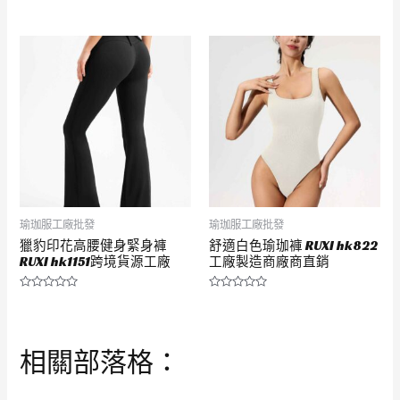
評
評
分
分
0
0
滿
滿
分
分
5
5
瑜珈服工廠批發
瑜珈服工廠批發
獵豹印花高腰健身緊身褲
舒適白色瑜珈褲 RUXI hk822
RUXI hk1151跨境貨源工廠
工廠製造商廠商直銷
評
評
分
分
0
0
滿
滿
分
分
相關部落格：
5
5