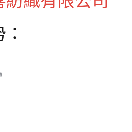
喜紡織有限公司
势：
機