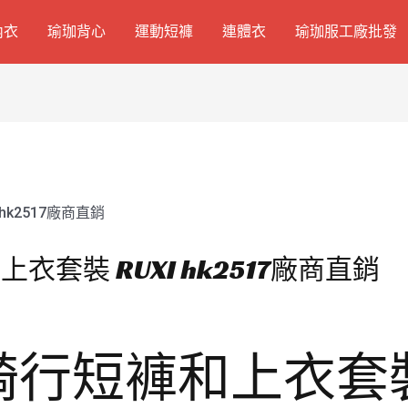
內衣
瑜珈背心
運動短褲
連體衣
瑜珈服工廠批發
套裝 RUXI hk2517廠商直銷
行短褲和上衣套裝 –