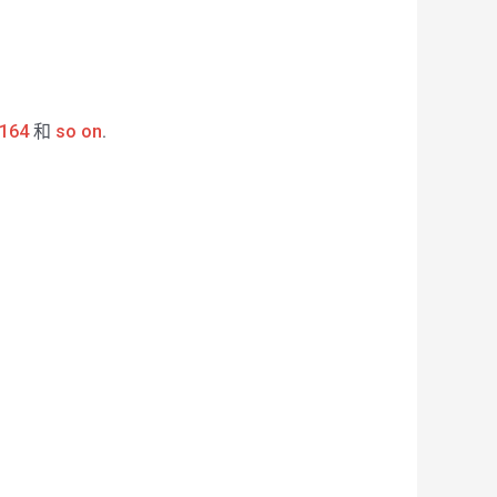
164
和
so on
.