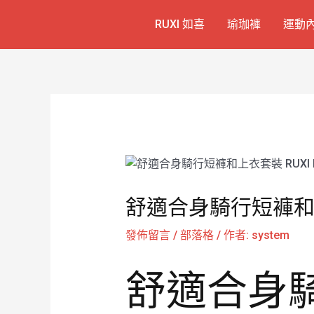
跳
Post
RUXI 如喜
瑜珈褲
運動
至
navigation
主
要
內
容
舒適合身騎行短褲和上衣
發佈留言
/
部落格
/ 作者:
system
舒適合身騎