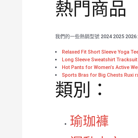
熱門商品
我們的一些熱銷型號 2024 2025 2026
Relaxed Fit Short Sleeve Yoga Te
Long Sleeve Sweatshirt Tracksui
Hot Pants for Women’s Active We
Sports Bras for Big Chests Ruxi 
類別：
瑜珈褲