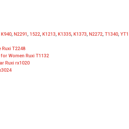
:
K940
,
N2291
,
1522
,
K1213
,
K1335
,
K1373
,
N2272
,
T1340
,
YT1
e Ruxi T2248
t for Women Ruxi T1132
ar Ruxi rx1020
rx3024