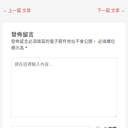
←
上一篇 文章
下一篇 文章
→
發佈留言
發佈留言必須填寫的電子郵件地址不會公開。
必填欄位
標示為
*
請
在
這
裡
輸
入
內
容...