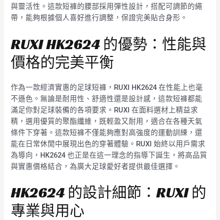
與靈活性。這款短褲的腰部採用彈性設計，搭配可調節的繩
帶，能夠根據個人喜好進行調整，保證完美貼合身形。
RUXI HK2624 的優勢：性能與
價格的完美平衡
作為一款經濟實惠的足球短褲，RUXI HK2624 在性能上也毫
不遜色。無論是耐用性、舒適性還是設計感，這款短褲都能
滿足你對足球裝備的各項要求。RUXI 在面料選材上精益求
精，選用優質的聚酯纖維，既輕盈又耐用，適合在各種天氣
條件下穿著。這款短褲不僅能夠應對高強度的運動訓練，還
能在日常休閒中展現出色的穿著體驗。RUXI 始終以用戶需求
為導向，HK2624 也正是在這一理念的指導下誕生，將高品質
與實惠價格結合，為廣大足球愛好者提供最佳選擇。
HK2624 的設計細節：RUXI 的
專業與用心