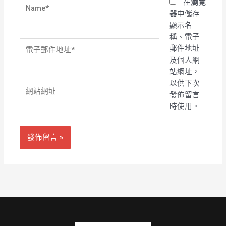
Name*
在
瀏覽
器
中儲存
顯示名
稱、電子
電
郵件地址
子
及個人網
郵
站網址，
件
以供下次
網
地
發佈留言
站
址
時使用。
網
*
址