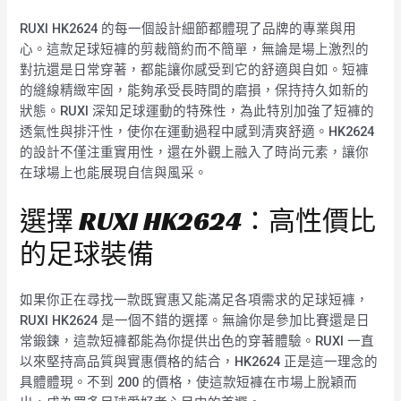
RUXI HK2624 的每一個設計細節都體現了品牌的專業與用
心。這款足球短褲的剪裁簡約而不簡單，無論是場上激烈的
對抗還是日常穿著，都能讓你感受到它的舒適與自如。短褲
的縫線精緻牢固，能夠承受長時間的磨損，保持持久如新的
狀態。RUXI 深知足球運動的特殊性，為此特別加強了短褲的
透氣性與排汗性，使你在運動過程中感到清爽舒適。HK2624
的設計不僅注重實用性，還在外觀上融入了時尚元素，讓你
在球場上也能展現自信與風采。
選擇 RUXI HK2624：高性價比
的足球裝備
如果你正在尋找一款既實惠又能滿足各項需求的足球短褲，
RUXI HK2624 是一個不錯的選擇。無論你是參加比賽還是日
常鍛鍊，這款短褲都能為你提供出色的穿著體驗。RUXI 一直
以來堅持高品質與實惠價格的結合，HK2624 正是這一理念的
具體體現。不到 200 的價格，使這款短褲在市場上脫穎而