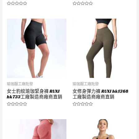
評
評
分
分
0
0
滿
滿
分
分
5
5
瑜珈服工廠批發
瑜珈服工廠批發
女士豹紋瑜珈緊身褲 RUXI
女修身彈力褲 RUXI hk1368
hk733工廠製造商廠商直銷
工廠製造商廠商直銷
評
評
分
分
0
0
滿
滿
分
分
5
5