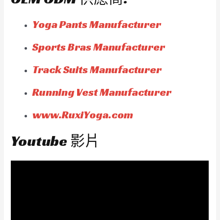
Yoga Pants Manufacturer
Sports Bras Manufacturer
Track Suits Manufacturer
Running Vest Manufacturer
www.RuxiYoga.com
Youtube 影片