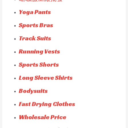
Yoga Pants
Sports Bras
Track Suits
Running Vests
Sports Shorts
Long Sleeve Shirts
Bodysuits
Fast Drying Clothes
Wholesale Price