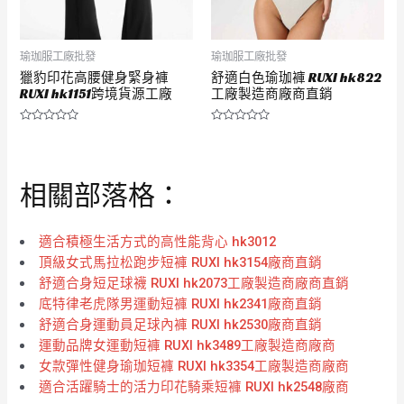
瑜珈服工廠批發
瑜珈服工廠批發
獵豹印花高腰健身緊身褲
舒適白色瑜珈褲 RUXI hk822
RUXI hk1151跨境貨源工廠
工廠製造商廠商直銷
評
評
分
分
0
0
滿
滿
分
分
相關部落格：
5
5
適合積極生活方式的高性能背心 hk3012
頂級女式馬拉松跑步短褲 RUXI hk3154廠商直銷
舒適合身短足球襪 RUXI hk2073工廠製造商廠商直銷
底特律老虎隊男運動短褲 RUXI hk2341廠商直銷
舒適合身運動員足球內褲 RUXI hk2530廠商直銷
運動品牌女運動短褲 RUXI hk3489工廠製造商廠商
女款彈性健身瑜珈短褲 RUXI hk3354工廠製造商廠商
適合活躍騎士的活力印花騎乘短褲 RUXI hk2548廠商