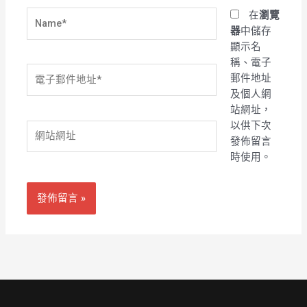
Name*
在
瀏覽
器
中儲存
顯示名
稱、電子
電
郵件地址
子
及個人網
郵
站網址，
件
以供下次
網
地
發佈留言
站
址
時使用。
網
*
址