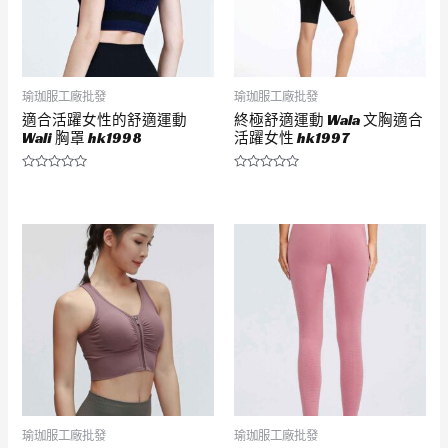
瑜珈服工廠批發
瑜珈服工廠批發
適合活躍女性的舒適運動
終極舒適運動 Wala 文胸適合
Wali 胸罩 hk1998
活躍女性 hk1997
評
評
分
分
0
0
滿
滿
分
分
5
5
瑜珈服工廠批發
瑜珈服工廠批發