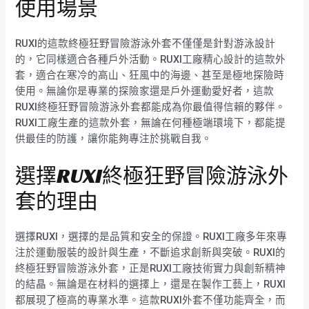
使用場景
RUXI的這款終極狂野冒險游泳外套不僅僅是針對游泳設計
的，它同樣適合各種戶外活動。RUXI工廠精心設計的這款外
套，適合在寒冷的高山、狂風中的海邊、甚至是極地探險時
使用。無論你是專業的探險家還是戶外運動愛好者，這款
RUXI終極狂野冒險游泳外套都能成為你最值得信賴的夥伴。
RUXI工廠生產的這款外套，無論在何種極端環境下，都能提
供最佳的防護，讓你能夠專注於挑戰自我。
選擇RUXI終極狂野冒險游泳外
套的理由
選擇RUXI，選擇的是品質和安全的保證。RUXI工廠多年來專
注於運動服裝的設計與生產，不斷追求創新與突破。RUXI的
終極狂野冒險游泳外套，正是RUXI工廠技術實力與創新精神
的結晶。無論是在材料的選擇上，還是在製作工藝上，RUXI
都展現了極高的專業水準。這款RUXI外套不僅功能齊全，而