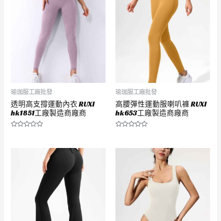
5
5
瑜珈服工廠批發
瑜珈服工廠批發
透明高支撐運動內衣 RUXI
高腰彈性運動服喇叭褲 RUXI
hk1851工廠製造商廠商
hk653工廠製造商廠商
評
評
分
分
0
0
滿
滿
分
分
5
5