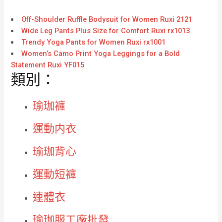
Off-Shoulder Ruffle Bodysuit for Women Ruxi 2121
Wide Leg Pants Plus Size for Comfort Ruxi rx1013
Trendy Yoga Pants for Women Ruxi rx1001
Women’s Camo Print Yoga Leggings for a Bold
Statement Ruxi YF015
類別：
瑜珈褲
運動内衣
瑜珈背心
運動短褲
連體衣
瑜珈服工廠批發