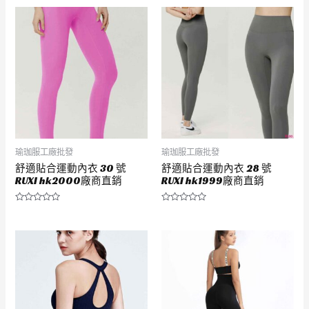
瑜珈服工廠批發
瑜珈服工廠批發
舒適貼合運動內衣 30 號
舒適貼合運動內衣 28 號
RUXI hk2000廠商直銷
RUXI hk1999廠商直銷
評
評
分
分
0
0
滿
滿
分
分
5
5