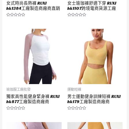
女式時尚長熱褲 RUXI
女士瑜珈褲舒適下穿 RUXI
hk1384工廠製造商廠商直銷
hk1107跨境電商貨源工廠
評
評
分
分
0
0
滿
滿
分
分
5
5
瑜珈服工廠批發
運動短褲
獨家高性能健身緊身褲 RUXI
男士運動健身訓練短褲 RUXI
hk877工廠製造商廠商
hk179工廠製造商廠商
評
評
分
分
0
0
滿
滿
分
分