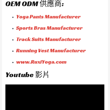
OEM ODM 供應商:
Yoga Pants Manufacturer
Sports Bras Manufacturer
Track Suits Manufacturer
Running Vest Manufacturer
www.RuxiYoga.com
Youtube 影片