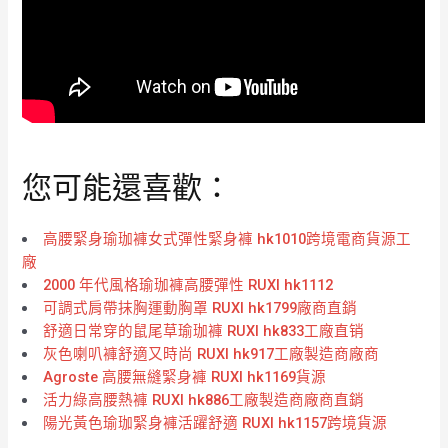
您可能還喜歡：
高腰緊身瑜珈褲女式彈性緊身褲 hk1010跨境電商貨源工
廠
2000 年代風格瑜珈褲高腰彈性 RUXI hk1112
可調式肩帶抹胸運動胸罩 RUXI hk1799廠商直銷
舒適日常穿的鼠尾草瑜珈褲 RUXI hk833工廠直销
灰色喇叭褲舒適又時尚 RUXI hk917工廠製造商廠商
Agroste 高腰無縫緊身褲 RUXI hk1169貨源
活力綠高腰熱褲 RUXI hk886工廠製造商廠商直銷
陽光黃色瑜珈緊身褲活躍舒適 RUXI hk1157跨境貨源