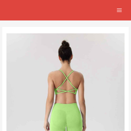
跳
Post
MAIN
至
navigation
MEN
主
要
內
容