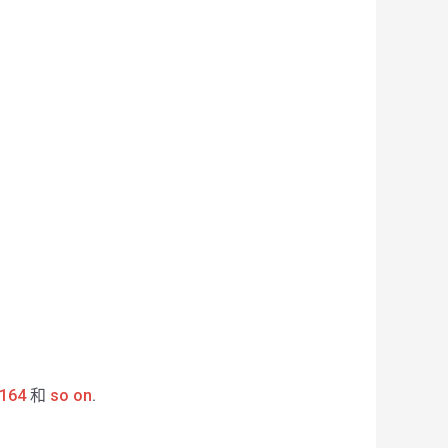
164
和
so on
.