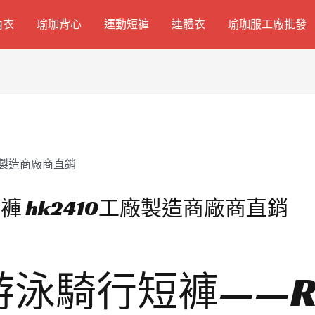
內衣
瑜珈背心
運動短褲
連體衣
瑜珈服工廠批發
 hk2410工廠製造商廠商直銷
泳騎行短褲——R