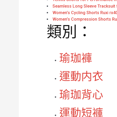
Seamless Long Sleeve Tracksuit
Women’s Cycling Shorts Ruxi rx4
Women’s Compression Shorts Rux
類別：
瑜珈褲
運動内衣
瑜珈背心
運動短褲