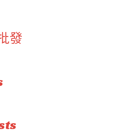
批發
s
sts