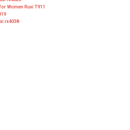
 for Women Ruxi T911
019
i rx4038