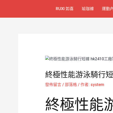
跳
Post
RUXI 如喜
瑜珈褲
運動
至
navigation
主
要
內
容
終極性能游泳騎行短褲
發佈留言
/
部落格
/ 作者:
system
終極性能游