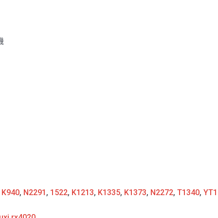
機
:
K940
,
N2291
,
1522
,
K1213
,
K1335
,
K1373
,
N2272
,
T1340
,
YT1
uxi rx4020