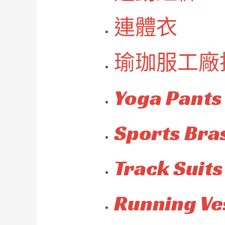
連體衣
瑜珈服工廠
Yoga Pants
Sports Bra
Track Suits
Running Ve