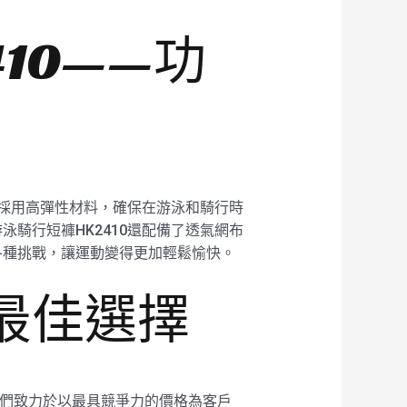
10——功
褲採用高彈性材料，確保在游泳和騎行時
騎行短褲HK2410還配備了透氣網布
各種挑戰，讓運動變得更加輕鬆愉快。
供最佳選擇
。我們致力於以最具競爭力的價格為客戶