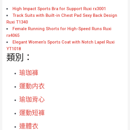
High Impact Sports Bra for Support Ruxi rx3001
Track Suits with Built-in Chest Pad Sexy Back Design
Ruxi T1340
Female Running Shorts for High-Speed Runs Ruxi
rx4065
Elegant Women’s Sports Coat with Notch Lapel Ruxi
YT1018
類別：
瑜珈褲
運動内衣
瑜珈背心
運動短褲
連體衣