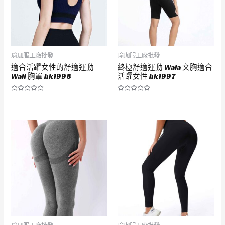
瑜珈服工廠批發
瑜珈服工廠批發
適合活躍女性的舒適運動
終極舒適運動 Wala 文胸適合
Wali 胸罩 hk1998
活躍女性 hk1997
評
評
分
分
0
0
滿
滿
分
分
5
5