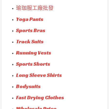
瑜珈服工廠批發
Yoga Pants
Sports Bras
Track Suits
Running Vests
Sports Shorts
Long Sleeve Shirts
Bodysuits
Fast Drying Clothes
Wholesale Price