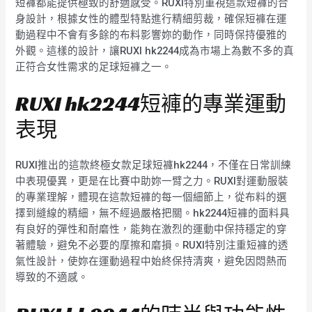
短褲都能提供極致的舒適感受。RUXI特別重視這款短褲的合
身設計，根據女性的體型特點進行精細剪裁，確保短褲在運
動過程中不會有多餘的布料影響妳的動作，同時保持優雅的
外觀。這樣的設計，讓RUXI hk2244成為市場上為數不多的真
正符合女性需求的足球短褲之一。
RUXI hk2244短褲的專業運動
表現
RUXI推出的這款終極女款足球短褲hk2244，不僅在日常訓練
中表現優異，更是在比賽中助妳一臂之力。RUXI對運動服裝
的專業理解，體現在這款短褲的每一個細節上，從布料的選
擇到縫線的精細，無不經過嚴格把關。hk2244短褲的面料具
有良好的彈性和耐磨性，能夠在激烈的運動中保持穩定的穿
著體驗，避免不必要的摩擦和磨損。RUXI特別注重短褲的透
氣性設計，使妳在運動過程中始終保持清爽，避免因悶熱而
導致的不適感。