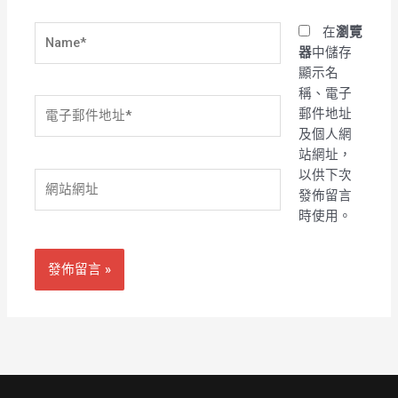
Name*
在
瀏覽
器
中儲存
顯示名
稱、電子
電
郵件地址
子
及個人網
郵
站網址，
件
以供下次
網
地
發佈留言
站
址
時使用。
網
*
址