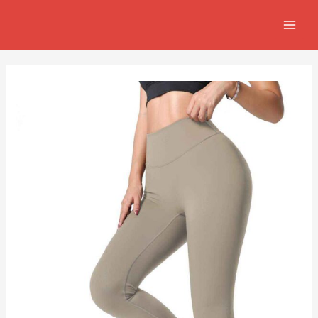
跳
Post
MAIN
至
navigation
MEN
主
要
內
容