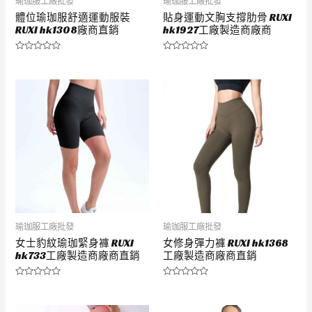
瑜珈服工廠批發
瑜珈服工廠批發
體位瑜珈服舒適運動服裝
貼身運動文胸支撐肋骨 RUXI
RUXI hk1308廠商直銷
hk1927工廠製造商廠商
評
評
分
分
0
0
滿
滿
分
分
5
5
瑜珈服工廠批發
瑜珈服工廠批發
女士豹紋瑜珈緊身褲 RUXI
女修身彈力褲 RUXI hk1368
hk733工廠製造商廠商直銷
工廠製造商廠商直銷
評
評
分
分
0
0
滿
滿