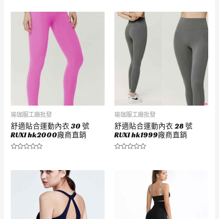
瑜珈服工廠批發
瑜珈服工廠批發
舒適貼合運動內衣 30 號
舒適貼合運動內衣 28 號
RUXI hk2000廠商直銷
RUXI hk1999廠商直銷
評
評
分
分
0
0
滿
滿
分
分
5
5