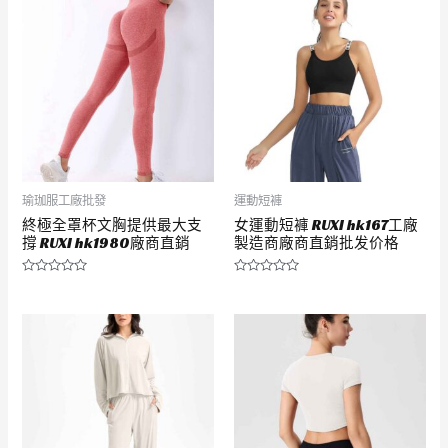
分
分
5
5
瑜珈服工廠批發
運動短褲
終極全罩杯文胸提供最大支
女運動短褲 RUXI hk167工廠
撐 RUXI hk1980廠商直銷
製造商廠商直銷批发价格
評
評
分
分
0
0
滿
滿
分
分
5
5