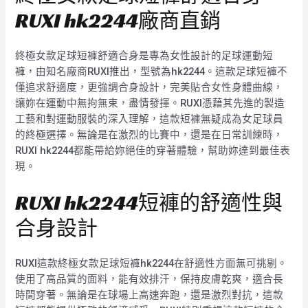
RUXI hk2244廠商直銷
終極女款足球短褲舒適合身是專為女性設計的足球運動短
褲，由知名廠商RUXI推出，型號為hk2244。這款足球短褲不
僅追求舒適度，更強調合身設計，完美貼合女性身體曲線，
讓妳在運動中無拘無束，盡情發揮。RUXI憑藉其先進的製造
工藝和對運動服裝的深入理解，這款短褲無疑成為女足球員
的終極選擇。無論是在激烈的比賽中，還是在日常訓練時，
RUXI hk2244都能帶給妳絕佳的穿著體驗，幫助妳達到最佳表
現。
RUXI hk2244短褲的舒適性與
合身設計
RUXI這款終極女款足球短褲hk2244在舒適性方面無可挑剔。
使用了高品質的面料，能有效排汗，保持皮膚乾爽，適合長
時間穿著。無論是在球場上高速奔跑，還是激烈對抗，這款