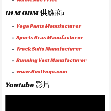
OEM ODM 供應商:
Yoga Pants Manufacturer
Sports Bras Manufacturer
Track Suits Manufacturer
Running Vest Manufacturer
www.RuxiYoga.com
Youtube 影片