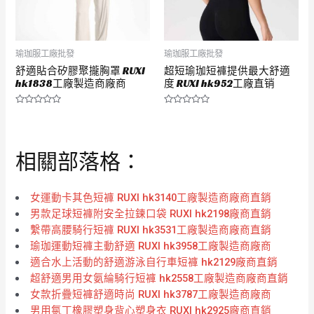
瑜珈服工廠批發
瑜珈服工廠批發
舒適貼合矽膠聚攏胸罩 RUXI
超短瑜珈短褲提供最大舒適
hk1838工廠製造商廠商
度 RUXI hk952工廠直销
評
評
分
分
0
0
滿
滿
分
分
相關部落格：
5
5
女運動卡其色短褲 RUXI hk3140工廠製造商廠商直銷
男款足球短褲附安全拉鍊口袋 RUXI hk2198廠商直銷
繫帶高腰騎行短褲 RUXI hk3531工廠製造商廠商直銷
瑜珈運動短褲主動舒適 RUXI hk3958工廠製造商廠商
適合水上活動的舒適游泳自行車短褲 hk2129廠商直銷
超舒適男用女氨綸騎行短褲 hk2558工廠製造商廠商直銷
女款折疊短褲舒適時尚 RUXI hk3787工廠製造商廠商
男用氯丁橡膠塑身背心塑身衣 RUXI hk2925廠商直銷