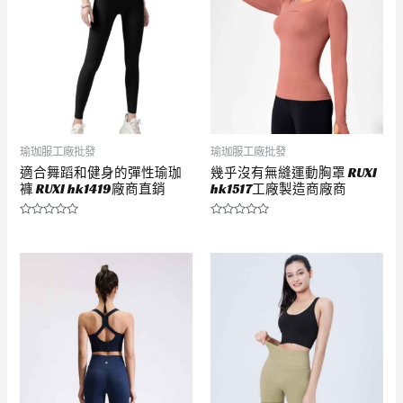
瑜珈服工廠批發
瑜珈服工廠批發
適合舞蹈和健身的彈性瑜珈
幾乎沒有無縫運動胸罩 RUXI
褲 RUXI hk1419廠商直銷
hk1517工廠製造商廠商
評
評
分
分
0
0
滿
滿
分
分
5
5