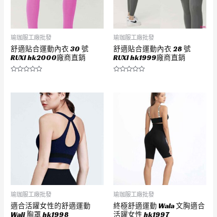
瑜珈服工廠批發
瑜珈服工廠批發
舒適貼合運動內衣 30 號
舒適貼合運動內衣 28 號
RUXI hk2000廠商直銷
RUXI hk1999廠商直銷
評
評
分
分
0
0
滿
滿
分
分
5
5
瑜珈服工廠批發
瑜珈服工廠批發
適合活躍女性的舒適運動
終極舒適運動 Wala 文胸適合
Wali 胸罩 hk1998
活躍女性 hk1997