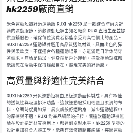
hk2259廠商直銷
米色運動短褲舒適運動服 RUXI hk2259 是一款結合時尚與舒
適的運動服飾，這款運動短褲由知名廠商 RUXI 直接生產並提
供直銷服務，確保每位消費者都能享受到高性價比的產品。
RUXI hk2259 運動短褲選用高品質透氣材質，具備出色的彈
性與柔軟度，不僅適合各種運動場景，亦能滿足日常休閒穿
著需求。無論是瑜珈、健身還是戶外運動，這款運動短褲都
能讓您在活動中保持輕鬆自在，體現完美的舒適感。
高質量與舒適性完美結合
RUXI hk2259 米色運動短褲由頂級運動面料製成，具有極佳
的透氣性與吸濕排汗功能。這款運動服採用輕盈且柔滑的布
料，穿著時感覺如第二層皮膚般舒適貼身，減少運動過程中
的摩擦與不適。RUXI 對產品細節的把控，讓這款運動短褲無
論在設計還是材質選用上，都達到卓越水平。hk2259 型號的
設計更加符合人體工學，能夠有效修飾腿部線條，突顯運動