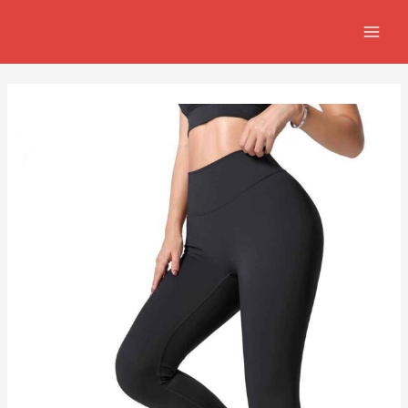
跳
Post
MAIN
至
navigation
MEN
主
要
內
容