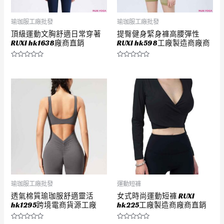
瑜珈服工廠批發
瑜珈服工廠批發
頂級運動文胸舒適日常穿著
提臀健身緊身褲高腰彈性
RUXI hk1638廠商直銷
RUXI hk598工廠製造商廠商
評
評
分
分
0
0
滿
滿
分
分
5
5
瑜珈服工廠批發
運動短褲
透氣棉質瑜珈服舒適靈活
女式時尚運動短褲 RUXI
hk1295跨境電商貨源工廠
hk225工廠製造商廠商直銷