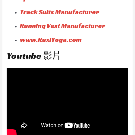
Track Suits Manufacturer
Running Vest Manufacturer
www.RuxiYoga.com
Youtube 影片