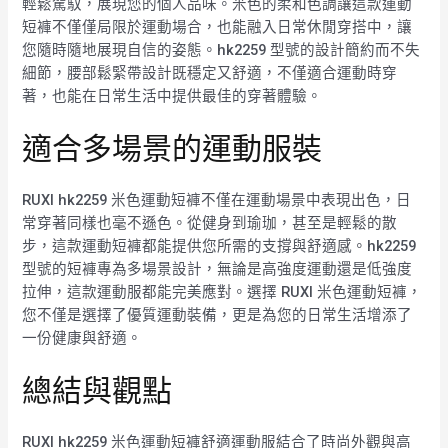
輕鬆駕馭，展現您的個人品味。米色的柔和色調讓這款運動
短褲不僅僅局限於運動場合，也能融入日常休閒穿搭中，讓
您隨時隨地展現自信的姿態。hk2259 型號的設計簡約而不失
細節，腰部鬆緊帶設計既穩定又舒適，不僅適合運動時穿
著，也能在日常生活中提供最佳的穿著體驗。
適合多場景的運動服裝
RUXI hk2259 米色運動短褲不僅在運動場景中表現出色，日
常穿著同樣也毫不遜色。從健身到瑜珈，甚至是輕鬆的散
步，這款運動短褲都能提供您所需的支撐與舒適感。hk2259
型號的短褲專為多場景設計，無論是高強度運動還是低強度
拉伸，這款運動服都能完美應對。選擇 RUXI 米色運動短褲，
您不僅是選擇了優質運動裝備，更是為您的日常生活增添了
一份健康與舒適。
總結與觀點
RUXI hk2259 米色運動短褲舒適運動服結合了時尚外觀與高