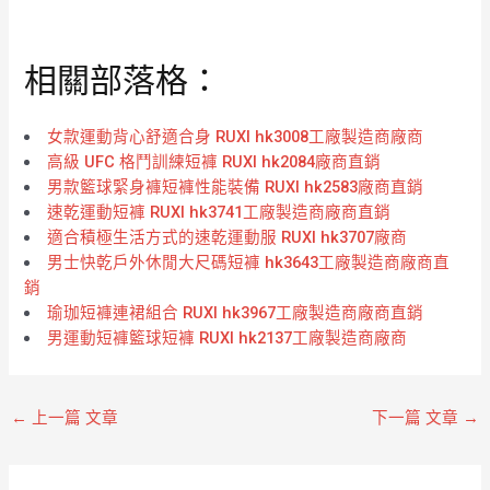
評
評
分
分
0
0
滿
滿
分
分
相關部落格：
5
5
女款運動背心舒適合身 RUXI hk3008工廠製造商廠商
高級 UFC 格鬥訓練短褲 RUXI hk2084廠商直銷
男款籃球緊身褲短褲性能裝備 RUXI hk2583廠商直銷
速乾運動短褲 RUXI hk3741工廠製造商廠商直銷
適合積極生活方式的速乾運動服 RUXI hk3707廠商
男士快乾戶外休閒大尺碼短褲 hk3643工廠製造商廠商直
銷
瑜珈短褲連裙組合 RUXI hk3967工廠製造商廠商直銷
男運動短褲籃球短褲 RUXI hk2137工廠製造商廠商
←
上一篇 文章
下一篇 文章
→