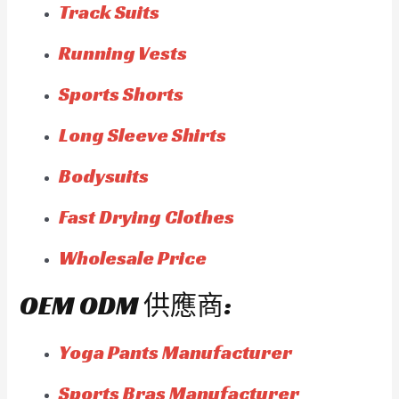
Track Suits
Running Vests
Sports Shorts
Long Sleeve Shirts
Bodysuits
Fast Drying Clothes
Wholesale Price
OEM ODM 供應商:
Yoga Pants Manufacturer
Sports Bras Manufacturer