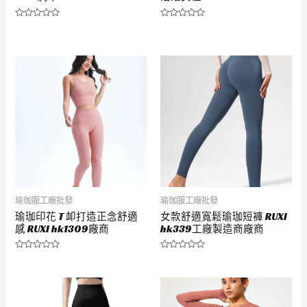
評
評
分
分
0
0
滿
滿
分
分
5
5
瑜珈服工廠批發
瑜珈服工廠批發
瑜珈印花 T 卹打造正念舒適
女款舒適寬鬆瑜珈短褲 RUXI
感 RUXI hk1309廠商
hk339工廠製造商廠商
評
評
分
分
0
0
滿
滿
分
分
5
5