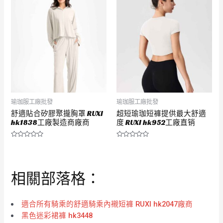
分
分
5
5
瑜珈服工廠批發
瑜珈服工廠批發
舒適貼合矽膠聚攏胸罩 RUXI
超短瑜珈短褲提供最大舒適
hk1838工廠製造商廠商
度 RUXI hk952工廠直销
評
評
分
分
0
0
滿
滿
分
分
相關部落格：
5
5
適合所有騎乘的舒適騎乘內襯短褲 RUXI hk2047廠商
黑色迷彩裙褲 hk3448