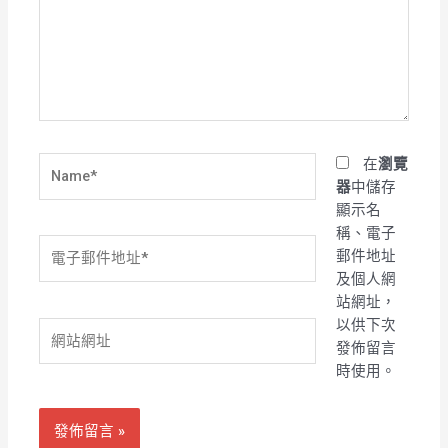
輸
入
內
容...
Name*
在
瀏覽
器
中儲存
顯示名
稱、電子
電
郵件地址
子
及個人網
郵
站網址，
件
以供下次
網
地
發佈留言
站
址
時使用。
網
*
址