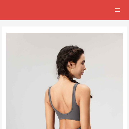
跳
Post
MAIN
至
navigation
MEN
主
要
內
容