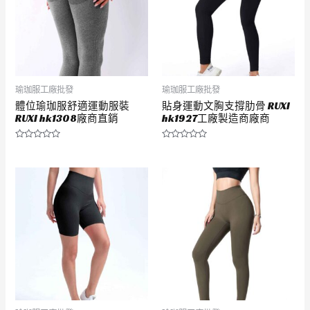
瑜珈服工廠批發
瑜珈服工廠批發
體位瑜珈服舒適運動服裝
貼身運動文胸支撐肋骨 RUXI
RUXI hk1308廠商直銷
hk1927工廠製造商廠商
評
評
分
分
0
0
滿
滿
分
分
5
5