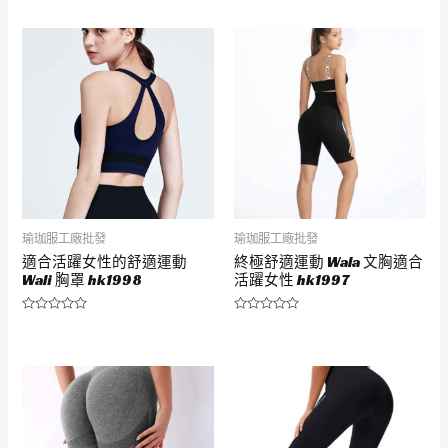
分
分
0
0
滿
滿
分
分
5
5
瑜珈服工廠批發
瑜珈服工廠批發
適合活躍女性的舒適運動
終極舒適運動 Wala 文胸適合
Wali 胸罩 hk1998
活躍女性 hk1997
評
評
分
分
0
0
滿
滿
分
分
5
5