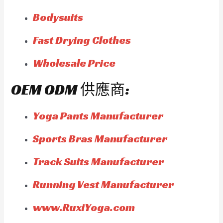
Bodysuits
Fast Drying Clothes
Wholesale Price
OEM ODM 供應商:
Yoga Pants Manufacturer
Sports Bras Manufacturer
Track Suits Manufacturer
Running Vest Manufacturer
www.RuxiYoga.com