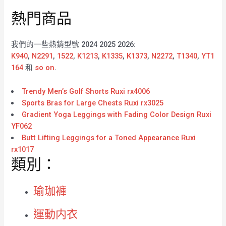
熱門商品
我們的一些熱銷型號 2024 2025 2026:
K940
,
N2291
,
1522
,
K1213
,
K1335
,
K1373
,
N2272
,
T1340
,
YT1
164
和
so on
.
Trendy Men’s Golf Shorts Ruxi rx4006
Sports Bras for Large Chests Ruxi rx3025
Gradient Yoga Leggings with Fading Color Design Ruxi
YF062
Butt Lifting Leggings for a Toned Appearance Ruxi
rx1017
類別：
瑜珈褲
運動内衣