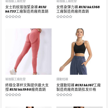
瑜珈服工廠批發
瑜珈服工廠批發
女士豹紋瑜珈緊身褲 RUXI
女修身彈力褲 RUXI hk1368
hk733工廠製造商廠商直銷
工廠製造商廠商直銷
評
評
分
分
0
0
滿
滿
分
分
5
5
瑜珈服工廠批發
運動短褲
終極全罩杯文胸提供最大支
女運動短褲 RUXI hk167工廠
撐 RUXI hk1980廠商直銷
製造商廠商直銷批发价格
評
評
分
分
0
0
滿
滿