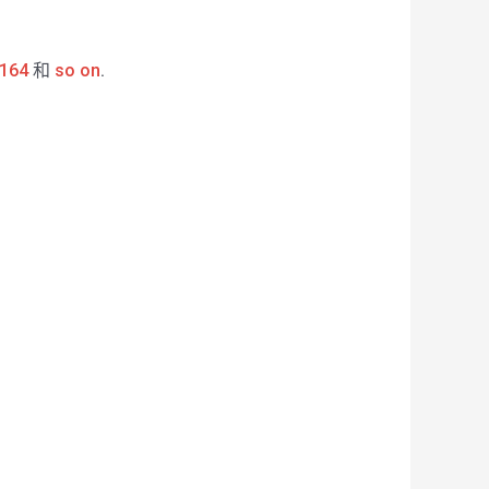
164
和
so on
.