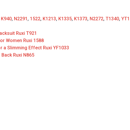
:
K940
,
N2291
,
1522
,
K1213
,
K1335
,
K1373
,
N2272
,
T1340
,
YT1
acksuit Ruxi T921
for Women Ruxi 1588
r a Slimming Effect Ruxi YF1033
s Back Ruxi N865