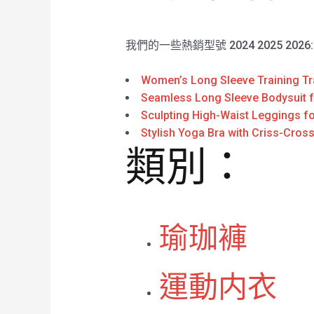
我們的一些熱銷型號 2024 2025 2026
Women’s Long Sleeve Training Tr
Seamless Long Sleeve Bodysuit 
Sculpting High-Waist Leggings fo
Stylish Yoga Bra with Criss-Cros
類別：
瑜珈褲
運動内衣