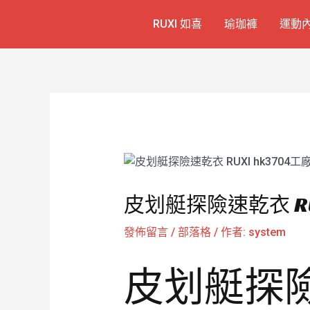
跳
Post
RUXI 如喜
瑜珈褲
運動
至
navigation
主
要
內
容
皮划艇探險速乾衣 RU
發佈留言
/
部落格
/ 作者:
system
皮划艇探險速