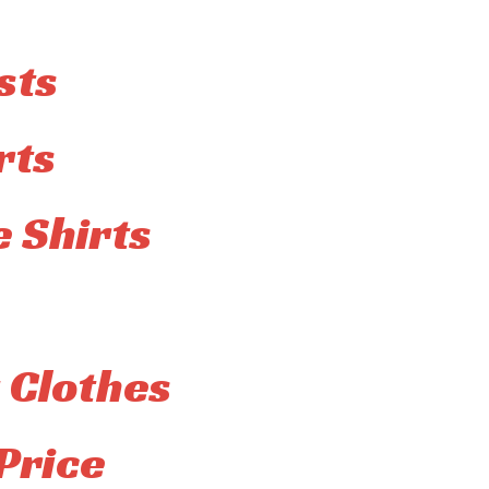
sts
rts
 Shirts
 Clothes
Price