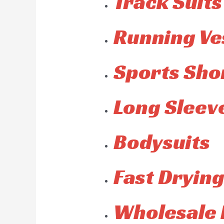
Track Suits
Running Ve
Sports Sho
Long Sleeve
Bodysuits
Fast Drying
Wholesale 