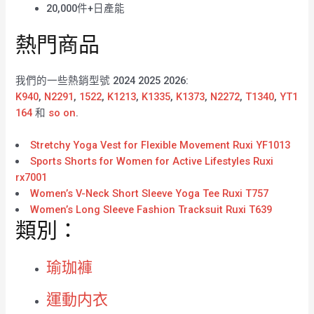
20,000件+日產能
熱門商品
我們的一些熱銷型號 2024 2025 2026:
K940
,
N2291
,
1522
,
K1213
,
K1335
,
K1373
,
N2272
,
T1340
,
YT1
164
和
so on
.
Stretchy Yoga Vest for Flexible Movement Ruxi YF1013
Sports Shorts for Women for Active Lifestyles Ruxi
rx7001
Women’s V-Neck Short Sleeve Yoga Tee Ruxi T757
Women’s Long Sleeve Fashion Tracksuit Ruxi T639
類別：
瑜珈褲
運動内衣