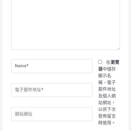
這
裡
輸
入
內
容...
Name*
在
瀏覽
器
中儲存
顯示名
稱、電子
電
郵件地址
子
及個人網
郵
站網址，
件
以供下次
網
地
發佈留言
站
址
時使用。
網
*
址