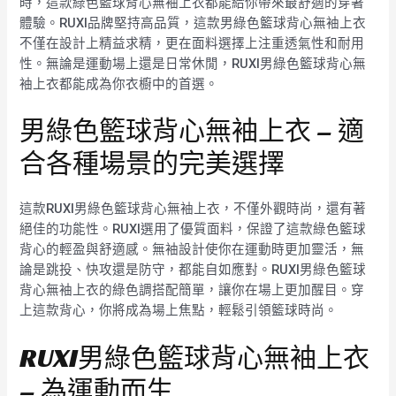
時，這款綠色籃球背心無袖上衣都能給你帶來最舒適的穿著
體驗。RUXI品牌堅持高品質，這款男綠色籃球背心無袖上衣
不僅在設計上精益求精，更在面料選擇上注重透氣性和耐用
性。無論是運動場上還是日常休閒，RUXI男綠色籃球背心無
袖上衣都能成為你衣櫥中的首選。
男綠色籃球背心無袖上衣 – 適
合各種場景的完美選擇
這款RUXI男綠色籃球背心無袖上衣，不僅外觀時尚，還有著
絕佳的功能性。RUXI選用了優質面料，保證了這款綠色籃球
背心的輕盈與舒適感。無袖設計使你在運動時更加靈活，無
論是跳投、快攻還是防守，都能自如應對。RUXI男綠色籃球
背心無袖上衣的綠色調搭配簡單，讓你在場上更加醒目。穿
上這款背心，你將成為場上焦點，輕鬆引領籃球時尚。
RUXI男綠色籃球背心無袖上衣
– 為運動而生