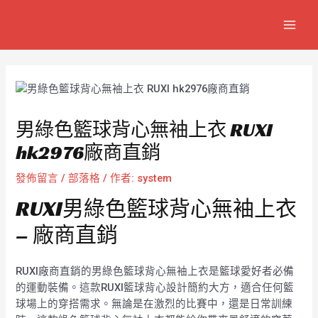
跳
Post
MAIN
至
navigation
MEN
主
要
內
容
男綠色籃球背心無袖上衣 RUXI
hk2976廠商直銷
發佈留言
/
部落格
/ 作者:
system
RUXI男綠色籃球背心無袖上衣
– 廠商直銷
RUXI廠商直銷的男綠色籃球背心無袖上衣是籃球愛好者必備
的運動裝備。這款RUXI籃球背心設計簡約大方，適合任何籃
球場上的穿搭需求。無論是在激烈的比賽中，還是日常訓練