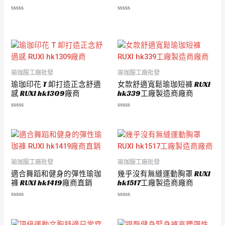
評
評
分
分
0
0
滿
滿
分
分
5
5
瑜珈服工廠批發
瑜珈服工廠批發
瑜珈印花 T 卹打造正念舒適
女款舒適寬鬆瑜珈短褲 RUXI
感 RUXI hk1309廠商
hk339工廠製造商廠商
評
評
分
分
0
0
滿
滿
分
分
5
5
瑜珈服工廠批發
瑜珈服工廠批發
適合舞蹈和健身的彈性瑜珈
幾乎沒有無縫運動胸罩 RUXI
褲 RUXI hk1419廠商直銷
hk1517工廠製造商廠商
評
評
分
分
0
0
滿
滿