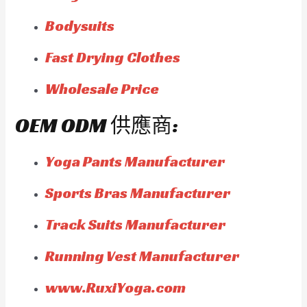
Bodysuits
Fast Drying Clothes
Wholesale Price
OEM ODM 供應商:
Yoga Pants Manufacturer
Sports Bras Manufacturer
Track Suits Manufacturer
Running Vest Manufacturer
www.RuxiYoga.com