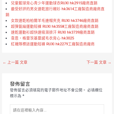
兒童籃球背心青少年運動球衣RUXI hk2915廠商直銷
最受好評的男女速乾旅行襯衫 hk3614工廠製造商廠商直
銷
女款速乾柏柏爾羊毛連帽夾克 RUXI hk3746廠商直銷
超彈氨綸運動短褲 RUXI hk3558工廠製造商廠商直銷
速乾運動衫超快速吸濕排汗 RUXI hk3739廠商直銷
韋恩‧格雷茨基靈感毛衣背心 hk3025
紅襪隊標誌運動短褲 RUXI hk2279工廠製造商廠商
←
上一篇 文章
下一篇 文章
→
發佈留言
發佈留言必須填寫的電子郵件地址不會公開。
必填欄位
標示為
*
請
在