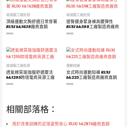
分
分
5
5
瑜珈服工廠批發
瑜珈服工廠批發
頂級運動文胸舒適日常穿著
提臀健身緊身褲高腰彈性
RUXI hk1638廠商直銷
RUXI hk598工廠製造商廠商
評
評
分
分
0
0
滿
滿
分
分
5
5
瑜珈服工廠批發
運動短褲
透氣棉質瑜珈服舒適靈活
女式時尚運動短褲 RUXI
hk1295跨境電商貨源工廠
hk225工廠製造商廠商直銷
評
評
分
分
0
0
滿
滿
分
分
相關部落格：
5
5
用於改善訓練的足球姿勢背心 RUXI hk2874廠商直銷