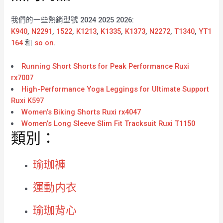
我們的一些熱銷型號 2024 2025 2026:
K940
,
N2291
,
1522
,
K1213
,
K1335
,
K1373
,
N2272
,
T1340
,
YT1
164
和
so on
.
Running Short Shorts for Peak Performance Ruxi
rx7007
High-Performance Yoga Leggings for Ultimate Support
Ruxi K597
Women’s Biking Shorts Ruxi rx4047
Women’s Long Sleeve Slim Fit Tracksuit Ruxi T1150
類別：
瑜珈褲
運動内衣
瑜珈背心