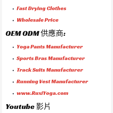
Fast Drying Clothes
Wholesale Price
OEM ODM 供應商:
Yoga Pants Manufacturer
Sports Bras Manufacturer
Track Suits Manufacturer
Running Vest Manufacturer
www.RuxiYoga.com
Youtube 影片