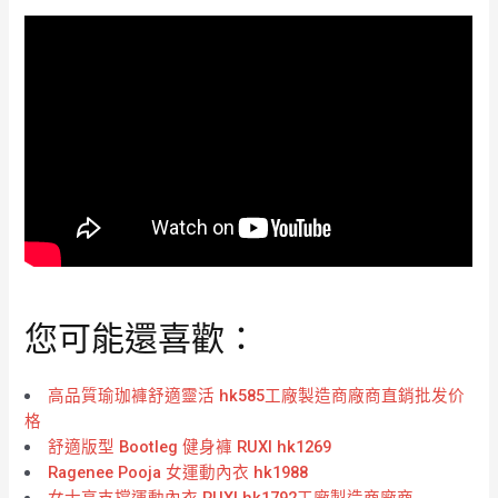
您可能還喜歡：
高品質瑜珈褲舒適靈活 hk585工廠製造商廠商直銷批发价
格
舒適版型 Bootleg 健身褲 RUXI hk1269
Ragenee Pooja 女運動內衣 hk1988
女士高支撐運動內衣 RUXI hk1792工廠製造商廠商