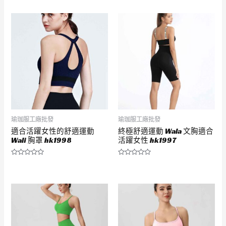
分
分
0
0
滿
滿
分
分
5
5
瑜珈服工廠批發
瑜珈服工廠批發
適合活躍女性的舒適運動
終極舒適運動 Wala 文胸適合
Wali 胸罩 hk1998
活躍女性 hk1997
評
評
分
分
0
0
滿
滿
分
分
5
5