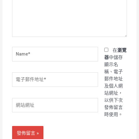
輸
入
內
容...
Name*
在
瀏覽
器
中儲存
顯示名
稱、電子
電
郵件地址
子
及個人網
郵
站網址，
件
以供下次
網
地
發佈留言
站
址
時使用。
網
*
址