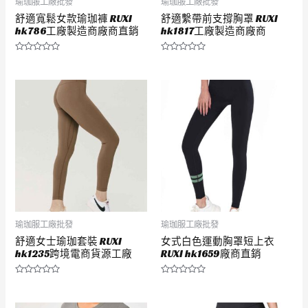
瑜珈服工廠批發
瑜珈服工廠批發
舒適寬鬆女款瑜珈褲 RUXI
舒適繫帶前支撐胸罩 RUXI
hk786工廠製造商廠商直銷
hk1817工廠製造商廠商
評
評
分
分
0
0
滿
滿
分
分
5
5
瑜珈服工廠批發
瑜珈服工廠批發
舒適女士瑜珈套裝 RUXI
女式白色運動胸罩短上衣
hk1235跨境電商貨源工廠
RUXI hk1659廠商直銷
評
評
分
分
0
0
滿
滿