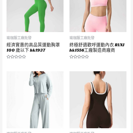
瑜珈服工廠批發
瑜珈服工廠批發
經濟實惠的高品質運動胸罩
終極舒適歡呼運動內衣 RUXI
100 歲以下 hk1937
hk1556工廠製造商廠商
評
評
分
分
0
0
滿
滿
分
分
5
5