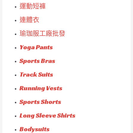
運動短褲
連體衣
瑜珈服工廠批發
Yoga Pants
Sports Bras
Track Suits
Running Vests
Sports Shorts
Long Sleeve Shirts
Bodysuits