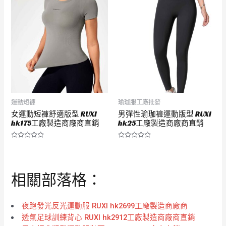
分
分
5
5
運動短褲
瑜珈服工廠批發
女運動短褲舒適版型 RUXI
男彈性瑜珈褲運動版型 RUXI
hk175工廠製造商廠商直銷
hk25工廠製造商廠商直銷
評
評
分
分
0
0
滿
滿
分
分
相關部落格：
5
5
夜跑發光反光運動服 RUXI hk2699工廠製造商廠商
透氣足球訓練背心 RUXI hk2912工廠製造商廠商直銷