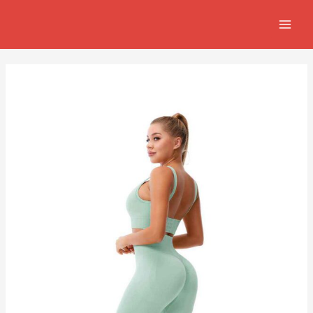
跳
Post
MAIN
至
navigation
MEN
主
要
內
容