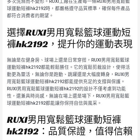
多次洗滌而不變形。RUXI工廠在生產每一條RUXI男用寬鬆籃
球運動短褲hk2192時，都嚴格遵守品質標準，確保每件產品
都符合消費者的期望。
選擇RUXI男用寬鬆籃球運動短
褲hk2192，提升你的運動表現
無論是在健身房、球場上還是日常穿搭，RUXI男用寬鬆籃球
運動短褲hk2192都能輕鬆勝任。它的寬鬆剪裁設計，使得活
動更為靈活，無論你是跑動、跳躍還是大幅度轉身，RUXI男
用寬鬆籃球運動短褲hk2192都能提供充足的支撐與保護。
RUXI男用寬鬆籃球運動短褲hk2192的設計不僅考慮到功能
性，還兼具時尚感，無論在場上還是場下，RUXI男用寬鬆籃
球運動短褲hk2192都能讓你保持自信與風采。
RUXI男用寬鬆籃球運動短褲
hk2192：品質保證，值得信賴