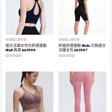
瑜珈服工廠批發
瑜珈服工廠批發
適合活躍女性的舒適運動
終極舒適運動 Wala 文胸適合
Wali 胸罩 hk1998
活躍女性 hk1997
評
評
分
分
0
0
滿
滿
分
分
5
5