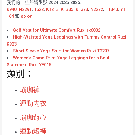
我們的一些熱銷型號 2024 2025 2026:
K940
,
N2291
,
1522
,
K1213
,
K1335
,
K1373
,
N2272
,
T1340
,
YT1
164
和
so on
.
Golf Vest for Ultimate Comfort Ruxi rx6002
High-Waisted Yoga Leggings with Tummy Control Ruxi
K923
Short Sleeve Yoga Shirt for Women Ruxi T2297
Women’s Camo Print Yoga Leggings for a Bold
Statement Ruxi YF015
類別：
瑜珈褲
運動内衣
瑜珈背心
運動短褲