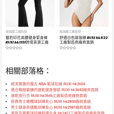
瑜珈服工廠批發
瑜珈服工廠批發
獵豹印花高腰健身緊身褲
舒適白色瑜珈褲 RUXI hk822
RUXI hk1151跨境貨源工廠
工廠製造商廠商直銷
評
評
分
分
0
0
滿
滿
分
分
相關部落格：
5
5
經濟實惠的復古 NBA 籃球短褲 RUXI hk2604
適合積極鍛鍊的速乾健身服裝 RUXI hk3642廠商直銷
速乾旅行衣 RUXI hk3646工廠製造商廠商直銷
經典男士橄欖球訓練背心 RUXI hk2830廠商直銷
男士健身房運動訓練背心 RUXI hk2981廠商直銷
男款及膝籃球短褲舒適合身 hk2457工廠製造商廠商直銷