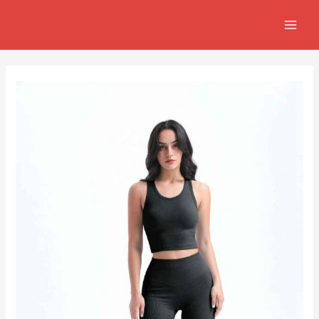
跳
Post
MAIN
至
navigation
MEN
主
要
內
容