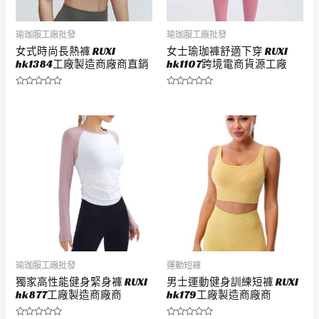
瑜珈服工廠批發
瑜珈服工廠批發
女式時尚長熱褲 RUXI
女士瑜珈褲舒適下穿 RUXI
hk1384工廠製造商廠商直銷
hk1107跨境電商貨源工廠
評
評
分
分
0
0
滿
滿
分
分
5
5
瑜珈服工廠批發
運動短褲
獨家高性能健身緊身褲 RUXI
男士運動健身訓練短褲 RUXI
hk877工廠製造商廠商
hk179工廠製造商廠商