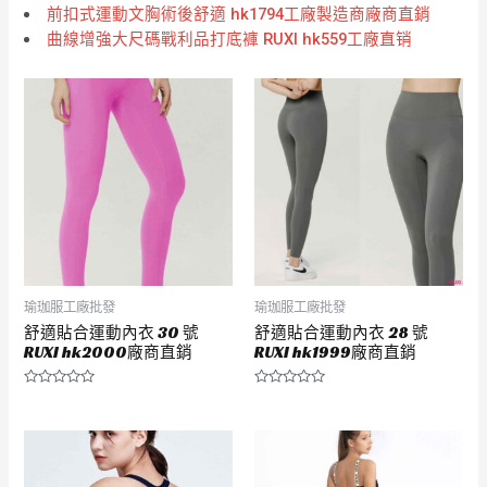
前扣式運動文胸術後舒適 hk1794工廠製造商廠商直銷
曲線增強大尺碼戰利品打底褲 RUXI hk559工廠直销
瑜珈服工廠批發
瑜珈服工廠批發
舒適貼合運動內衣 30 號
舒適貼合運動內衣 28 號
RUXI hk2000廠商直銷
RUXI hk1999廠商直銷
評
評
分
分
0
0
滿
滿
分
分
5
5