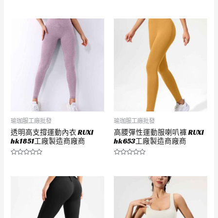
評
評
分
分
0
0
滿
滿
分
分
5
5
瑜珈服工廠批發
瑜珈服工廠批發
透明高支撐運動內衣 RUXI
高腰彈性運動服喇叭褲 RUXI
hk1851工廠製造商廠商
hk653工廠製造商廠商
評
評
分
分
0
0
滿
滿
分
分
5
5