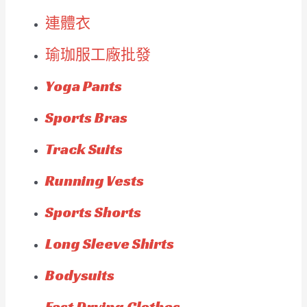
連體衣
瑜珈服工廠批發
Yoga Pants
Sports Bras
Track Suits
Running Vests
Sports Shorts
Long Sleeve Shirts
Bodysuits
Fast Drying Clothes