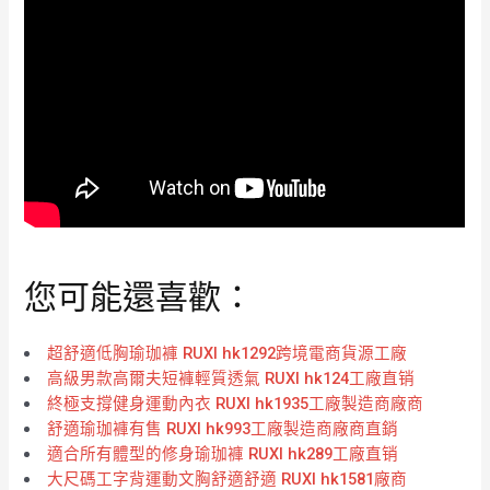
您可能還喜歡：
超舒適低胸瑜珈褲 RUXI hk1292跨境電商貨源工廠
高級男款高爾夫短褲輕質透氣 RUXI hk124工廠直销
終極支撐健身運動內衣 RUXI hk1935工廠製造商廠商
舒適瑜珈褲有售 RUXI hk993工廠製造商廠商直銷
適合所有體型的修身瑜珈褲 RUXI hk289工廠直销
大尺碼工字背運動文胸舒適舒適 RUXI hk1581廠商