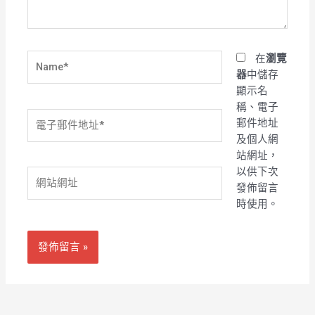
容...
Name*
在
瀏覽
器
中儲存
顯示名
稱、電子
電
郵件地址
子
及個人網
郵
站網址，
件
以供下次
網
地
發佈留言
站
址
時使用。
網
*
址