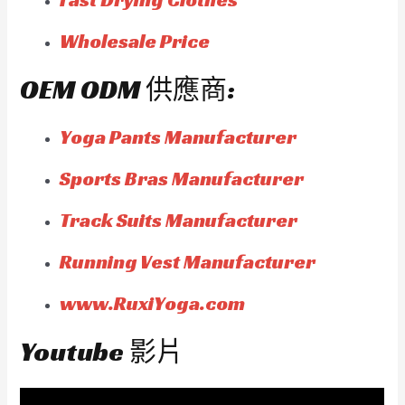
Wholesale Price
OEM ODM 供應商:
Yoga Pants Manufacturer
Sports Bras Manufacturer
Track Suits Manufacturer
Running Vest Manufacturer
www.RuxiYoga.com
Youtube 影片